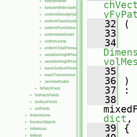
turbulentInlet
►
chVec
turbulentIntensityKineticEnergyInlet
►
yFvPa
uniformDensityHydrostaticPressure
►
   32
 (
uniformFixedGradient
►
uniformFixedValue
►
   33
uniformInletOutlet
►
   34
uniformJump
►
uniformTotalPressure
►
Dimens
variableHeightFlowRate
►
volMe
variableHeightFlowRateInletVelocity
►
   35
waveSurfacePressure
►
waveTransmissive
►
   36
 )
zeroInletOutlet
►
   37
 :
fvPatchField
►
fvsPatchFields
►
   38
surfaceFields
►
mixed
volFields
►
finiteVolume
dict
,
►
functionObjects
►
   39
 {
fvMatrices
►
fvMesh
►