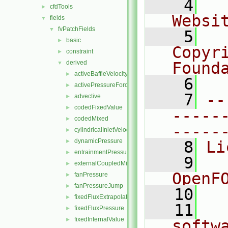
    4
  
cfdTools
►
Websi
fields
▼
fvPatchFields
▼
    5
  
basic
►
Copyr
constraint
►
derived
Found
▼
activeBaffleVelocity
►
    6
  
activePressureForceBaffleVelocity
►
    7
--
advective
►
codedFixedValue
►
-----
codedMixed
►
-----
cylindricalInletVelocity
►
dynamicPressure
►
    8
Li
entrainmentPressure
►
    9
  
externalCoupledMixed
►
OpenF
fanPressure
►
fanPressureJump
►
   10
fixedFluxExtrapolatedPressure
►
   11
  
fixedFluxPressure
►
fixedInternalValue
►
softw