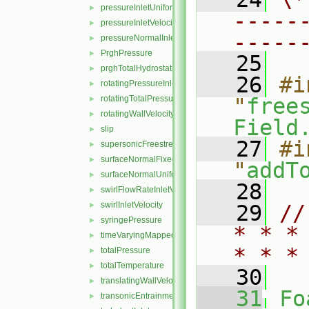
pressureInletUniformVelocity
►
-----
pressureInletVelocity
►
-----
pressureNormalInletOutletVelocity
►
PrghPressure
►
   25
prghTotalHydrostaticPressure
►
   26
#i
rotatingPressureInletOutletVelocity
►
rotatingTotalPressure
"
free
►
rotatingWallVelocity
►
Field
slip
►
   27
#i
supersonicFreestream
►
surfaceNormalFixedValue
►
"
addT
surfaceNormalUniformFixedValue
►
   28
swirlFlowRateInletVelocity
►
swirlInletVelocity
►
   29
//
syringePressure
►
* * *
timeVaryingMappedFixedValue
►
* * *
totalPressure
►
totalTemperature
►
   30
translatingWallVelocity
►
   31
Fo
transonicEntrainmentPressure
►