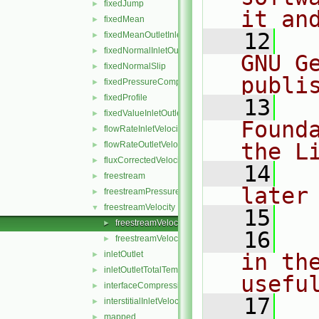
fixedJump
►
it an
fixedMean
►
   12
  
fixedMeanOutletInlet
►
fixedNormalInletOutletVelocity
►
GNU G
fixedNormalSlip
►
publi
fixedPressureCompressibleDensity
►
fixedProfile
►
   13
  
fixedValueInletOutlet
►
Found
flowRateInletVelocity
►
the L
flowRateOutletVelocity
►
fluxCorrectedVelocity
►
   14
  
freestream
►
later
freestreamPressure
►
freestreamVelocity
▼
   15
freestreamVelocityFvPatchVectorField.C
►
   16
  
freestreamVelocityFvPatchVectorField.H
►
inletOutlet
in the
►
inletOutletTotalTemperature
►
usefu
interfaceCompression
►
   17
  
interstitialInletVelocity
►
mapped
►