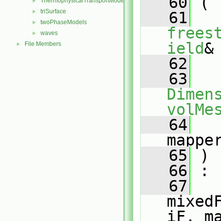
   60
 (
ThermophysicalTransportModels
►
triSurface
►
   61
twoPhaseModels
►
frees
waves
►
ield
&
File Members
►
   62
   63
Dimens
volMe
   64
mappe
   65
 )
   66
 :
   67
mixed
iF, m