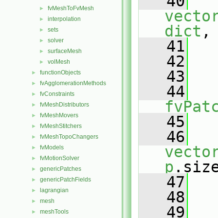
   40
fvMeshToFvMesh
►
vecto
interpolation
►
dict
,
sets
►
solver
►
   41
surfaceMesh
►
   42
volMesh
►
   43
   
functionObjects
►
fvAgglomerationMethods
►
   44
fvConstraints
►
fvPat
fvMeshDistributors
►
fvMeshMovers
►
   45
   
fvMeshStitchers
►
   46
fvMeshTopoChangers
►
vecto
fvModels
►
fvMotionSolver
►
p
.siz
genericPatches
►
   47
   
genericPatchFields
►
lagrangian
►
   48
   
mesh
►
   49
meshTools
►