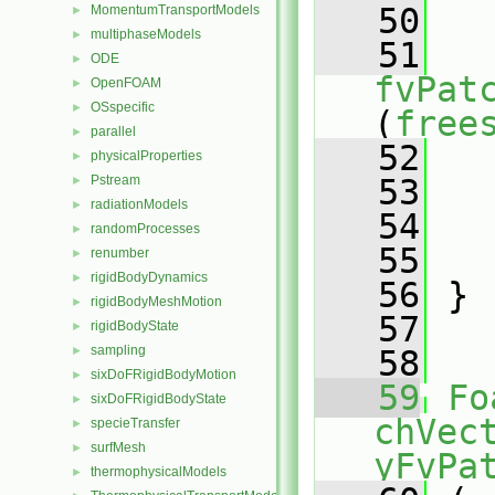
   50
   
MomentumTransportModels
►
multiphaseModels
►
   51
ODE
►
fvPat
OpenFOAM
►
OSspecific
►
(
free
parallel
►
   52
   
physicalProperties
►
Pstream
   53
►
radiationModels
►
   54
   
randomProcesses
►
   55
   
renumber
►
rigidBodyDynamics
►
   56
 }
rigidBodyMeshMotion
►
   57
rigidBodyState
►
sampling
►
   58
sixDoFRigidBodyMotion
►
   59
Fo
sixDoFRigidBodyState
►
chVec
specieTransfer
►
surfMesh
►
yFvPa
thermophysicalModels
►