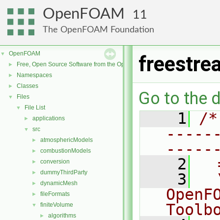
OpenFOAM
11
The OpenFOAM Foundation
OpenFOAM
▼
freestre
Free, Open Source Software from the OpenFOAM Foundation
►
Namespaces
►
Classes
►
Go to the d
Files
▼
File List
▼
    1
/*
applications
►
-----
src
▼
atmosphericModels
►
-----
combustionModels
►
    2
  
conversion
►
dummyThirdParty
►
    3
  
dynamicMesh
►
OpenF
fileFormats
►
Toolb
finiteVolume
▼
algorithms
►