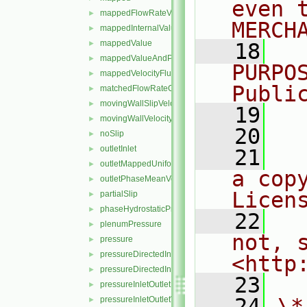
even 
mappedFlowRateVelocity
►
MERCH
mappedInternalValue
►
mappedValue
►
   18
  
mappedValueAndPatchInternalValue
►
PURPO
mappedVelocityFlux
►
Publi
matchedFlowRateOutletVelocity
►
movingWallSlipVelocity
►
   19
  
movingWallVelocity
►
   20
noSlip
►
outletInlet
►
   21
  
outletMappedUniformInlet
►
a cop
outletPhaseMeanVelocity
►
Licen
partialSlip
►
phaseHydrostaticPressure
►
   22
  
plenumPressure
►
not, s
pressure
►
pressureDirectedInletOutletVelocity
►
<http
pressureDirectedInletVelocity
►
   23
pressureInletOutletParSlipVelocity
►
   24
\*
pressureInletOutletVelocity
►