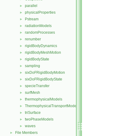
parallel
►
physicalProperties
►
Pstream
►
radiationModels
►
randomProcesses
►
renumber
►
rigidBodyDynamics
►
rigidBodyMeshMotion
►
rigidBodyState
►
sampling
►
sixDoFRigidBodyMotion
►
sixDoFRigidBodyState
►
specieTransfer
►
surfMesh
►
thermophysicalModels
►
ThermophysicalTransportModels
►
triSurface
►
twoPhaseModels
►
waves
►
File Members
►