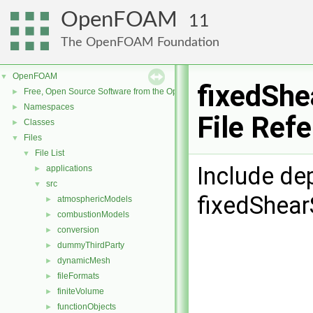
OpenFOAM
11
The OpenFOAM Foundation
OpenFOAM
▼
fixedShe
Free, Open Source Software from the OpenFOAM Foundation
►
Namespaces
►
File Ref
Classes
►
Files
▼
File List
▼
Include de
applications
►
src
▼
fixedShear
atmosphericModels
►
combustionModels
►
conversion
►
dummyThirdParty
►
dynamicMesh
►
fileFormats
►
finiteVolume
►
functionObjects
►