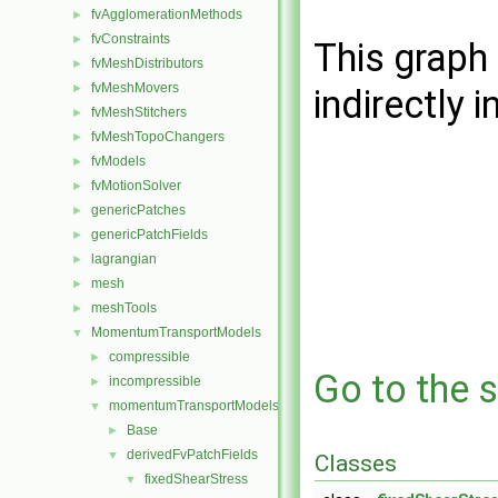
fvAgglomerationMethods
►
fvConstraints
►
This graph 
fvMeshDistributors
►
fvMeshMovers
►
indirectly i
fvMeshStitchers
►
fvMeshTopoChangers
►
fvModels
►
fvMotionSolver
►
genericPatches
►
genericPatchFields
►
lagrangian
►
mesh
►
meshTools
►
MomentumTransportModels
▼
compressible
►
Go to the s
incompressible
►
momentumTransportModels
▼
Base
►
derivedFvPatchFields
▼
Classes
fixedShearStress
▼