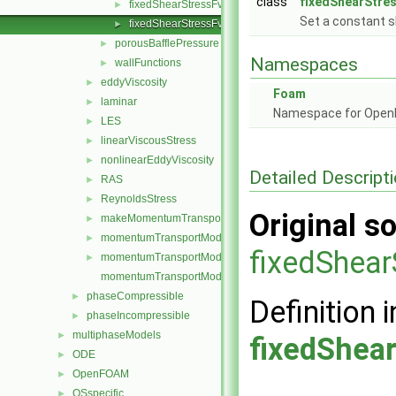
class
fixedShearStre
fixedShearStressFvPatchVectorField.C
►
Set a constant s
fixedShearStressFvPatchVectorField.H
►
porousBafflePressure
►
Namespaces
wallFunctions
►
eddyViscosity
►
Foam
laminar
►
Namespace for Ope
LES
►
linearViscousStress
►
nonlinearEddyViscosity
►
Detailed Descript
RAS
►
ReynoldsStress
►
Original so
makeMomentumTransportModel.H
►
momentumTransportModel.C
►
fixedShear
momentumTransportModel.H
►
momentumTransportModelTemplates.C
phaseCompressible
►
Definition i
phaseIncompressible
►
multiphaseModels
►
fixedShea
ODE
►
OpenFOAM
►
OSspecific
►