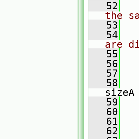
   52
the s
   53
   54
are d
   55
   56
   57
   58
sizeA
   59
   
   60
   61
   
   62