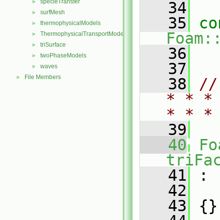
specieTransfer
►
   34
surfMesh
►
   35
co
thermophysicalModels
►
Foam:
ThermophysicalTransportModels
►
triSurface
►
   36
twoPhaseModels
►
   37
waves
►
File Members
►
   38
//
* * *
* * *
   39
   40
Fo
triFa
   41
 :
   42
   43
 {}