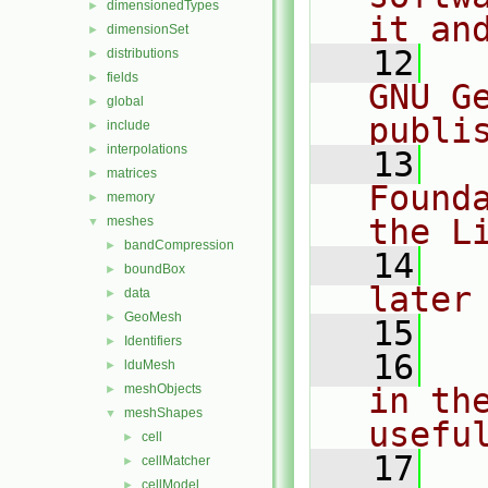
dimensionedTypes
►
it an
dimensionSet
►
   12
  
distributions
►
fields
►
GNU G
global
►
publi
include
►
interpolations
►
   13
  
matrices
►
Found
memory
►
the L
meshes
▼
bandCompression
►
   14
  
boundBox
►
later
data
►
GeoMesh
►
   15
Identifiers
►
   16
  
lduMesh
►
meshObjects
in the
►
meshShapes
▼
usefu
cell
►
   17
  
cellMatcher
►
cellModel
►