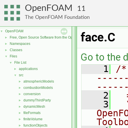
OpenFOAM
11
The OpenFOAM Foundation
OpenFOAM
▼
face.C
Free, Open Source Software from the OpenFOAM Foundation
►
Namespaces
►
Classes
►
Go to the d
Files
▼
File List
▼
    1
/*
applications
►
-----
src
▼
atmosphericModels
►
-----
combustionModels
►
    2
  
conversion
►
dummyThirdParty
►
    3
  
dynamicMesh
►
OpenF
fileFormats
►
Toolb
finiteVolume
►
functionObjects
►