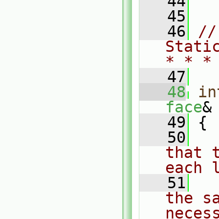
   44
   45
   46
//
Stati
* * *
   47
   48
in
face
&
   49
 {
   50
that 
each 
   51
the sa
neces