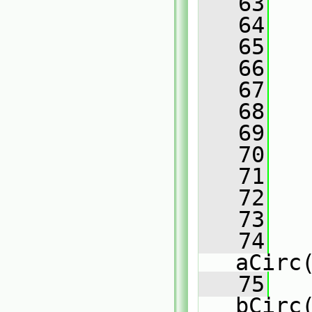
   63
   
   64
   65
   
   66
   67
   
   68
   69
   
   70
   71
   
   72
   
   73
   74
aCirc
   75
bCirc