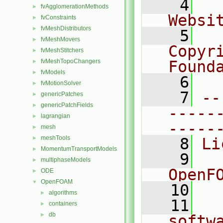
    4
  
fvAgglomerationMethods
►
Websi
fvConstraints
►
fvMeshDistributors
►
    5
  
fvMeshMovers
►
Copyr
fvMeshStitchers
►
fvMeshTopoChangers
Found
►
fvModels
►
    6
  
fvMotionSolver
►
    7
--
genericPatches
►
genericPatchFields
►
-----
lagrangian
►
-----
mesh
►
meshTools
►
    8
Li
MomentumTransportModels
►
    9
  
multiphaseModels
►
OpenF
ODE
►
OpenFOAM
▼
   10
algorithms
►
   11
  
containers
►
db
►
softw