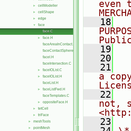
even 
cellModeller
►
MERCH
cellShape
►
edge
►
   18
  
face
▼
PURPO
face.C
Publi
face.H
►
faceAreaInContact.C
   19
  
faceContactSphere.C
   20
faceI.H
faceIntersection.C
   21
  
faceIOList.C
►
a cop
faceIOList.H
►
Licen
faceList.H
faceListFwd.H
►
   22
  
faceTemplates.C
not, s
oppositeFace.H
►
tetCell
►
<http
triFace
►
   23
meshTools
►
   24
\*
pointMesh
►