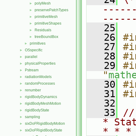
polyMesh
►
-----
preservePatchTypes
►
-----
primitiveMesh
►
primitiveShapes
►
   25
Residuals
►
   26
#i
treeBoundBox
►
primitives
   27
#i
►
OSspecific
►
   28
#i
parallel
►
   29
#i
physicalProperties
►
Pstream
►
"
math
radiationModels
►
   30
#i
randomProcesses
►
renumber
►
   31
#i
rigidBodyDynamics
►
   32
rigidBodyMeshMotion
►
   33
//
rigidBodyState
►
sampling
►
* Sta
sixDoFRigidBodyMotion
►
* * *
sixDoFRigidBodyState
►