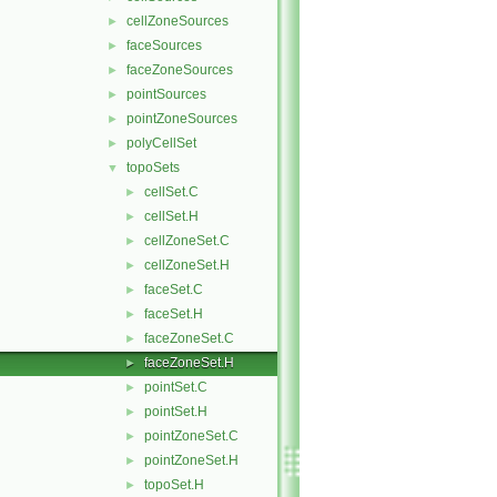
cellZoneSources
►
faceSources
►
faceZoneSources
►
pointSources
►
pointZoneSources
►
polyCellSet
►
topoSets
▼
cellSet.C
►
cellSet.H
►
cellZoneSet.C
►
cellZoneSet.H
►
faceSet.C
►
faceSet.H
►
faceZoneSet.C
►
faceZoneSet.H
►
pointSet.C
►
pointSet.H
►
pointZoneSet.C
►
pointZoneSet.H
►
topoSet.H
►