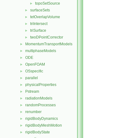
topoSetSource
►
surfaceSets
►
tetOverlapVolume
►
triIntersect
►
triSurface
►
twoDPointCorrector
►
MomentumTransportModels
►
multiphaseModels
►
ODE
►
OpenFOAM
►
OSspecific
►
parallel
►
physicalProperties
►
Pstream
►
radiationModels
►
randomProcesses
►
renumber
►
rigidBodyDynamics
►
rigidBodyMeshMotion
►
rigidBodyState
►