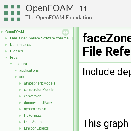
OpenFOAM
11
The OpenFOAM Foundation
OpenFOAM
▼
faceZon
Free, Open Source Software from the OpenFOAM Foundation
►
Namespaces
►
File Ref
Classes
►
Files
▼
File List
▼
Include de
applications
►
src
▼
atmosphericModels
►
combustionModels
►
conversion
►
dummyThirdParty
►
dynamicMesh
►
fileFormats
►
This graph 
finiteVolume
►
functionObjects
►