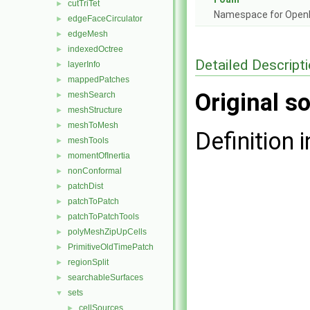
cutTriTet
►
Namespace for Ope
edgeFaceCirculator
►
edgeMesh
►
indexedOctree
►
Detailed Descript
layerInfo
►
mappedPatches
►
Original so
meshSearch
►
meshStructure
►
meshToMesh
►
Definition i
meshTools
►
momentOfInertia
►
nonConformal
►
patchDist
►
patchToPatch
►
patchToPatchTools
►
polyMeshZipUpCells
►
PrimitiveOldTimePatch
►
regionSplit
►
searchableSurfaces
►
sets
▼
cellSources
►