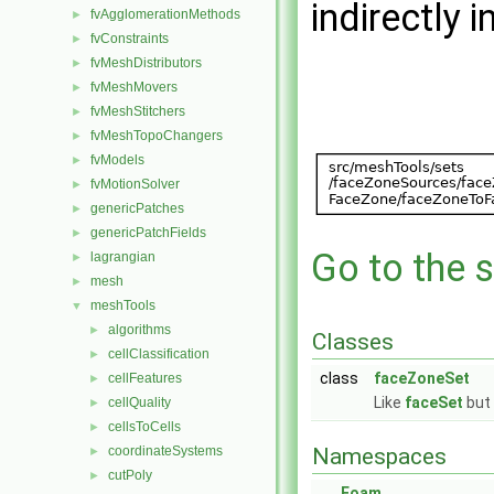
indirectly i
fvAgglomerationMethods
►
fvConstraints
►
fvMeshDistributors
►
fvMeshMovers
►
fvMeshStitchers
►
fvMeshTopoChangers
►
fvModels
►
fvMotionSolver
►
genericPatches
►
genericPatchFields
►
Go to the s
lagrangian
►
mesh
►
meshTools
▼
algorithms
►
Classes
cellClassification
►
class
faceZoneSet
cellFeatures
►
Like
faceSet
but
cellQuality
►
cellsToCells
►
coordinateSystems
Namespaces
►
cutPoly
►
Foam