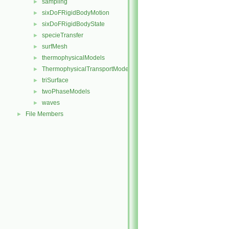
sampling
►
sixDoFRigidBodyMotion
►
sixDoFRigidBodyState
►
specieTransfer
►
surfMesh
►
thermophysicalModels
►
ThermophysicalTransportModels
►
triSurface
►
twoPhaseModels
►
waves
►
File Members
►