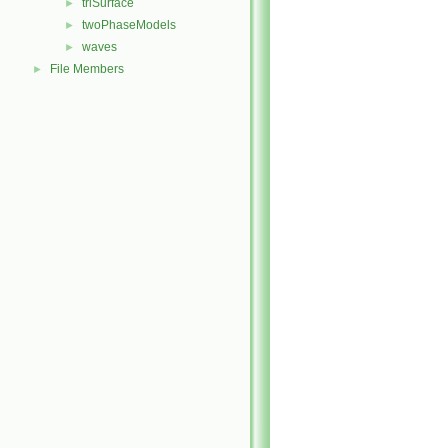
triSurface
►
twoPhaseModels
►
waves
►
File Members
►