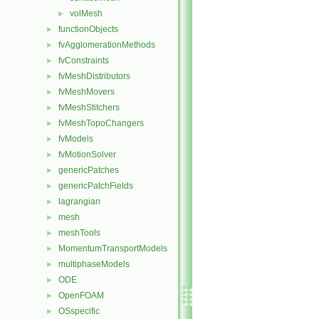
volMesh
►
functionObjects
►
fvAgglomerationMethods
►
fvConstraints
►
fvMeshDistributors
►
fvMeshMovers
►
fvMeshStitchers
►
fvMeshTopoChangers
►
fvModels
►
fvMotionSolver
►
genericPatches
►
genericPatchFields
►
lagrangian
►
mesh
►
meshTools
►
MomentumTransportModels
►
multiphaseModels
►
ODE
►
OpenFOAM
►
OSspecific
►