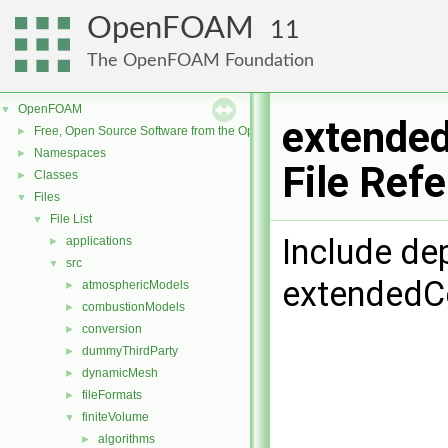
OpenFOAM
11
The OpenFOAM Foundation
OpenFOAM
▼
extended
Free, Open Source Software from the OpenFOAM Foundation
►
Namespaces
►
File Ref
Classes
►
Files
▼
File List
▼
Include de
applications
►
src
▼
extendedCe
atmosphericModels
►
combustionModels
►
conversion
►
dummyThirdParty
►
dynamicMesh
►
fileFormats
►
finiteVolume
▼
algorithms
►