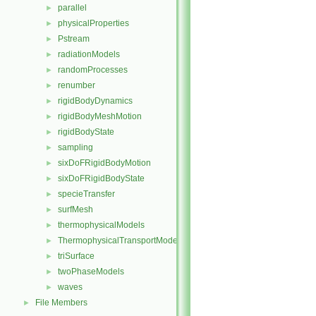
parallel
►
physicalProperties
►
Pstream
►
radiationModels
►
randomProcesses
►
renumber
►
rigidBodyDynamics
►
rigidBodyMeshMotion
►
rigidBodyState
►
sampling
►
sixDoFRigidBodyMotion
►
sixDoFRigidBodyState
►
specieTransfer
►
surfMesh
►
thermophysicalModels
►
ThermophysicalTransportModels
►
triSurface
►
twoPhaseModels
►
waves
►
File Members
►