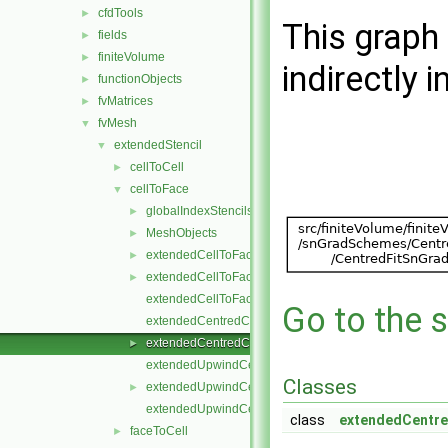
cfdTools
►
This graph 
fields
►
finiteVolume
►
indirectly i
functionObjects
►
fvMatrices
►
fvMesh
▼
extendedStencil
▼
cellToCell
►
cellToFace
▼
globalIndexStencils
►
MeshObjects
►
extendedCellToFaceStencil.C
►
extendedCellToFaceStencil.H
►
extendedCellToFaceStencilTemplates.C
Go to the s
extendedCentredCellToFaceStencil.C
extendedCentredCellToFaceStencil.H
►
extendedUpwindCellToFaceStencil.C
Classes
extendedUpwindCellToFaceStencil.H
►
extendedUpwindCellToFaceStencilTemplates.C
class
extendedCentre
faceToCell
►