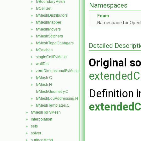
fvBoundaryMesh
►
Namespaces
fvCellSet
►
fvMeshDistributors
Foam
►
fvMeshMapper
Namespace for Ope
►
fvMeshMovers
►
fvMeshStitchers
►
fvMeshTopoChangers
►
Detailed Descript
fvPatches
►
singleCellFvMesh
►
Original so
wallDist
►
zeroDimensionalFvMesh
►
extendedC
fvMesh.C
►
fvMesh.H
►
Definition i
fvMeshGeometry.C
fvMeshLduAddressing.H
►
extendedC
fvMeshTemplates.C
►
fvMeshToFvMesh
►
interpolation
►
sets
►
solver
►
surfaceMesh
►