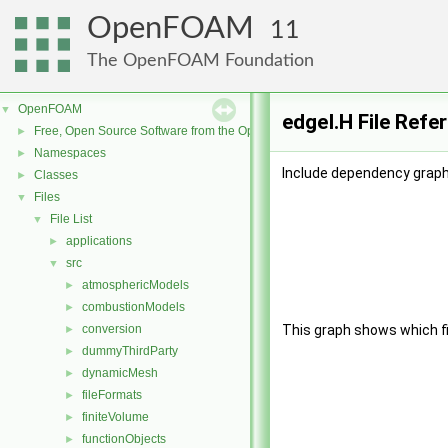
OpenFOAM
11
The OpenFOAM Foundation
OpenFOAM
▼
edgeI.H File Refe
Free, Open Source Software from the OpenFOAM Foundation
►
Namespaces
►
Include dependency graph 
Classes
►
Files
▼
File List
▼
applications
►
src
▼
atmosphericModels
►
combustionModels
►
conversion
This graph shows which file
►
dummyThirdParty
►
dynamicMesh
►
fileFormats
►
finiteVolume
►
functionObjects
►