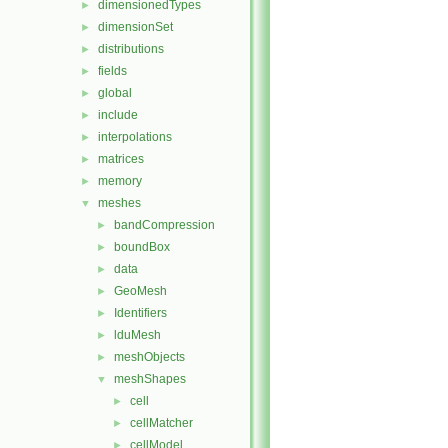
dimensionedTypes
►
dimensionSet
►
distributions
►
fields
►
global
►
include
►
interpolations
►
matrices
►
memory
►
meshes
▼
bandCompression
►
boundBox
►
data
►
GeoMesh
►
Identifiers
►
lduMesh
►
meshObjects
►
meshShapes
▼
cell
►
cellMatcher
►
cellModel
►