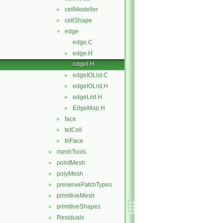
cellModeller
►
cellShape
►
edge
▼
edge.C
edge.H
►
edgeI.H
edgeIOList.C
►
edgeIOList.H
►
edgeList.H
►
EdgeMap.H
►
face
►
tetCell
►
triFace
►
meshTools
►
pointMesh
►
polyMesh
►
preservePatchTypes
►
primitiveMesh
►
primitiveShapes
►
Residuals
►