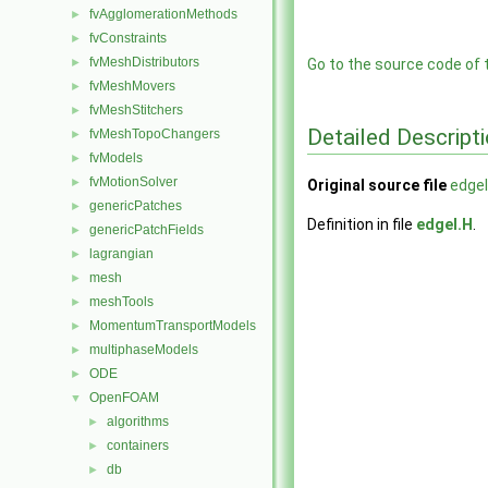
fvAgglomerationMethods
►
fvConstraints
►
fvMeshDistributors
►
Go to the source code of th
fvMeshMovers
►
fvMeshStitchers
►
Detailed Descript
fvMeshTopoChangers
►
fvModels
►
fvMotionSolver
►
Original source file
edgeI
genericPatches
►
Definition in file
edgeI.H
.
genericPatchFields
►
lagrangian
►
mesh
►
meshTools
►
MomentumTransportModels
►
multiphaseModels
►
ODE
►
OpenFOAM
▼
algorithms
►
containers
►
db
►