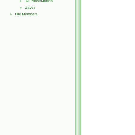
twoPhaseModels
►
waves
►
File Members
►