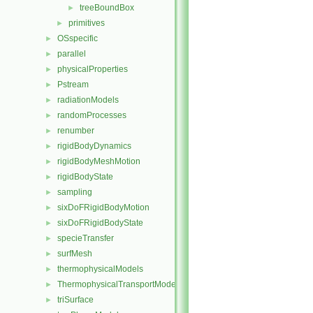
treeBoundBox
►
primitives
►
OSspecific
►
parallel
►
physicalProperties
►
Pstream
►
radiationModels
►
randomProcesses
►
renumber
►
rigidBodyDynamics
►
rigidBodyMeshMotion
►
rigidBodyState
►
sampling
►
sixDoFRigidBodyMotion
►
sixDoFRigidBodyState
►
specieTransfer
►
surfMesh
►
thermophysicalModels
►
ThermophysicalTransportModels
►
triSurface
►