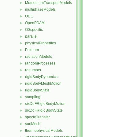
MomentumTransportModels
►
multiphaseModels
►
ODE
►
OpenFOAM
►
OSspecific
►
parallel
►
physicalProperties
►
Pstream
►
radiationModels
►
randomProcesses
►
renumber
►
rigidBodyDynamics
►
rigidBodyMeshMotion
►
rigidBodyState
►
sampling
►
sixDoFRigidBodyMotion
►
sixDoFRigidBodyState
►
specieTransfer
►
surfMesh
►
thermophysicalModels
►