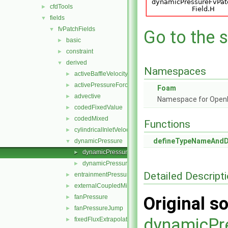
cfdTools
►
fields
▼
fvPatchFields
▼
Go to the s
basic
►
constraint
►
derived
▼
Namespaces
activeBaffleVelocity
►
activePressureForceBaffleVelocity
►
Foam
advective
►
Namespace for Ope
codedFixedValue
►
codedMixed
►
Functions
cylindricalInletVelocity
►
defineTypeNameAnd
dynamicPressure
▼
dynamicPressureFvPatchScalarField.C
►
dynamicPressureFvPatchScalarField.H
►
Detailed Descript
entrainmentPressure
►
externalCoupledMixed
►
fanPressure
Original so
►
fanPressureJump
►
dynamicPr
fixedFluxExtrapolatedPressure
►