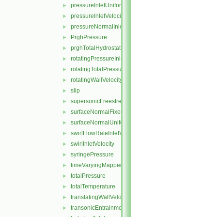
pressureInletUniformVelocity
►
pressureInletVelocity
►
pressureNormalInletOutletVelocity
►
PrghPressure
►
prghTotalHydrostaticPressure
►
rotatingPressureInletOutletVelocity
►
rotatingTotalPressure
►
rotatingWallVelocity
►
slip
►
supersonicFreestream
►
surfaceNormalFixedValue
►
surfaceNormalUniformFixedValue
►
swirlFlowRateInletVelocity
►
swirlInletVelocity
►
syringePressure
►
timeVaryingMappedFixedValue
►
totalPressure
►
totalTemperature
►
translatingWallVelocity
►
transonicEntrainmentPressure
►