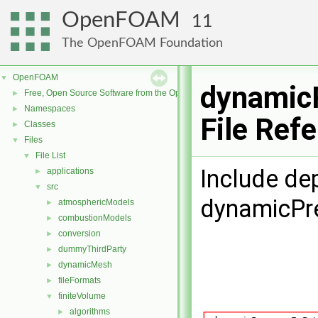
OpenFOAM
11
The OpenFOAM Foundation
OpenFOAM
▼
dynamicP
Free, Open Source Software from the OpenFOAM Foundation
►
Namespaces
►
File Ref
Classes
►
Files
▼
File List
▼
Include de
applications
►
src
▼
dynamicPre
atmosphericModels
►
combustionModels
►
conversion
►
dummyThirdParty
►
dynamicMesh
►
fileFormats
►
finiteVolume
▼
algorithms
►