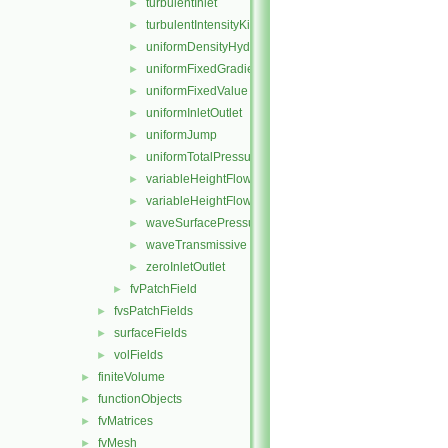
turbulentInlet
►
turbulentIntensityKineticEnergyInlet
►
uniformDensityHydrostaticPressure
►
uniformFixedGradient
►
uniformFixedValue
►
uniformInletOutlet
►
uniformJump
►
uniformTotalPressure
►
variableHeightFlowRate
►
variableHeightFlowRateInletVelocity
►
waveSurfacePressure
►
waveTransmissive
►
zeroInletOutlet
►
fvPatchField
►
fvsPatchFields
►
surfaceFields
►
volFields
►
finiteVolume
►
functionObjects
►
fvMatrices
►
fvMesh
►