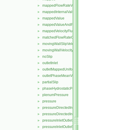
mappedFlowRateVelocity
►
mappedInternalValue
►
mappedValue
►
mappedValueAndPatchInternalValue
►
mappedVelocityFlux
►
matchedFlowRateOutletVelocity
►
movingWallSlipVelocity
►
movingWallVelocity
►
noSlip
►
outletInlet
►
outletMappedUniformInlet
►
outletPhaseMeanVelocity
►
partialSlip
►
phaseHydrostaticPressure
►
plenumPressure
►
pressure
►
pressureDirectedInletOutletVelocity
►
pressureDirectedInletVelocity
►
pressureInletOutletParSlipVelocity
►
pressureInletOutletVelocity
►