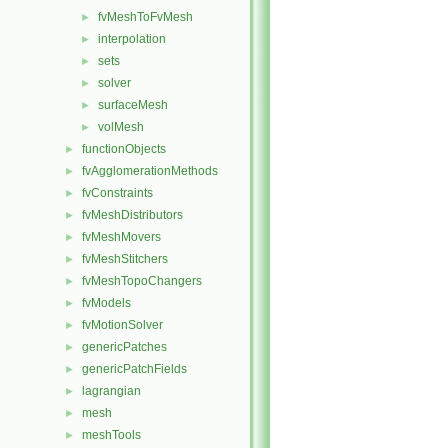
fvMeshToFvMesh
►
interpolation
►
sets
►
solver
►
surfaceMesh
►
volMesh
►
functionObjects
►
fvAgglomerationMethods
►
fvConstraints
►
fvMeshDistributors
►
fvMeshMovers
►
fvMeshStitchers
►
fvMeshTopoChangers
►
fvModels
►
fvMotionSolver
►
genericPatches
►
genericPatchFields
►
lagrangian
►
mesh
►
meshTools
►