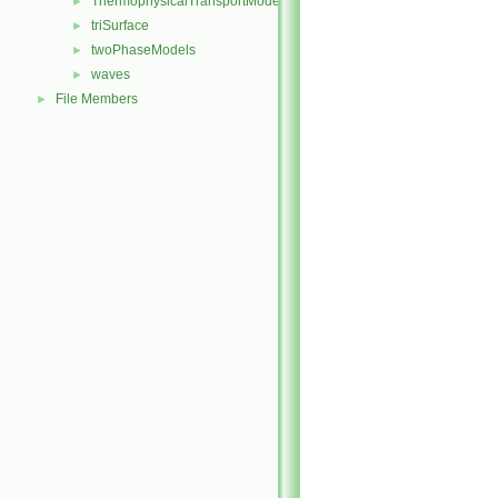
ThermophysicalTransportModels
►
triSurface
►
twoPhaseModels
►
waves
►
File Members
►