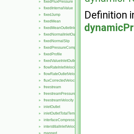
fixedFluxPressure
►
fixedInternalValue
►
Definition i
fixedJump
►
fixedMean
►
dynamicPr
fixedMeanOutletInlet
►
fixedNormalInletOutletVelocity
►
fixedNormalSlip
►
fixedPressureCompressibleDensity
►
fixedProfile
►
fixedValueInletOutlet
►
flowRateInletVelocity
►
flowRateOutletVelocity
►
fluxCorrectedVelocity
►
freestream
►
freestreamPressure
►
freestreamVelocity
►
inletOutlet
►
inletOutletTotalTemperature
►
interfaceCompression
►
interstitialInletVelocity
►
mapped
►