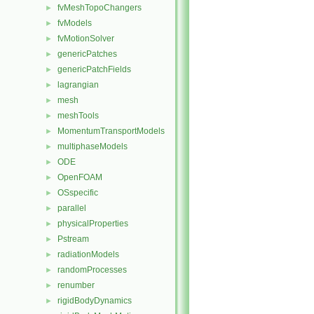
fvMeshTopoChangers
►
fvModels
►
fvMotionSolver
►
genericPatches
►
genericPatchFields
►
lagrangian
►
mesh
►
meshTools
►
MomentumTransportModels
►
multiphaseModels
►
ODE
►
OpenFOAM
►
OSspecific
►
parallel
►
physicalProperties
►
Pstream
►
radiationModels
►
randomProcesses
►
renumber
►
rigidBodyDynamics
►