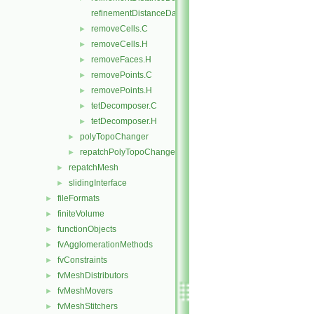
refinementDistanceDataI.H
removeCells.C
►
removeCells.H
►
removeFaces.H
►
removePoints.C
►
removePoints.H
►
tetDecomposer.C
►
tetDecomposer.H
►
polyTopoChanger
►
repatchPolyTopoChanger
►
repatchMesh
►
slidingInterface
►
fileFormats
►
finiteVolume
►
functionObjects
►
fvAgglomerationMethods
►
fvConstraints
►
fvMeshDistributors
►
fvMeshMovers
►
fvMeshStitchers
►