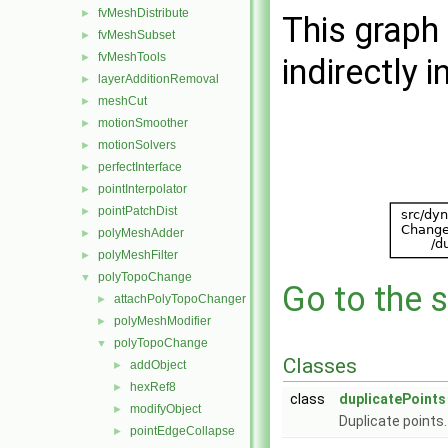
fvMeshDistribute
►
This graph 
fvMeshSubset
►
fvMeshTools
►
indirectly i
layerAdditionRemoval
►
meshCut
►
motionSmoother
►
motionSolvers
►
perfectInterface
►
pointInterpolator
►
pointPatchDist
►
polyMeshAdder
►
polyMeshFilter
►
polyTopoChange
▼
Go to the s
attachPolyTopoChanger
►
polyMeshModifier
►
polyTopoChange
▼
Classes
addObject
►
hexRef8
►
class
duplicatePoints
modifyObject
►
Duplicate points
pointEdgeCollapse
►