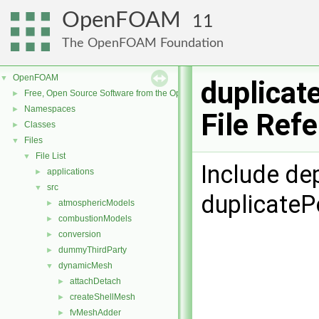
OpenFOAM
11
The OpenFOAM Foundation
OpenFOAM
▼
duplicat
Free, Open Source Software from the OpenFOAM Foundation
►
Namespaces
►
File Ref
Classes
►
Files
▼
File List
▼
Include de
applications
►
src
▼
duplicateP
atmosphericModels
►
combustionModels
►
conversion
►
dummyThirdParty
►
dynamicMesh
▼
attachDetach
►
createShellMesh
►
fvMeshAdder
►