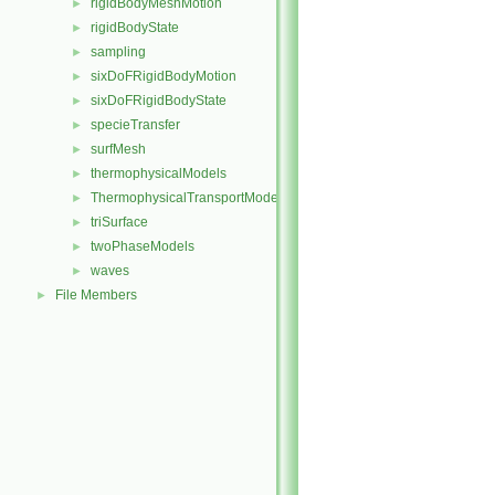
rigidBodyMeshMotion
►
rigidBodyState
►
sampling
►
sixDoFRigidBodyMotion
►
sixDoFRigidBodyState
►
specieTransfer
►
surfMesh
►
thermophysicalModels
►
ThermophysicalTransportModels
►
triSurface
►
twoPhaseModels
►
waves
►
File Members
►