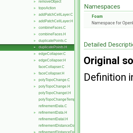
removeObject
►
Namespaces
topoAction
►
addPatchCellLayer.C
►
Foam
addPatchCellLayer.H
►
Namespace for Ope
combineFaces.C
►
combineFaces.H
►
duplicatePoints.C
►
Detailed Descript
duplicatePoints.H
►
edgeCollapser.C
►
Original so
edgeCollapser.H
►
faceCollapser.C
faceCollapser.H
Definition i
►
polyTopoChange.C
►
polyTopoChange.H
►
polyTopoChangeI.H
polyTopoChangeTemplates.C
refinementData.C
refinementData.H
►
refinementDataI.H
refinementDistanceData.C
refinementDistanceData.H
►