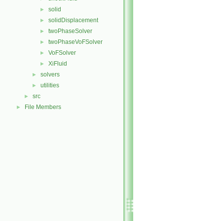
solid
►
solidDisplacement
►
twoPhaseSolver
►
twoPhaseVoFSolver
►
VoFSolver
►
XiFluid
►
solvers
►
utilities
►
src
►
File Members
►