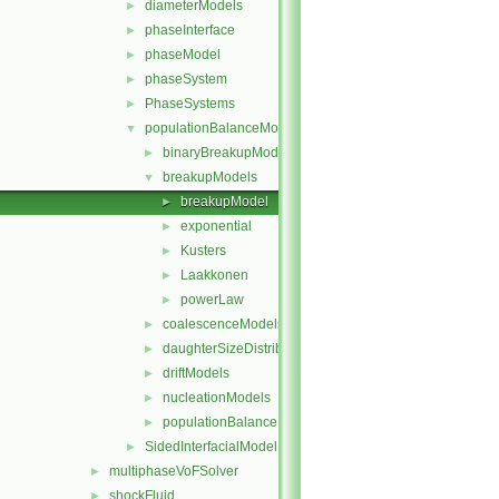
diameterModels
►
phaseInterface
►
phaseModel
►
phaseSystem
►
PhaseSystems
►
populationBalanceModel
▼
binaryBreakupModels
►
breakupModels
▼
breakupModel
►
exponential
►
Kusters
►
Laakkonen
►
powerLaw
►
coalescenceModels
►
daughterSizeDistributionModels
►
driftModels
►
nucleationModels
►
populationBalanceModel
►
SidedInterfacialModel
►
multiphaseVoFSolver
►
shockFluid
►