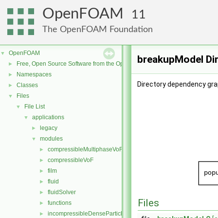
OpenFOAM
11
The OpenFOAM Foundation
OpenFOAM
▼
breakupModel Di
Free, Open Source Software from the OpenFOAM Foundation
►
Namespaces
►
Directory dependency gra
Classes
►
Files
▼
File List
▼
applications
▼
legacy
►
modules
▼
compressibleMultiphaseVoF
►
compressibleVoF
►
film
►
fluid
►
fluidSolver
►
Files
functions
►
incompressibleDenseParticleFluid
►