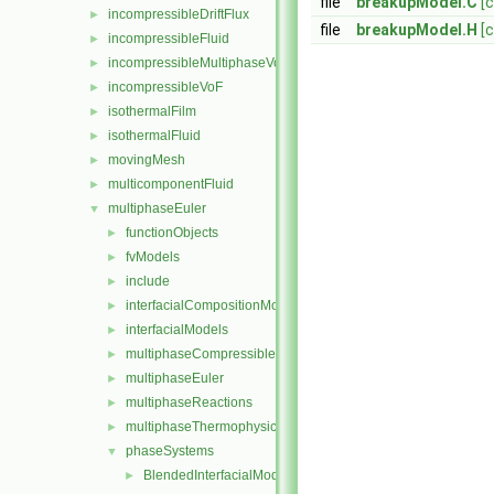
file
breakupModel.C
[
incompressibleDriftFlux
►
file
breakupModel.H
[
incompressibleFluid
►
incompressibleMultiphaseVoF
►
incompressibleVoF
►
isothermalFilm
►
isothermalFluid
►
movingMesh
►
multicomponentFluid
►
multiphaseEuler
▼
functionObjects
►
fvModels
►
include
►
interfacialCompositionModels
►
interfacialModels
►
multiphaseCompressibleMomentumTransportModels
►
multiphaseEuler
►
multiphaseReactions
►
multiphaseThermophysicalTransportModels
►
phaseSystems
▼
BlendedInterfacialModel
►