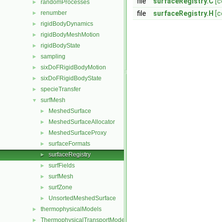
file
surfaceRegistry.C
[c
randomProcesses
►
renumber
file
surfaceRegistry.H
[c
►
rigidBodyDynamics
►
rigidBodyMeshMotion
►
rigidBodyState
►
sampling
►
sixDoFRigidBodyMotion
►
sixDoFRigidBodyState
►
specieTransfer
►
surfMesh
▼
MeshedSurface
►
MeshedSurfaceAllocator
►
MeshedSurfaceProxy
►
surfaceFormats
►
surfaceRegistry
►
surfFields
►
surfMesh
►
surfZone
►
UnsortedMeshedSurface
►
thermophysicalModels
►
ThermophysicalTransportModels
►