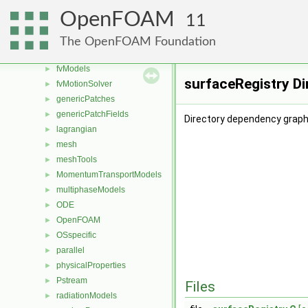
fvMeshDistributors
►
OpenFOAM
11
fvMeshMovers
►
fvMeshStitchers
►
The OpenFOAM Foundation
fvMeshTopoChangers
►
fvModels
►
surfaceRegistry Di
fvMotionSolver
►
genericPatches
►
genericPatchFields
►
Directory dependency graph
lagrangian
►
mesh
►
meshTools
►
MomentumTransportModels
►
multiphaseModels
►
ODE
►
OpenFOAM
►
OSspecific
►
parallel
►
physicalProperties
►
Pstream
►
Files
radiationModels
►