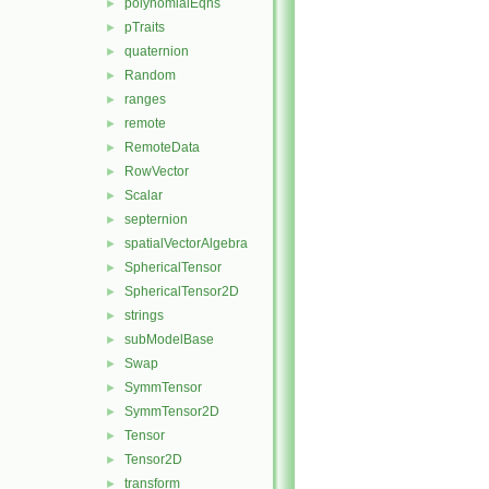
polynomialEqns
►
pTraits
►
quaternion
►
Random
►
ranges
►
remote
►
RemoteData
►
RowVector
►
Scalar
►
septernion
►
spatialVectorAlgebra
►
SphericalTensor
►
SphericalTensor2D
►
strings
►
subModelBase
►
Swap
►
SymmTensor
►
SymmTensor2D
►
Tensor
►
Tensor2D
►
transform
►