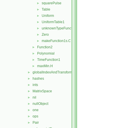
squarePulse
►
Table
►
Uniform
►
UniformTable1
►
unknownTypeFunction1
►
Zero
►
makeFunction1s.C
►
Function2
►
Polynomial
►
TimeFunction1
►
maxMin.H
►
globalIndexAndTransform
►
hashes
►
ints
►
MatrixSpace
►
nil
►
nullObject
►
one
►
ops
►
Pair
►