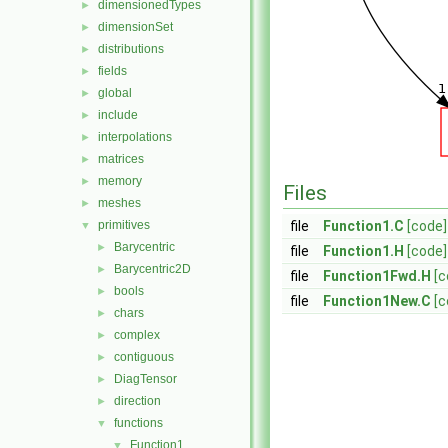
dimensionedTypes
►
dimensionSet
►
distributions
►
fields
►
global
►
include
►
interpolations
►
matrices
►
memory
►
Files
meshes
►
primitives
file
Function1.C
[code]
▼
Barycentric
►
file
Function1.H
[code]
Barycentric2D
►
file
Function1Fwd.H
[c
bools
►
file
Function1New.C
[c
chars
►
complex
►
contiguous
►
DiagTensor
►
direction
►
functions
▼
Function1
▼