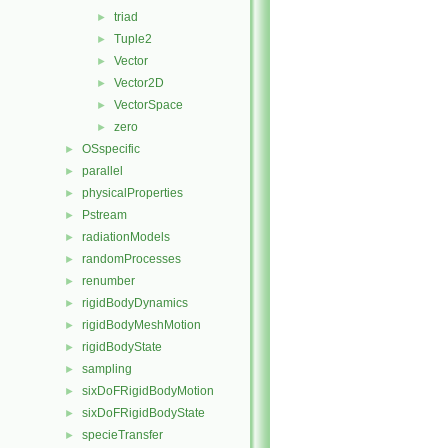
triad
►
Tuple2
►
Vector
►
Vector2D
►
VectorSpace
►
zero
►
OSspecific
►
parallel
►
physicalProperties
►
Pstream
►
radiationModels
►
randomProcesses
►
renumber
►
rigidBodyDynamics
►
rigidBodyMeshMotion
►
rigidBodyState
►
sampling
►
sixDoFRigidBodyMotion
►
sixDoFRigidBodyState
►
specieTransfer
►