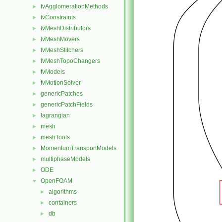
fvAgglomerationMethods
►
fvConstraints
►
fvMeshDistributors
►
fvMeshMovers
►
fvMeshStitchers
►
fvMeshTopoChangers
►
fvModels
►
fvMotionSolver
►
genericPatches
►
genericPatchFields
►
lagrangian
►
mesh
►
meshTools
►
MomentumTransportModels
►
multiphaseModels
►
ODE
►
OpenFOAM
▼
algorithms
►
containers
►
db
►