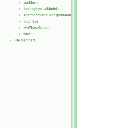
surfMesh
►
thermophysicalModels
►
ThermophysicalTransportModels
►
triSurface
►
twoPhaseModels
►
waves
►
File Members
►