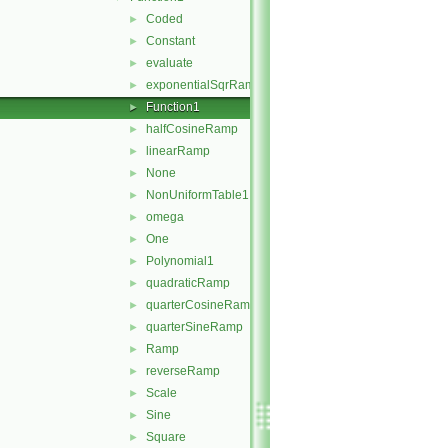
Coded
►
Constant
►
evaluate
►
exponentialSqrRamp
►
Function1
►
halfCosineRamp
►
linearRamp
►
None
►
NonUniformTable1
►
omega
►
One
►
Polynomial1
►
quadraticRamp
►
quarterCosineRamp
►
quarterSineRamp
►
Ramp
►
reverseRamp
►
Scale
►
Sine
►
Square
►