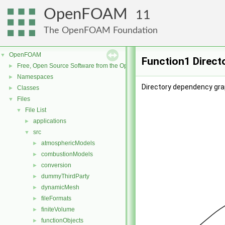
OpenFOAM
11
The OpenFOAM Foundation
OpenFOAM
▼
Function1 Direct
Free, Open Source Software from the OpenFOAM Foundation
►
Namespaces
►
Directory dependency gra
Classes
►
Files
▼
File List
▼
applications
►
src
▼
atmosphericModels
►
combustionModels
►
conversion
►
dummyThirdParty
►
dynamicMesh
►
fileFormats
►
finiteVolume
►
functionObjects
►