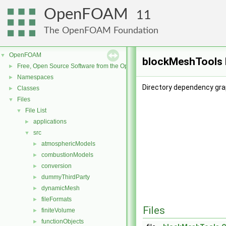
OpenFOAM
11
The OpenFOAM Foundation
OpenFOAM
▼
blockMeshTools 
Free, Open Source Software from the OpenFOAM Foundation
►
Namespaces
►
Directory dependency gra
Classes
►
Files
▼
File List
▼
applications
►
src
▼
atmosphericModels
►
combustionModels
►
conversion
►
dummyThirdParty
►
dynamicMesh
►
fileFormats
►
Files
finiteVolume
►
functionObjects
►