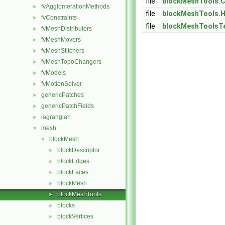
file
blockMeshTools.
fvAgglomerationMethods
►
file
blockMeshTools.
fvConstraints
►
file
blockMeshToolsT
fvMeshDistributors
►
fvMeshMovers
►
fvMeshStitchers
►
fvMeshTopoChangers
►
fvModels
►
fvMotionSolver
►
genericPatches
►
genericPatchFields
►
lagrangian
►
mesh
▼
blockMesh
▼
blockDescriptor
►
blockEdges
►
blockFaces
►
blockMesh
►
blockMeshTools
►
blocks
►
blockVertices
►