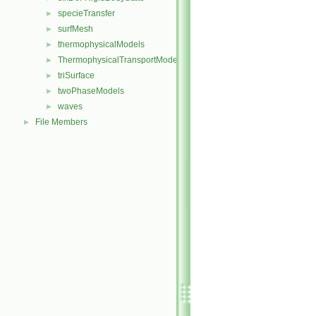
specieTransfer
►
surfMesh
►
thermophysicalModels
►
ThermophysicalTransportModels
►
triSurface
►
twoPhaseModels
►
waves
►
File Members
►