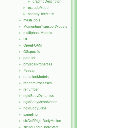
gradingDescriptor
►
extrudeModel
►
snappyHexMesh
►
meshTools
►
MomentumTransportModels
►
multiphaseModels
►
ODE
►
OpenFOAM
►
OSspecific
►
parallel
►
physicalProperties
►
Pstream
►
radiationModels
►
randomProcesses
►
renumber
►
rigidBodyDynamics
►
rigidBodyMeshMotion
►
rigidBodyState
►
sampling
►
sixDoFRigidBodyMotion
►
sixDoFRigidBodyState
►