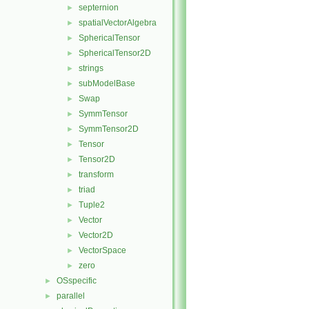
septernion
►
spatialVectorAlgebra
►
SphericalTensor
►
SphericalTensor2D
►
strings
►
subModelBase
►
Swap
►
SymmTensor
►
SymmTensor2D
►
Tensor
►
Tensor2D
►
transform
►
triad
►
Tuple2
►
Vector
►
Vector2D
►
VectorSpace
►
zero
►
OSspecific
►
parallel
►