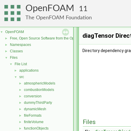
OpenFOAM
11
The OpenFOAM Foundation
OpenFOAM
▼
diagTensor Direc
Free, Open Source Software from the OpenFOAM Foundation
►
Namespaces
►
Directory dependency gra
Classes
►
Files
▼
File List
▼
applications
►
src
▼
atmosphericModels
►
combustionModels
►
conversion
►
dummyThirdParty
►
dynamicMesh
►
fileFormats
►
Files
finiteVolume
►
functionObjects
►