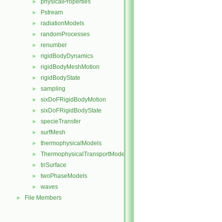
physicalProperties
►
Pstream
►
radiationModels
►
randomProcesses
►
renumber
►
rigidBodyDynamics
►
rigidBodyMeshMotion
►
rigidBodyState
►
sampling
►
sixDoFRigidBodyMotion
►
sixDoFRigidBodyState
►
specieTransfer
►
surfMesh
►
thermophysicalModels
►
ThermophysicalTransportModels
►
triSurface
►
twoPhaseModels
►
waves
►
File Members
►