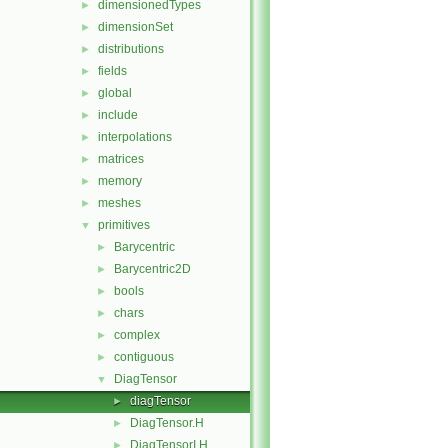
dimensionedTypes
►
dimensionSet
►
distributions
►
fields
►
global
►
include
►
interpolations
►
matrices
►
memory
►
meshes
►
primitives
▼
Barycentric
►
Barycentric2D
►
bools
►
chars
►
complex
►
contiguous
►
DiagTensor
▼
diagTensor
►
DiagTensor.H
►
DiagTensorI.H
►