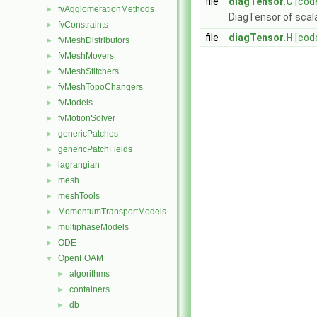
file
diagTensor.C
[cod
fvAgglomerationMethods
►
DiagTensor of scal
fvConstraints
►
file
diagTensor.H
[cod
fvMeshDistributors
►
fvMeshMovers
►
fvMeshStitchers
►
fvMeshTopoChangers
►
fvModels
►
fvMotionSolver
►
genericPatches
►
genericPatchFields
►
lagrangian
►
mesh
►
meshTools
►
MomentumTransportModels
►
multiphaseModels
►
ODE
►
OpenFOAM
▼
algorithms
►
containers
►
db
►