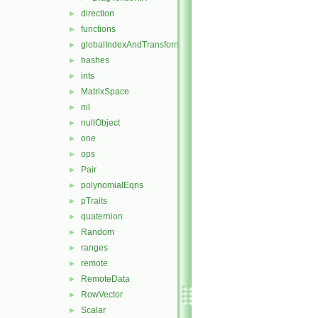
direction
►
functions
►
globalIndexAndTransform
►
hashes
►
ints
►
MatrixSpace
►
nil
►
nullObject
►
one
►
ops
►
Pair
►
polynomialEqns
►
pTraits
►
quaternion
►
Random
►
ranges
►
remote
►
RemoteData
►
RowVector
►
Scalar
►