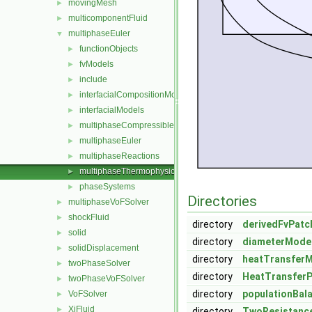
movingMesh
►
multicomponentFluid
►
multiphaseEuler
▼
functionObjects
►
fvModels
►
include
►
interfacialCompositionModels
►
interfacialModels
►
multiphaseCompressibleMomentumTransportModels
►
multiphaseEuler
►
multiphaseReactions
►
multiphaseThermophysicalTransportModels
►
phaseSystems
►
Directories
multiphaseVoFSolver
►
shockFluid
►
directory
derivedFvPatc
solid
►
directory
diameterMode
solidDisplacement
►
directory
heatTransfer
twoPhaseSolver
►
directory
HeatTransfer
twoPhaseVoFSolver
►
directory
populationBal
VoFSolver
►
XiFluid
►
directory
TwoResistanc