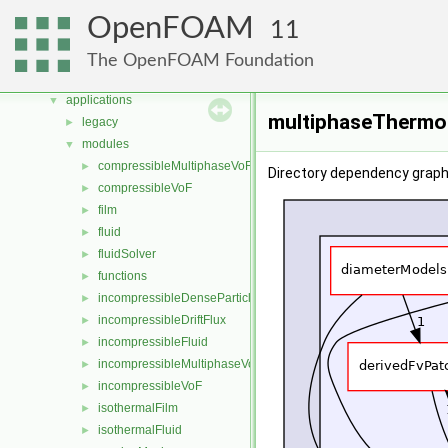
Namespaces
►
OpenFOAM
11
Classes
►
Files
▼
The OpenFOAM Foundation
File List
▼
applications
▼
multiphaseThermop
legacy
►
modules
▼
compressibleMultiphaseVoF
►
Directory dependency grap
compressibleVoF
►
film
►
fluid
►
fluidSolver
►
functions
►
incompressibleDenseParticleFluid
►
incompressibleDriftFlux
►
incompressibleFluid
►
incompressibleMultiphaseVoF
►
incompressibleVoF
►
isothermalFilm
►
isothermalFluid
►