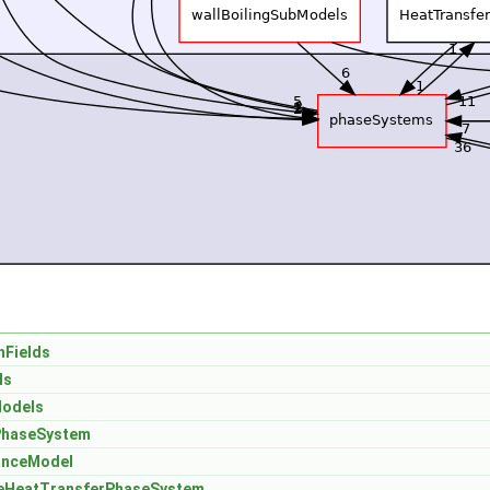
hFields
ls
Models
PhaseSystem
anceModel
eHeatTransferPhaseSystem