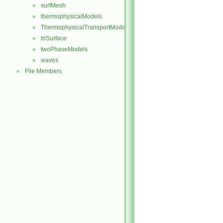
surfMesh
►
thermophysicalModels
►
ThermophysicalTransportModels
►
triSurface
►
twoPhaseModels
►
waves
►
File Members
►