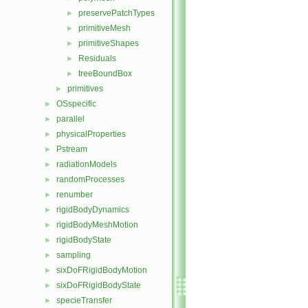
preservePatchTypes
►
primitiveMesh
►
primitiveShapes
►
Residuals
►
treeBoundBox
►
primitives
►
OSspecific
►
parallel
►
physicalProperties
►
Pstream
►
radiationModels
►
randomProcesses
►
renumber
►
rigidBodyDynamics
►
rigidBodyMeshMotion
►
rigidBodyState
►
sampling
►
sixDoFRigidBodyMotion
►
sixDoFRigidBodyState
►
specieTransfer
►