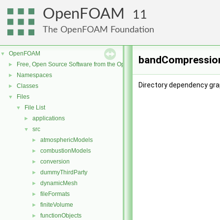
OpenFOAM
11
The OpenFOAM Foundation
OpenFOAM
▼
bandCompression
Free, Open Source Software from the OpenFOAM Foundation
►
Namespaces
►
Directory dependency gr
Classes
►
Files
▼
File List
▼
applications
►
src
▼
atmosphericModels
►
combustionModels
►
conversion
►
dummyThirdParty
►
dynamicMesh
►
fileFormats
►
finiteVolume
►
functionObjects
►