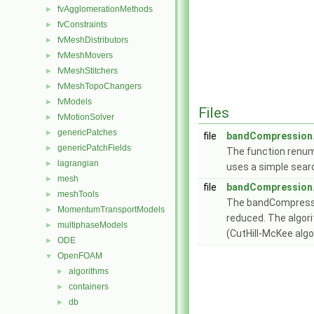
fvAgglomerationMethods
►
fvConstraints
►
fvMeshDistributors
►
fvMeshMovers
►
fvMeshStitchers
►
fvMeshTopoChangers
►
fvModels
►
Files
fvMotionSolver
►
genericPatches
►
file
bandCompression
genericPatchFields
►
The function renum
lagrangian
►
uses a simple searc
mesh
►
file
bandCompression
meshTools
►
The bandCompressio
MomentumTransportModels
►
reduced. The algori
multiphaseModels
►
(CutHill-McKee alg
ODE
►
OpenFOAM
▼
algorithms
►
containers
►
db
►