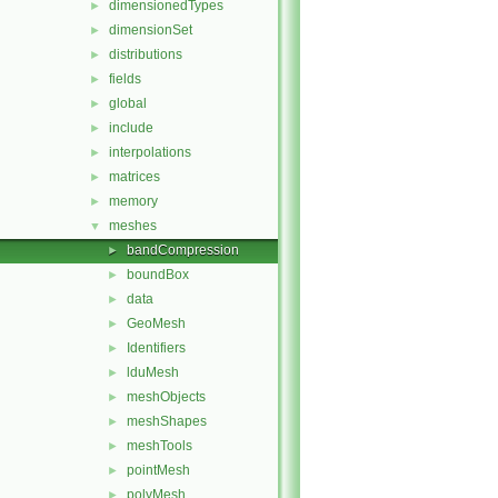
dimensionedTypes
►
dimensionSet
►
distributions
►
fields
►
global
►
include
►
interpolations
►
matrices
►
memory
►
meshes
▼
bandCompression
►
boundBox
►
data
►
GeoMesh
►
Identifiers
►
lduMesh
►
meshObjects
►
meshShapes
►
meshTools
►
pointMesh
►
polyMesh
►