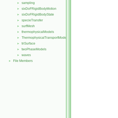
sampling
►
sixDoFRigidBodyMotion
►
sixDoFRigidBodyState
►
specieTransfer
►
surfMesh
►
thermophysicalModels
►
ThermophysicalTransportModels
►
triSurface
►
twoPhaseModels
►
waves
►
File Members
►