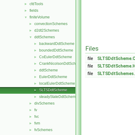
cfdTools
►
fields
►
finiteVolume
▼
convectionSchemes
►
d2dt2Schemes
►
ddtSchemes
▼
backwardDdtScheme
►
Files
boundedDdtScheme
►
CoEulerDdtScheme
►
file
SLTSDdtScheme.
CrankNicolsonDdtScheme
►
file
SLTSDdtScheme.
ddtScheme
►
file
SLTSDdtSchemes
EulerDdtScheme
►
localEulerDdtScheme
►
SLTSDdtScheme
►
steadyStateDdtScheme
►
divSchemes
►
fv
►
fvc
►
fvm
►
fvSchemes
►