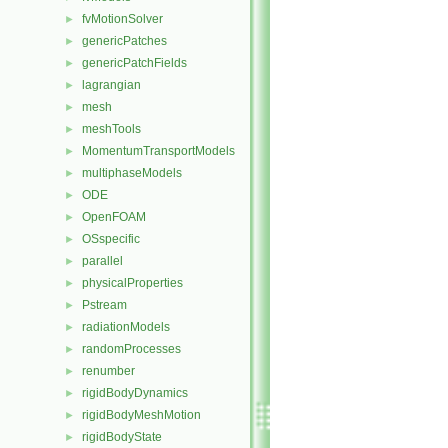
fvMotionSolver
►
genericPatches
►
genericPatchFields
►
lagrangian
►
mesh
►
meshTools
►
MomentumTransportModels
►
multiphaseModels
►
ODE
►
OpenFOAM
►
OSspecific
►
parallel
►
physicalProperties
►
Pstream
►
radiationModels
►
randomProcesses
►
renumber
►
rigidBodyDynamics
►
rigidBodyMeshMotion
►
rigidBodyState
►