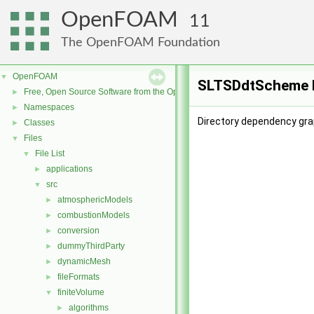
OpenFOAM
11
The OpenFOAM Foundation
OpenFOAM
▼
SLTSDdtScheme D
Free, Open Source Software from the OpenFOAM Foundation
►
Namespaces
►
Directory dependency gr
Classes
►
Files
▼
File List
▼
applications
►
src
▼
atmosphericModels
►
combustionModels
►
conversion
►
dummyThirdParty
►
dynamicMesh
►
fileFormats
►
finiteVolume
▼
algorithms
►