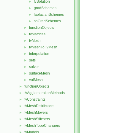
fvSolution
►
gradSchemes
►
laplacianSchemes
►
snGradSchemes
►
functionObjects
►
fvMatrices
►
fvMesh
►
fvMeshToFvMesh
►
interpolation
►
sets
►
solver
►
surfaceMesh
►
volMesh
►
functionObjects
►
fvAgglomerationMethods
►
fvConstraints
►
fvMeshDistributors
►
fvMeshMovers
►
fvMeshStitchers
►
fvMeshTopoChangers
►
fvModels
►