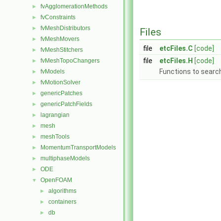
fvAgglomerationMethods
►
fvConstraints
►
fvMeshDistributors
►
Files
fvMeshMovers
►
file
etcFiles.C
[code]
fvMeshStitchers
►
file
etcFiles.H
[code]
fvMeshTopoChangers
►
Functions to search 
fvModels
►
fvMotionSolver
►
genericPatches
►
genericPatchFields
►
lagrangian
►
mesh
►
meshTools
►
MomentumTransportModels
►
multiphaseModels
►
ODE
►
OpenFOAM
▼
algorithms
►
containers
►
db
►