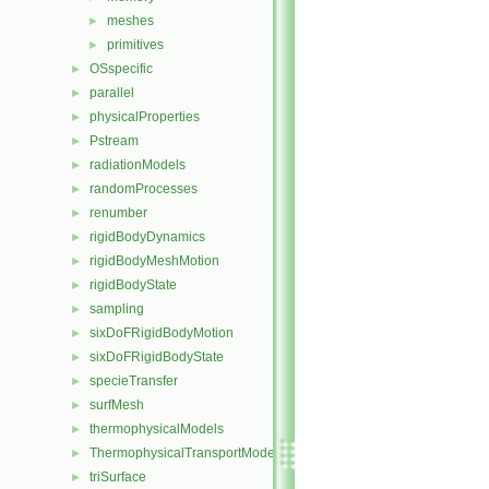
meshes
►
primitives
►
OSspecific
►
parallel
►
physicalProperties
►
Pstream
►
radiationModels
►
randomProcesses
►
renumber
►
rigidBodyDynamics
►
rigidBodyMeshMotion
►
rigidBodyState
►
sampling
►
sixDoFRigidBodyMotion
►
sixDoFRigidBodyState
►
specieTransfer
►
surfMesh
►
thermophysicalModels
►
ThermophysicalTransportModels
►
triSurface
►