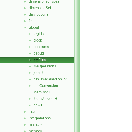
dimensionedTypes
►
dimensionSet
►
distributions
►
fields
►
global
▼
argList
►
clock
►
constants
►
debug
►
etcFiles
►
fileOperations
►
jobInfo
►
runTimeSelectionToC
►
unitConversion
►
foamDoc.H
foamVersion.H
►
new.C
►
include
►
interpolations
►
matrices
►
memory
►