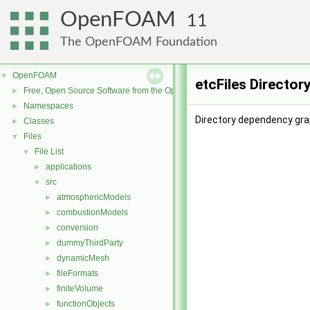
OpenFOAM
11
The OpenFOAM Foundation
OpenFOAM
▼
etcFiles Director
Free, Open Source Software from the OpenFOAM Foundation
►
Namespaces
►
Directory dependency grap
Classes
►
Files
▼
File List
▼
applications
►
src
▼
atmosphericModels
►
combustionModels
►
conversion
►
dummyThirdParty
►
dynamicMesh
►
fileFormats
►
finiteVolume
►
functionObjects
►