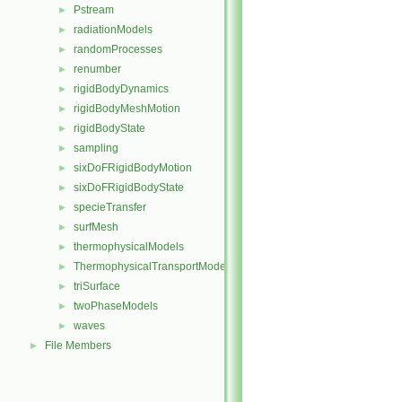
Pstream
►
radiationModels
►
randomProcesses
►
renumber
►
rigidBodyDynamics
►
rigidBodyMeshMotion
►
rigidBodyState
►
sampling
►
sixDoFRigidBodyMotion
►
sixDoFRigidBodyState
►
specieTransfer
►
surfMesh
►
thermophysicalModels
►
ThermophysicalTransportModels
►
triSurface
►
twoPhaseModels
►
waves
►
File Members
►