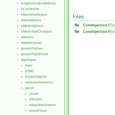
fvAgglomerationMethods
►
fvConstraints
►
fvMeshDistributors
►
Files
fvMeshMovers
►
file
ConeInjection.C
[c
fvMeshStitchers
►
file
ConeInjection.H
[c
fvMeshTopoChangers
►
fvModels
►
fvMotionSolver
►
genericPatches
►
genericPatchFields
►
lagrangian
▼
basic
►
DSMC
►
functionObjects
►
molecularDynamics
►
parcel
▼
clouds
►
fvModels
►
integrationScheme
►
parcelCloud
►