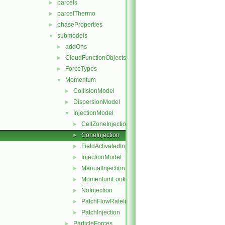
parcels
►
parcelThermo
►
phaseProperties
►
submodels
▼
addOns
►
CloudFunctionObjects
►
ForceTypes
►
Momentum
▼
CollisionModel
►
DispersionModel
►
InjectionModel
▼
CellZoneInjection
►
ConeInjection
►
FieldActivatedInjection
►
InjectionModel
►
ManualInjection
►
MomentumLookupTableInjection
►
NoInjection
►
PatchFlowRateInjection
►
PatchInjection
►
ParticleForces
►