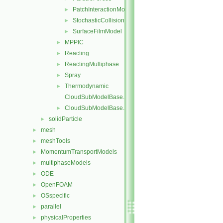
PatchInteractionModel
►
StochasticCollision
►
SurfaceFilmModel
►
MPPIC
►
Reacting
►
ReactingMultiphase
►
Spray
►
Thermodynamic
►
CloudSubModelBase.C
CloudSubModelBase.H
►
solidParticle
►
mesh
►
meshTools
►
MomentumTransportModels
►
multiphaseModels
►
ODE
►
OpenFOAM
►
OSspecific
►
parallel
►
physicalProperties
►