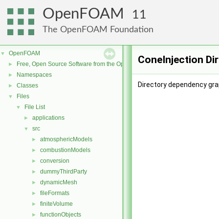
OpenFOAM
11
The OpenFOAM Foundation
OpenFOAM
▼
ConeInjection Di
Free, Open Source Software from the OpenFOAM Foundation
►
Namespaces
►
Directory dependency grap
Classes
►
Files
▼
File List
▼
applications
►
src
▼
atmosphericModels
►
combustionModels
►
conversion
►
dummyThirdParty
►
dynamicMesh
►
fileFormats
►
finiteVolume
►
functionObjects
►