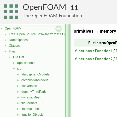
OpenFOAM
11
The OpenFOAM Foundation
OpenFOAM
▼
primitives → memory 
Free, Open Source Software from the OpenFOAM Foundation
►
Namespaces
►
File in src/Ope
Classes
►
functions
/
Function1
/
Files
▼
File List
▼
functions
/
Function2
/
applications
►
src
▼
atmosphericModels
►
combustionModels
►
conversion
►
dummyThirdParty
►
dynamicMesh
►
fileFormats
►
finiteVolume
►
functionObjects
►