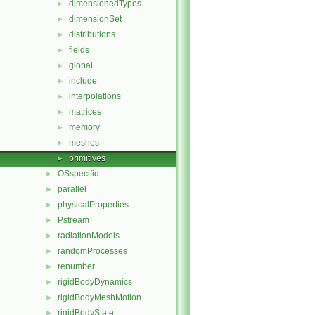
dimensionedTypes
►
dimensionSet
►
distributions
►
fields
►
global
►
include
►
interpolations
►
matrices
►
memory
►
meshes
►
primitives
►
OSspecific
►
parallel
►
physicalProperties
►
Pstream
►
radiationModels
►
randomProcesses
►
renumber
►
rigidBodyDynamics
►
rigidBodyMeshMotion
►
rigidBodyState
►