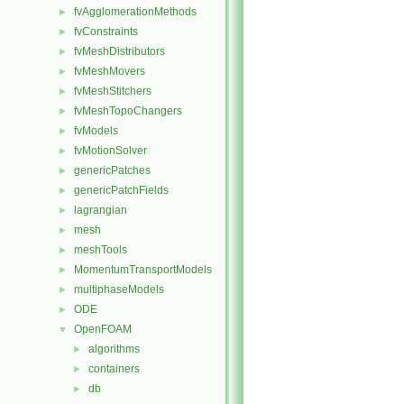
fvAgglomerationMethods
►
fvConstraints
►
fvMeshDistributors
►
fvMeshMovers
►
fvMeshStitchers
►
fvMeshTopoChangers
►
fvModels
►
fvMotionSolver
►
genericPatches
►
genericPatchFields
►
lagrangian
►
mesh
►
meshTools
►
MomentumTransportModels
►
multiphaseModels
►
ODE
►
OpenFOAM
▼
algorithms
►
containers
►
db
►