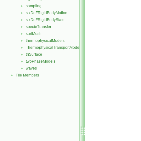
sampling
►
sixDoFRigidBodyMotion
►
sixDoFRigidBodyState
►
specieTransfer
►
surfMesh
►
thermophysicalModels
►
ThermophysicalTransportModels
►
triSurface
►
twoPhaseModels
►
waves
►
File Members
►