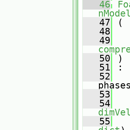
   46
Fo
nMode
   47
 (
   48
   49
compr
   50
 )
   51
 :
   52
phase
   53
   54
   
dimVe
   55
   