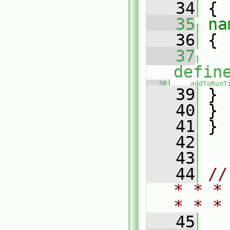
   34
 {
   35
na
   36
 {
   37
defin
   38
addToRunT
   39
 }
   40
 }
   41
 }
   42
   43
   44
//
* * *
* * *
   45