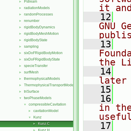
Pstream
►
it an
radiationModels
►
   12
  
randomProcesses
►
renumber
►
GNU G
rigidBodyDynamics
►
publi
rigidBodyMeshMotion
►
rigidBodyState
►
   13
  
sampling
►
Found
sixDoFRigidBodyMotion
►
the L
sixDoFRigidBodyState
►
specieTransfer
►
   14
  
surfMesh
►
later
thermophysicalModels
►
ThermophysicalTransportModels
►
   15
triSurface
►
   16
  
twoPhaseModels
▼
compressibleCavitation
in the
▼
cavitationModel
►
usefu
Kunz
▼
   17
  
Kunz.C
►
Kunz.H
►