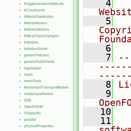
    4
  
fvAgglomerationMethods
►
Websi
fvConstraints
►
fvMeshDistributors
►
    5
  
fvMeshMovers
►
Copyr
fvMeshStitchers
►
fvMeshTopoChangers
Found
►
fvModels
►
    6
  
fvMotionSolver
►
    7
--
genericPatches
►
genericPatchFields
►
-----
lagrangian
►
-----
mesh
►
meshTools
►
    8
Li
MomentumTransportModels
►
    9
  
multiphaseModels
►
OpenF
ODE
►
OpenFOAM
►
   10
OSspecific
►
   11
  
parallel
►
physicalProperties
►
softw