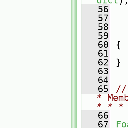
dict
)
   56
   
   57
   
   58
   59
   
   60
 {
   61
   62
 }
   63
   64
   65
//
* Mem
* * *
   66
   67
Fo