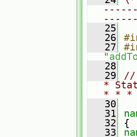
-----
-----
   25
   26
#i
   27
#i
"
addT
   28
   29
//
* Sta
* * *
   30
   31
na
   32
 {
   33
na