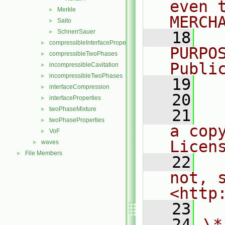
even 
Merkle
►
MERCH
Saito
►
SchnerrSauer
►
   18
  
compressibleInterfaceProperties
►
PURPO
compressibleTwoPhases
►
Publi
incompressibleCavitation
►
incompressibleTwoPhases
►
   19
  
interfaceCompression
►
   20
interfaceProperties
►
twoPhaseMixture
►
   21
  
twoPhaseProperties
►
a cop
VoF
►
Licen
waves
►
File Members
►
   22
  
not, s
<http
   23
   24
\*