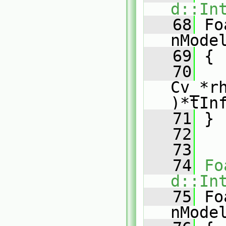
d::In
   68
 Fo
nMode
   69
{
   70
Cv_*r
)*tIn
   71
 }
   72
   73
   74
Fo
d::In
   75
 Fo
nMode