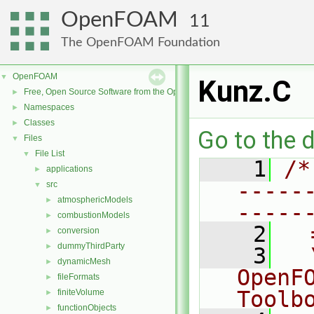
OpenFOAM
11
The OpenFOAM Foundation
OpenFOAM
▼
Kunz.C
Free, Open Source Software from the OpenFOAM Foundation
►
Namespaces
►
Classes
►
Go to the d
Files
▼
File List
▼
    1
/*
applications
►
-----
src
▼
atmosphericModels
►
-----
combustionModels
►
    2
  
conversion
►
dummyThirdParty
►
    3
  
dynamicMesh
►
OpenF
fileFormats
►
Toolb
finiteVolume
►
functionObjects
►