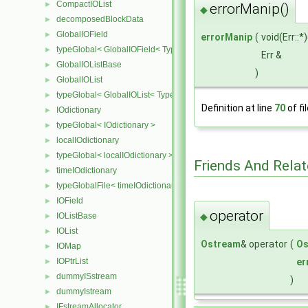
CompactIOList
►
errorManip()
◆
decomposedBlockData
►
GlobalIOField
►
errorManip
(
void(Err::*
typeGlobal< GlobalIOField< Type > >
►
Err &
GlobalIOListBase
►
)
GlobalIOList
►
typeGlobal< GlobalIOList< Type > >
►
Definition at line
70
of fi
IOdictionary
►
typeGlobal< IOdictionary >
►
localIOdictionary
►
typeGlobal< localIOdictionary >
►
Friends And Rela
timeIOdictionary
►
typeGlobalFile< timeIOdictionary >
►
IOField
►
operator
◆
IOListBase
►
IOList
►
Ostream
& operator
(
Os
IOMap
►
er
IOPtrList
►
dummyISstream
►
)
dummyIstream
►
IFstreamAllocator
►