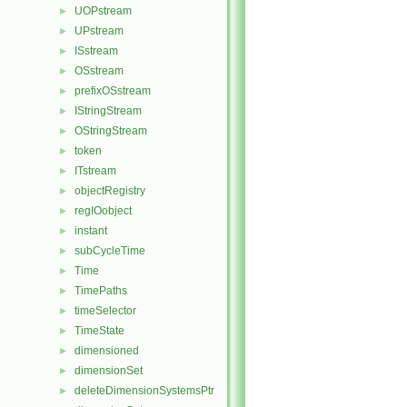
UOPstream
►
UPstream
►
ISstream
►
OSstream
►
prefixOSstream
►
IStringStream
►
OStringStream
►
token
►
ITstream
►
objectRegistry
►
regIOobject
►
instant
►
subCycleTime
►
Time
►
TimePaths
►
timeSelector
►
TimeState
►
dimensioned
►
dimensionSet
►
deleteDimensionSystemsPtr
►