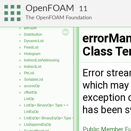
SLListBase
►
OpenFOAM
11
FIFOStack
►
LIFOStack
►
The OpenFOAM Foundation
BiIndirectList
►
BinSum
►
errorMan
Distribution
►
DynamicList
►
Class Te
FixedList
►
Histogram
►
IndirectListAddressing
►
IndirectList
►
Error strea
PtrList
►
SortableList
►
which may 
accessOp
►
offsetOp
►
exception 
ListOp
ListOp< BinaryOp< Type > >
►
has been s
ListEqOp
ListEqOp< BinaryEqOp< Type > >
►
ListAppendEqOp
►
Public Member Fu