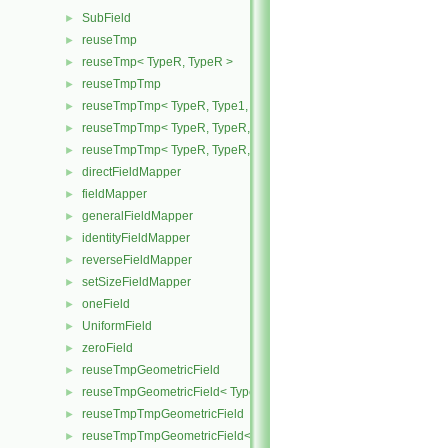
SubField
►
reuseTmp
►
reuseTmp< TypeR, TypeR >
►
reuseTmpTmp
►
reuseTmpTmp< TypeR, Type1, Type12, TypeR >
►
reuseTmpTmp< TypeR, TypeR, TypeR, Type2 >
►
reuseTmpTmp< TypeR, TypeR, TypeR, TypeR >
►
directFieldMapper
►
fieldMapper
►
generalFieldMapper
►
identityFieldMapper
►
reverseFieldMapper
►
setSizeFieldMapper
►
oneField
►
UniformField
►
zeroField
►
reuseTmpGeometricField
►
reuseTmpGeometricField< TypeR, TypeR, PatchField, GeoMesh >
►
reuseTmpTmpGeometricField
►
reuseTmpTmpGeometricField< TypeR, Type1, TypeR, PatchField, 
►