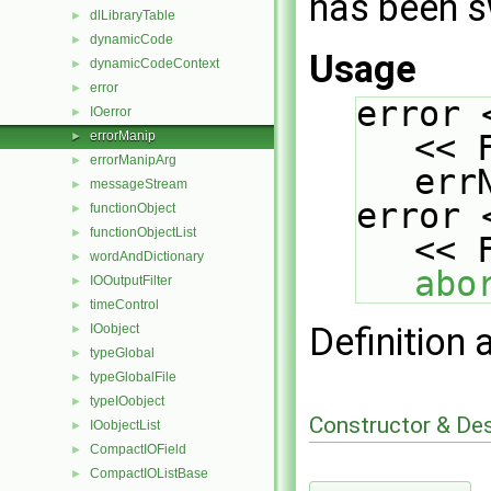
has been sw
dlLibraryTable
►
dynamicCode
►
Usage
dynamicCodeContext
►
error
►
error 
IOerror
►
<< 
errorManip
►
errorManipArg
►
err
messageStream
►
error 
functionObject
►
functionObjectList
►
wordAndDictionary
►
abo
IOOutputFilter
►
timeControl
►
Definition 
IOobject
►
typeGlobal
►
typeGlobalFile
►
typeIOobject
►
Constructor & De
IOobjectList
►
CompactIOField
►
CompactIOListBase
►