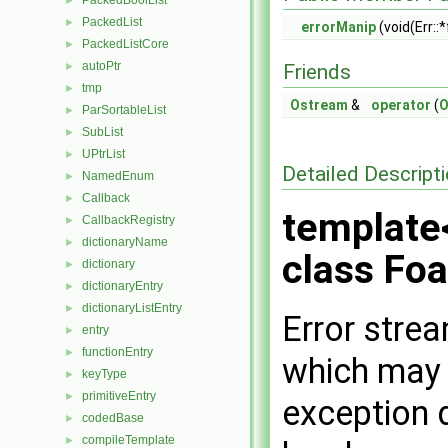
PackedBoolList
►
PackedList
►
errorManip
(void(Err::*
PackedListCore
►
autoPtr
►
Friends
tmp
►
Ostream
&
operator
(
O
ParSortableList
►
SubList
►
UPtrList
►
Detailed Descript
NamedEnum
►
Callback
►
template<
CallbackRegistry
►
dictionaryName
►
class Foa
dictionary
►
dictionaryEntry
►
dictionaryListEntry
►
Error strea
entry
►
functionEntry
►
which may 
keyType
►
primitiveEntry
►
exception 
codedBase
►
compileTemplate
►