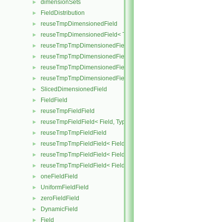
dimensionSets
►
FieldDistribution
►
reuseTmpDimensionedField
►
reuseTmpDimensionedField< TypeR, TypeR, GeoMesh >
►
reuseTmpTmpDimensionedField
►
reuseTmpTmpDimensionedField< TypeR, Type1, TypeR, GeoMesh
►
reuseTmpTmpDimensionedField< TypeR, TypeR, Type2, GeoMesh
►
reuseTmpTmpDimensionedField< TypeR, TypeR, TypeR, GeoMesh
►
SlicedDimensionedField
►
FieldField
►
reuseTmpFieldField
►
reuseTmpFieldField< Field, TypeR, TypeR >
►
reuseTmpTmpFieldField
►
reuseTmpTmpFieldField< Field, TypeR, Type1, TypeR >
►
reuseTmpTmpFieldField< Field, TypeR, TypeR, Type2 >
►
reuseTmpTmpFieldField< Field, TypeR, TypeR, TypeR >
►
oneFieldField
►
UniformFieldField
►
zeroFieldField
►
DynamicField
►
Field
►