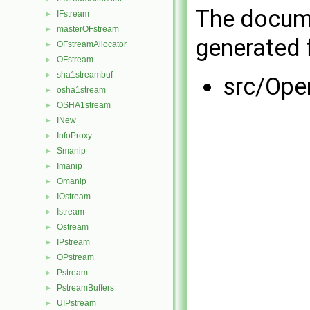
The docume
IFstream
►
masterOFstream
►
generated f
OFstreamAllocator
►
OFstream
►
sha1streambuf
►
src/Ope
osha1stream
►
OSHA1stream
►
INew
►
InfoProxy
►
Smanip
►
Imanip
►
Omanip
►
IOstream
►
Istream
►
Ostream
►
IPstream
►
OPstream
►
Pstream
►
PstreamBuffers
►
UIPstream
►