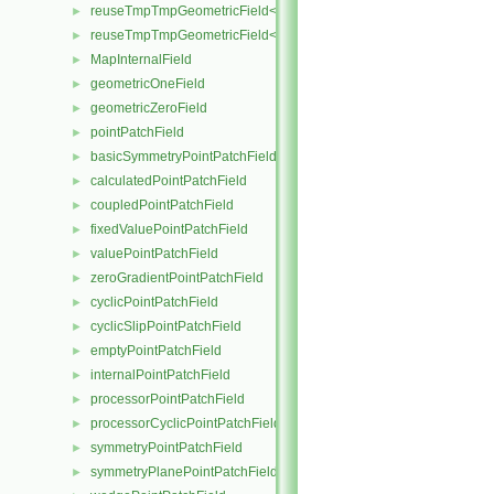
reuseTmpTmpGeometricField< TypeR, TypeR, Type2, PatchField, 
►
reuseTmpTmpGeometricField< TypeR, TypeR, TypeR, PatchField,
►
MapInternalField
►
geometricOneField
►
geometricZeroField
►
pointPatchField
►
basicSymmetryPointPatchField
►
calculatedPointPatchField
►
coupledPointPatchField
►
fixedValuePointPatchField
►
valuePointPatchField
►
zeroGradientPointPatchField
►
cyclicPointPatchField
►
cyclicSlipPointPatchField
►
emptyPointPatchField
►
internalPointPatchField
►
processorPointPatchField
►
processorCyclicPointPatchField
►
symmetryPointPatchField
►
symmetryPlanePointPatchField
►