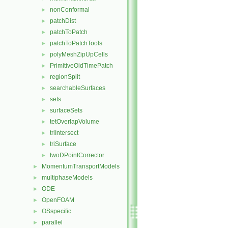
nonConformal
►
patchDist
►
patchToPatch
►
patchToPatchTools
►
polyMeshZipUpCells
►
PrimitiveOldTimePatch
►
regionSplit
►
searchableSurfaces
►
sets
►
surfaceSets
►
tetOverlapVolume
►
triIntersect
►
triSurface
►
twoDPointCorrector
►
MomentumTransportModels
►
multiphaseModels
►
ODE
►
OpenFOAM
►
OSspecific
►
parallel
►