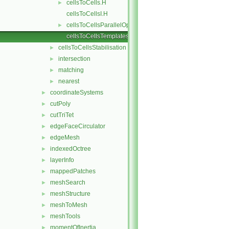
cellsToCells.H
►
cellsToCellsI.H
cellsToCellsParallelOps.C
►
cellsToCellsTemplates.C
cellsToCellsStabilisation
►
intersection
►
matching
►
nearest
►
coordinateSystems
►
cutPoly
►
cutTriTet
►
edgeFaceCirculator
►
edgeMesh
►
indexedOctree
►
layerInfo
►
mappedPatches
►
meshSearch
►
meshStructure
►
meshToMesh
►
meshTools
►
momentOfInertia
►