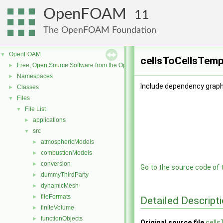
OpenFOAM
11
The OpenFOAM Foundation
OpenFOAM
▼
cellsToCellsTemp
Free, Open Source Software from the OpenFOAM Foundation
►
Namespaces
►
Include dependency graph
Classes
►
Files
▼
File List
▼
applications
►
src
▼
atmosphericModels
►
combustionModels
►
conversion
►
Go to the source code of th
dummyThirdParty
►
dynamicMesh
►
fileFormats
►
Detailed Descript
finiteVolume
►
functionObjects
►
Original source file
cells