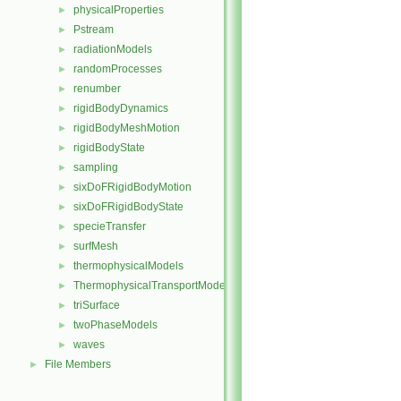
physicalProperties
►
Pstream
►
radiationModels
►
randomProcesses
►
renumber
►
rigidBodyDynamics
►
rigidBodyMeshMotion
►
rigidBodyState
►
sampling
►
sixDoFRigidBodyMotion
►
sixDoFRigidBodyState
►
specieTransfer
►
surfMesh
►
thermophysicalModels
►
ThermophysicalTransportModels
►
triSurface
►
twoPhaseModels
►
waves
►
File Members
►