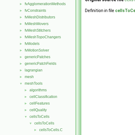
fvAgglomerationMethods
►
Definition in file
cellsToC
fvConstraints
►
fvMeshDistributors
►
fvMeshMovers
►
fvMeshStitchers
►
fvMeshTopoChangers
►
fvModels
►
fvMotionSolver
►
genericPatches
►
genericPatchFields
►
lagrangian
►
mesh
►
meshTools
▼
algorithms
►
cellClassification
►
cellFeatures
►
cellQuality
►
cellsToCells
▼
cellsToCells
▼
cellsToCells.C
►