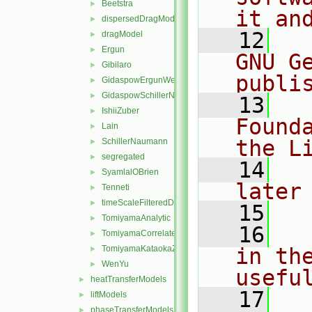
Beetstra
►
it an
dispersedDragModel
►
   12
  
dragModel
►
Ergun
►
GNU G
Gibilaro
►
publi
GidaspowErgunWenYu
►
GidaspowSchillerNaumann
►
   13
  
IshiiZuber
►
Found
Lain
►
the L
SchillerNaumann
►
segregated
►
   14
  
SyamlalOBrien
►
later
Tenneti
►
timeScaleFilteredDrag
►
   15
TomiyamaAnalytic
►
   16
  
TomiyamaCorrelated
►
TomiyamaKataokaZunSakaguchi
in the
►
WenYu
►
usefu
heatTransferModels
►
   17
  
liftModels
►
phaseTransferModels
►