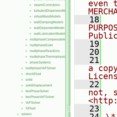
even 
swarmCorrections
►
MERCH
turbulentDispersionModels
►
virtualMassModels
►
   18
  
wallDampingModels
►
PURPO
wallDependentModel
►
Publi
wallLubricationModels
►
multiphaseCompressibleMomentumTransportModels
►
   19
  
multiphaseEuler
►
   20
multiphaseReactions
►
multiphaseThermophysicalTransportModels
►
   21
  
phaseSystems
►
a cop
multiphaseVoFSolver
►
Licen
shockFluid
►
solid
►
   22
  
solidDisplacement
►
not, s
twoPhaseSolver
►
twoPhaseVoFSolver
►
<http
VoFSolver
►
   23
XiFluid
►
   24
\*
solvers
►