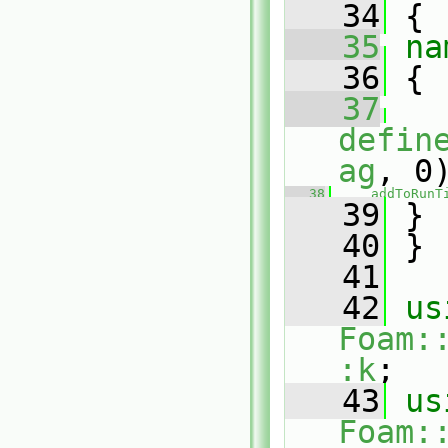
   34
 {
   35
na
   36
 {
   37
defin
ag
, 0
   38
addToRunT
   39
 }
   40
 }
   41
   42
us
Foam:
:k
;
   43
us
Foam: