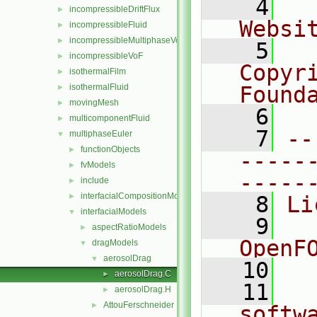
    4
  
incompressibleDriftFlux
►
Websi
incompressibleFluid
►
incompressibleMultiphaseVoF
►
    5
  
incompressibleVoF
►
Copyr
isothermalFilm
►
isothermalFluid
Found
►
movingMesh
►
    6
  
multicomponentFluid
►
    7
--
multiphaseEuler
▼
functionObjects
►
-----
fvModels
►
-----
include
►
interfacialCompositionModels
►
    8
Li
interfacialModels
▼
    9
  
aspectRatioModels
►
OpenF
dragModels
▼
aerosolDrag
▼
   10
aerosolDrag.C
►
   11
  
aerosolDrag.H
►
AttouFerschneider
►
softw