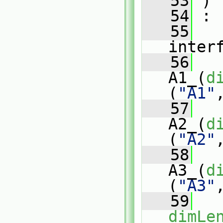
   53
 )
   54
 :
   55
inter
   56
A1_(
d
(
"A1"
   57
A2_(
d
(
"A2"
   58
A3_(
d
(
"A3"
   59
   
dimLe