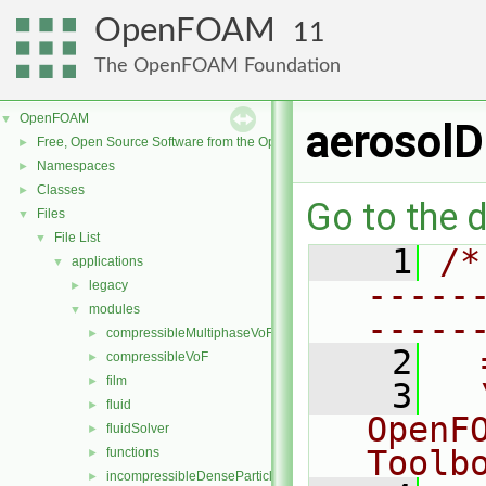
OpenFOAM
11
The OpenFOAM Foundation
OpenFOAM
▼
aerosolD
Free, Open Source Software from the OpenFOAM Foundation
►
Namespaces
►
Classes
►
Go to the d
Files
▼
File List
▼
    1
/*
applications
▼
-----
legacy
►
modules
▼
-----
compressibleMultiphaseVoF
►
    2
  
compressibleVoF
►
film
►
    3
  
fluid
►
OpenF
fluidSolver
►
Toolb
functions
►
incompressibleDenseParticleFluid
►