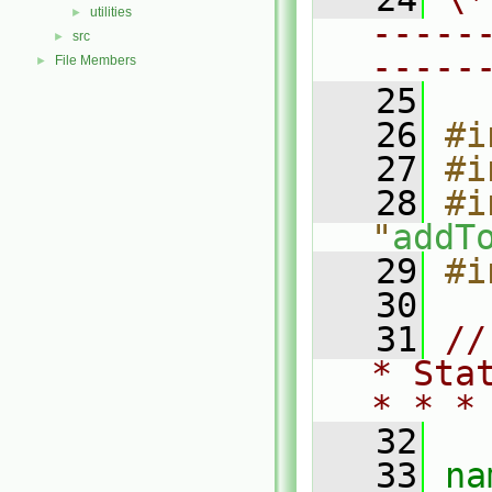
utilities
►
-----
src
►
-----
File Members
►
   25
   26
#i
   27
#i
   28
#i
"
addT
   29
#i
   30
   31
//
* Sta
* * *
   32
   33
na