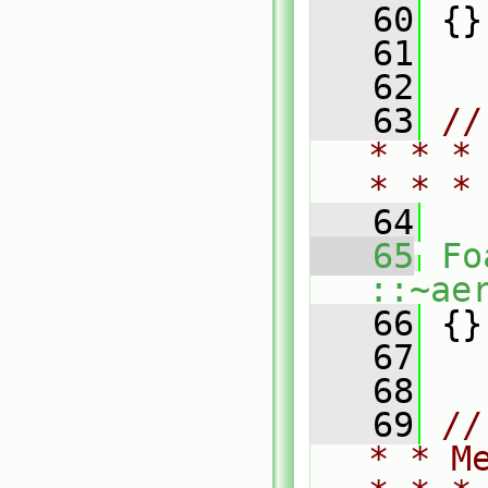
   60
 {}
   61
   62
   63
//
* * *
* * *
   64
   65
Fo
::~ae
   66
 {}
   67
   68
   69
//
* * M