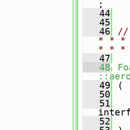
;
   44
   45
   46
//
* * *
* * *
   47
   48
Fo
::aer
   49
 (
   50
   51
inter
   52