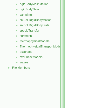
rigidBodyMeshMotion
►
rigidBodyState
►
sampling
►
sixDoFRigidBodyMotion
►
sixDoFRigidBodyState
►
specieTransfer
►
surfMesh
►
thermophysicalModels
►
ThermophysicalTransportModels
►
triSurface
►
twoPhaseModels
►
waves
►
File Members
►