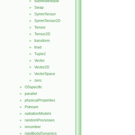
subModelBase
►
Swap
►
SymmTensor
►
SymmTensor2D
►
Tensor
►
Tensor2D
►
transform
►
triad
►
Tuple2
►
Vector
►
Vector2D
►
VectorSpace
►
zero
►
OSspecific
►
parallel
►
physicalProperties
►
Pstream
►
radiationModels
►
randomProcesses
►
renumber
►
rigidBodyDynamics
►