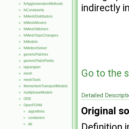
fvAgglomerationMethods
►
indirectly i
fvConstraints
►
fvMeshDistributors
►
fvMeshMovers
►
fvMeshStitchers
►
fvMeshTopoChangers
►
fvModels
►
fvMotionSolver
►
genericPatches
►
genericPatchFields
►
lagrangian
►
Go to the s
mesh
►
meshTools
►
MomentumTransportModels
►
multiphaseModels
►
Detailed Descript
ODE
►
OpenFOAM
▼
Original so
algorithms
►
containers
►
Definition i
db
►