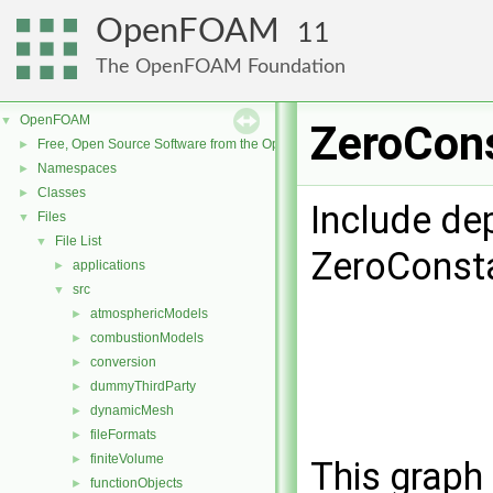
OpenFOAM
11
The OpenFOAM Foundation
OpenFOAM
▼
ZeroCons
Free, Open Source Software from the OpenFOAM Foundation
►
Namespaces
►
Classes
►
Include de
Files
▼
File List
▼
ZeroConsta
applications
►
src
▼
atmosphericModels
►
combustionModels
►
conversion
►
dummyThirdParty
►
dynamicMesh
►
fileFormats
►
finiteVolume
►
This graph 
functionObjects
►