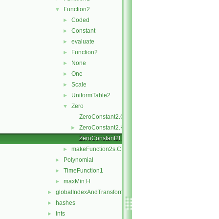
Function2
▼
Coded
►
Constant
►
evaluate
►
Function2
►
None
►
One
►
Scale
►
UniformTable2
►
Zero
▼
ZeroConstant2.C
ZeroConstant2.H
►
ZeroConstant2I.H
makeFunction2s.C
►
Polynomial
►
TimeFunction1
►
maxMin.H
►
globalIndexAndTransform
►
hashes
►
ints
►