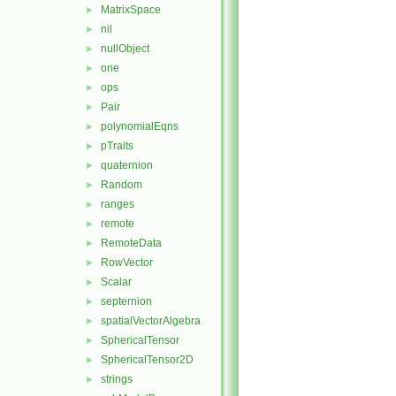
MatrixSpace
►
nil
►
nullObject
►
one
►
ops
►
Pair
►
polynomialEqns
►
pTraits
►
quaternion
►
Random
►
ranges
►
remote
►
RemoteData
►
RowVector
►
Scalar
►
septernion
►
spatialVectorAlgebra
►
SphericalTensor
►
SphericalTensor2D
►
strings
►