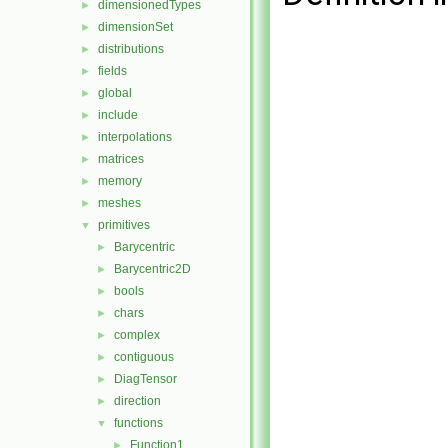
dimensionedTypes
►
dimensionSet
►
distributions
►
fields
►
global
►
include
►
interpolations
►
matrices
►
memory
►
meshes
►
primitives
▼
Barycentric
►
Barycentric2D
►
bools
►
chars
►
complex
►
contiguous
►
DiagTensor
►
direction
►
functions
▼
Function1
►