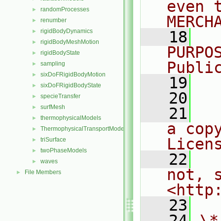
even 
randomProcesses
►
MERCH
renumber
►
rigidBodyDynamics
►
   18
  
rigidBodyMeshMotion
►
PURPO
rigidBodyState
►
Publi
sampling
►
sixDoFRigidBodyMotion
►
   19
  
sixDoFRigidBodyState
►
   20
specieTransfer
►
surfMesh
►
   21
  
thermophysicalModels
►
a cop
ThermophysicalTransportModels
►
Licen
triSurface
►
twoPhaseModels
►
   22
  
waves
►
not, s
File Members
►
<http
   23
   24
\*