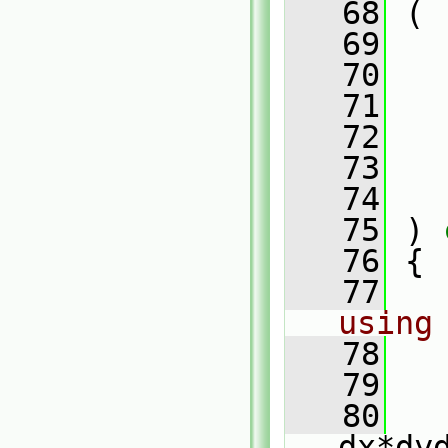
   68
 (
   69
   70
   71
   72
   73
   74
   75
 )
 
   76
{
   77
using
   78
   79
   
   80
dx*dy