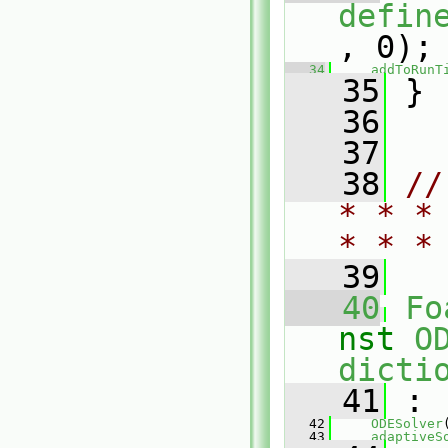
defin
, 0);
   34
addToRunT
   35
 }
   36
   37
   38
//
* * *
* * *
   39
   40
Fo
nst
O
dicti
   41
 :
   42
ODESolver
   43
adaptiveS