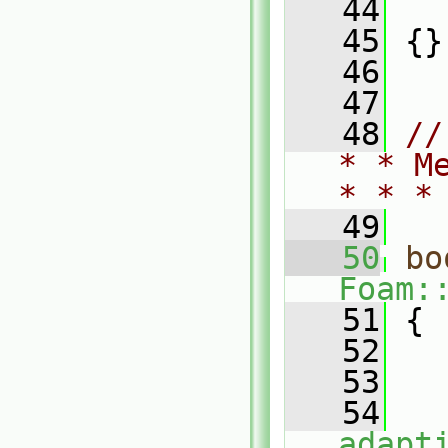
   44
   
   45
 {}
   46
   47
   48
//
* * M
* * *
   49
   50
bo
Foam:
   51
 {
   52
   53
   
   54
adapt