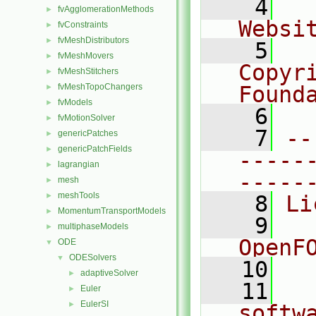
    4
  
fvAgglomerationMethods
►
Websi
fvConstraints
►
fvMeshDistributors
►
    5
  
fvMeshMovers
►
Copyr
fvMeshStitchers
►
fvMeshTopoChangers
Found
►
fvModels
►
    6
  
fvMotionSolver
►
    7
--
genericPatches
►
genericPatchFields
►
-----
lagrangian
►
-----
mesh
►
meshTools
►
    8
Li
MomentumTransportModels
►
    9
  
multiphaseModels
►
OpenF
ODE
▼
ODESolvers
▼
   10
adaptiveSolver
►
   11
  
Euler
►
EulerSI
►
softw