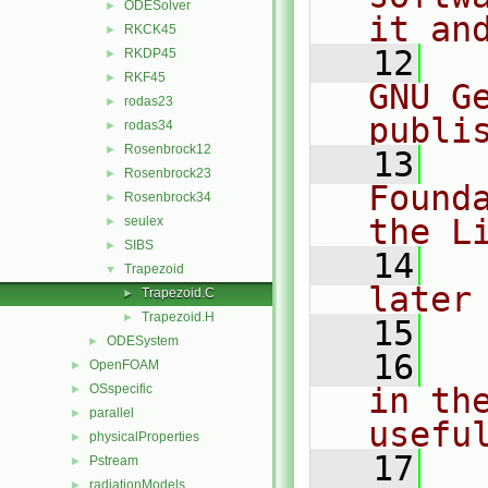
ODESolver
►
it an
RKCK45
►
   12
  
RKDP45
►
RKF45
►
GNU G
rodas23
►
publi
rodas34
►
Rosenbrock12
►
   13
  
Rosenbrock23
►
Found
Rosenbrock34
►
the L
seulex
►
SIBS
►
   14
  
Trapezoid
▼
later
Trapezoid.C
►
Trapezoid.H
►
   15
ODESystem
►
   16
  
OpenFOAM
►
OSspecific
in the
►
parallel
►
usefu
physicalProperties
►
   17
  
Pstream
►
radiationModels
►