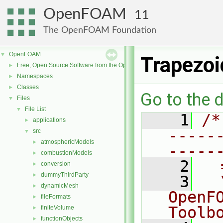
OpenFOAM
11
The OpenFOAM Foundation
OpenFOAM
▼
Trapezoi
Free, Open Source Software from the OpenFOAM Foundation
►
Namespaces
►
Classes
►
Go to the d
Files
▼
File List
▼
    1
/*
applications
►
-----
src
▼
atmosphericModels
►
-----
combustionModels
►
    2
  
conversion
►
dummyThirdParty
►
    3
  
dynamicMesh
►
OpenF
fileFormats
►
Toolb
finiteVolume
►
functionObjects
►