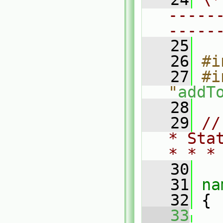
-----
-----
   25
   26
#i
   27
#i
"
addT
   28
   29
//
* Sta
* * *
   30
   31
na
   32
 {
   33