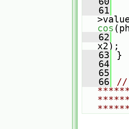
   60
   61
   
>valu
cos
(p
   62
   
x2);
   63
 }
   64
   65
   66
// 
*****
*****
*****