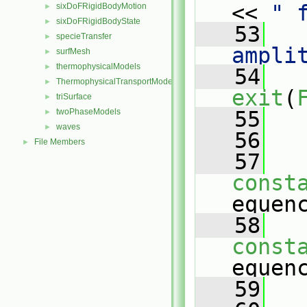
<< 
" 
sixDoFRigidBodyMotion
►
sixDoFRigidBodyState
►
   53
   
specieTransfer
►
ampli
surfMesh
►
thermophysicalModels
►
   54
ThermophysicalTransportModels
►
exit
(
triSurface
►
twoPhaseModels
   55
   
►
waves
►
   56
File Members
►
   57
const
equen
   58
const
equen
   59