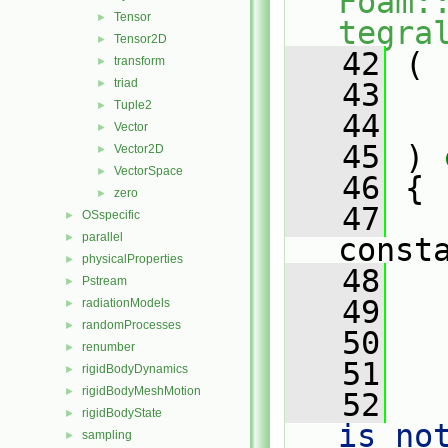
Foam:
Tensor
►
tegra
Tensor2D
►
   42
 (
transform
►
triad
►
   43
Tuple2
►
   44
Vector
►
   45
 )
 
Vector2D
►
VectorSpace
►
   46
{
zero
►
   47
OSspecific
►
parallel
►
const
physicalProperties
►
   48
Pstream
►
   49
radiationModels
►
randomProcesses
►
   50
   
renumber
►
   51
rigidBodyDynamics
►
rigidBodyMeshMotion
►
   52
   
rigidBodyState
►
is no
sampling
►