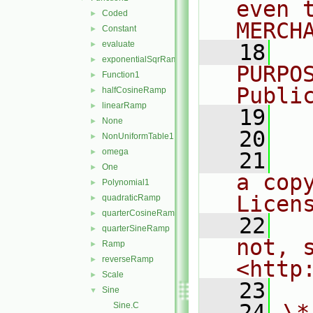
even 
Coded
►
MERCH
Constant
►
evaluate
►
   18
  
exponentialSqrRamp
►
PURPO
Function1
►
Publi
halfCosineRamp
►
linearRamp
►
   19
  
None
►
   20
NonUniformTable1
►
omega
►
   21
  
One
►
a cop
Polynomial1
►
Licen
quadraticRamp
►
quarterCosineRamp
►
   22
  
quarterSineRamp
►
not, s
Ramp
►
reverseRamp
►
<http
Scale
►
   23
Sine
▼
   24
\*
Sine.C