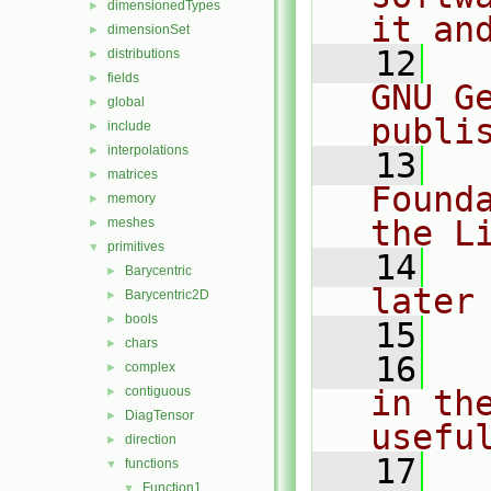
dimensionedTypes
►
it an
dimensionSet
►
   12
  
distributions
►
fields
►
GNU G
global
►
publi
include
►
interpolations
►
   13
  
matrices
►
Found
memory
►
the L
meshes
►
primitives
▼
   14
  
Barycentric
►
later
Barycentric2D
►
bools
►
   15
chars
►
   16
  
complex
►
contiguous
in the
►
DiagTensor
►
usefu
direction
►
   17
  
functions
▼
Function1
▼