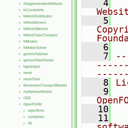
    4
  
fvAgglomerationMethods
►
Websi
fvConstraints
►
fvMeshDistributors
►
    5
  
fvMeshMovers
►
Copyr
fvMeshStitchers
►
fvMeshTopoChangers
Found
►
fvModels
►
    6
  
fvMotionSolver
►
    7
--
genericPatches
►
genericPatchFields
►
-----
lagrangian
►
-----
mesh
►
meshTools
►
    8
Li
MomentumTransportModels
►
    9
  
multiphaseModels
►
OpenF
ODE
►
OpenFOAM
▼
   10
algorithms
►
   11
  
containers
►
db
►
softw