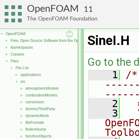
OpenFOAM
11
The OpenFOAM Foundation
OpenFOAM
▼
SineI.H
Free, Open Source Software from the OpenFOAM Foundation
►
Namespaces
►
Classes
►
Go to the d
Files
▼
File List
▼
    1
/*
applications
►
-----
src
▼
atmosphericModels
►
-----
combustionModels
►
    2
  
conversion
►
dummyThirdParty
►
    3
  
dynamicMesh
►
OpenF
fileFormats
►
Toolb
finiteVolume
►
functionObjects
►