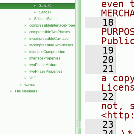
even 
Saito.C
►
MERCH
Saito.H
►
SchnerrSauer
►
   18
  
compressibleInterfaceProperties
►
PURPO
compressibleTwoPhases
►
Publi
incompressibleCavitation
►
incompressibleTwoPhases
►
   19
  
interfaceCompression
►
   20
interfaceProperties
►
twoPhaseMixture
►
   21
  
twoPhaseProperties
►
a cop
VoF
►
Licen
waves
►
File Members
►
   22
  
not, s
<http
   23
   24
\*