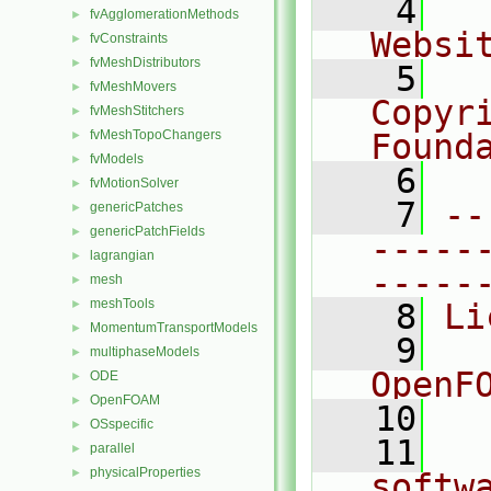
    4
  
fvAgglomerationMethods
►
Websi
fvConstraints
►
fvMeshDistributors
►
    5
  
fvMeshMovers
►
Copyri
fvMeshStitchers
►
fvMeshTopoChangers
Found
►
fvModels
►
    6
  
fvMotionSolver
►
    7
--
genericPatches
►
genericPatchFields
►
-----
lagrangian
►
-----
mesh
►
meshTools
►
    8
Li
MomentumTransportModels
►
    9
  
multiphaseModels
►
OpenF
ODE
►
OpenFOAM
►
   10
OSspecific
►
   11
  
parallel
►
physicalProperties
►
softw