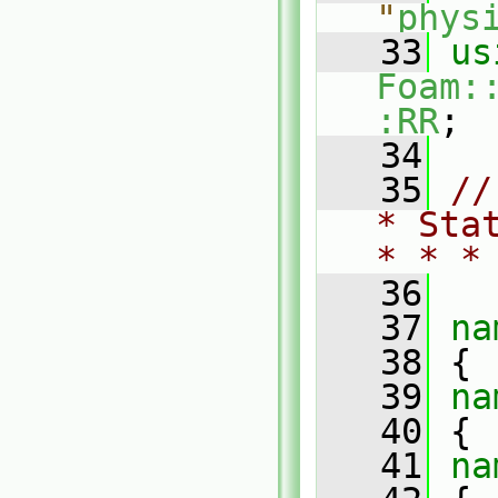
"
phys
   33
us
Foam:
:RR
;
   34
   35
//
* Sta
* * *
   36
   37
na
   38
 {
   39
na
   40
 {
   41
na