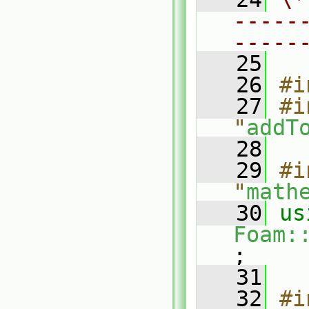
-----
-----
   25
   26
#i
   27
#i
"
addT
   28
   29
#i
"
math
   30
us
Foam:
;
   31
   32
#i