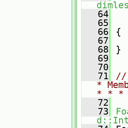
dimle
   64
   65
   
   66
 {
   67
   68
 }
   69
   70
   71
//
* Mem
* * *
   72
   73
Fo
d::In