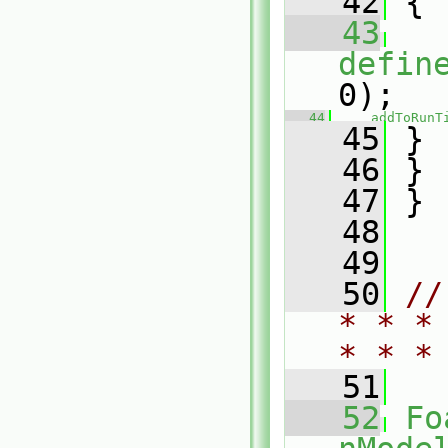
   42
 {
   43
defin
0);
   44
addToRunT
   45
 }
   46
 }
   47
 }
   48
   49
   50
//
* * *
* * *
   51
   52
Fo