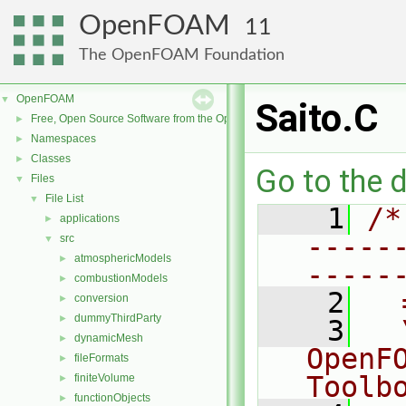
OpenFOAM
11
The OpenFOAM Foundation
OpenFOAM
▼
Saito.C
Free, Open Source Software from the OpenFOAM Foundation
►
Namespaces
►
Classes
►
Go to the d
Files
▼
File List
▼
    1
/*
applications
►
-----
src
▼
atmosphericModels
►
-----
combustionModels
►
    2
  
conversion
►
dummyThirdParty
►
    3
  
dynamicMesh
►
OpenF
fileFormats
►
Toolb
finiteVolume
►
functionObjects
►