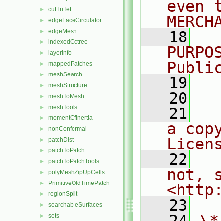
even 
cutTriTet
►
MERCH
edgeFaceCirculator
►
edgeMesh
►
   18
  
indexedOctree
►
PURPO
layerInfo
►
Publi
mappedPatches
►
meshSearch
►
   19
  
meshStructure
►
   20
meshToMesh
►
meshTools
►
   21
  
momentOfInertia
►
a cop
nonConformal
►
Licen
patchDist
►
patchToPatch
►
   22
  
patchToPatchTools
►
not, s
polyMeshZipUpCells
►
PrimitiveOldTimePatch
►
<http
regionSplit
►
   23
searchableSurfaces
►
   24
\*
sets
►