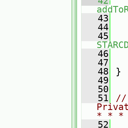
   42
addTo
   43
   
   44
   45
STARC
   46
   47
   
   48
 }
   49
   50
   51
//
Priva
* * *
   52