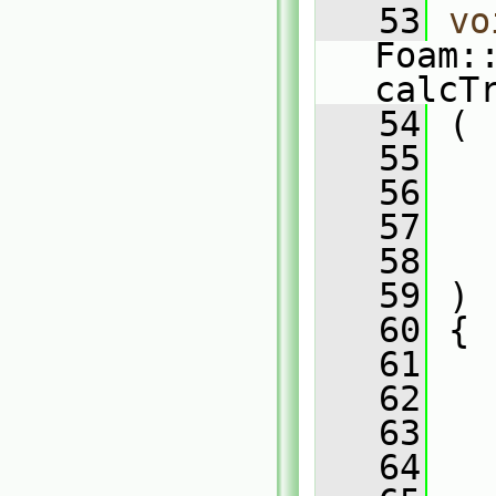
   53
vo
Foam:
calcT
   54
 (
   55
   56
   57
   58
   59
 )
   60
 {
   61
   
   62
   
   63
   
   64