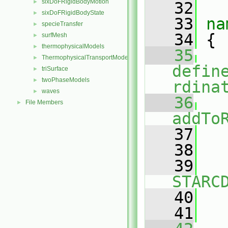
sixDoFRigidBodyMotion
►
   32
sixDoFRigidBodyState
►
   33
na
specieTransfer
►
   34
 {
surfMesh
►
thermophysicalModels
►
   35
ThermophysicalTransportModels
►
defin
triSurface
►
twoPhaseModels
►
rdina
waves
►
   36
File Members
►
addTo
   37
   
   38
   39
STARC
   40
   41
   