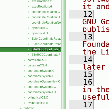
axesRotation.C
►
it an
axesRotation.H
►
   12
  
coordinateRotation.C
►
coordinateRotation.H
►
GNU G
coordinateRotationNew.C
publi
cylindrical.C
►
cylindrical.H
►
   13
  
EulerCoordinateRotation.C
►
Found
EulerCoordinateRotation.H
►
the L
STARCDCoordinateRotation.C
►
STARCDCoordinateRotation.H
►
   14
  
cartesianCS.C
►
later
cartesianCS.H
►
coordinateSystem.C
►
   15
coordinateSystem.H
►
   16
  
coordinateSystemNew.C
coordinateSystems.C
in the
►
coordinateSystems.H
►
usefu
cylindricalCS.C
►
   17
  
cylindricalCS.H
►
cutPoly
►