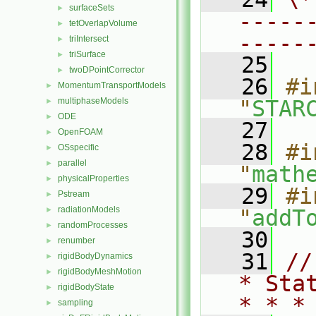
surfaceSets
►
-----
tetOverlapVolume
►
-----
triIntersect
►
triSurface
►
   25
twoDPointCorrector
►
   26
#i
MomentumTransportModels
►
multiphaseModels
"
STAR
►
ODE
►
   27
OpenFOAM
►
   28
#i
OSspecific
►
parallel
►
"
math
physicalProperties
►
   29
#i
Pstream
►
radiationModels
►
"
addT
randomProcesses
►
   30
renumber
►
   31
//
rigidBodyDynamics
►
rigidBodyMeshMotion
►
* Sta
rigidBodyState
►
* * *
sampling
►