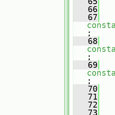
   65
   66
   
   67
const
;
   68
const
;
   69
const
;
   70
   
   71
   72
   
   73
   