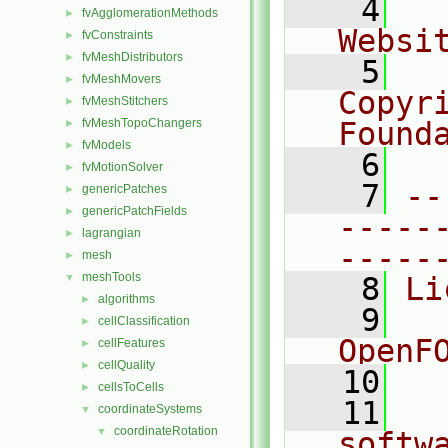
    4
  
fvAgglomerationMethods
►
Websi
fvConstraints
►
fvMeshDistributors
►
    5
  
fvMeshMovers
►
Copyr
fvMeshStitchers
►
fvMeshTopoChangers
Found
►
fvModels
►
    6
  
fvMotionSolver
►
    7
--
genericPatches
►
genericPatchFields
►
-----
lagrangian
►
-----
mesh
►
meshTools
▼
    8
Li
algorithms
►
    9
  
cellClassification
►
OpenF
cellFeatures
►
cellQuality
►
   10
cellsToCells
►
   11
  
coordinateSystems
▼
coordinateRotation
▼
softw