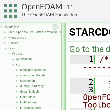
OpenFOAM
11
The OpenFOAM Foundation
OpenFOAM
▼
STARCDC
Free, Open Source Software from the OpenFOAM Foundation
►
Namespaces
►
Classes
►
Go to the d
Files
▼
File List
▼
    1
/*
applications
►
-----
src
▼
atmosphericModels
►
-----
combustionModels
►
    2
  
conversion
►
dummyThirdParty
►
    3
  
dynamicMesh
►
OpenF
fileFormats
►
Toolb
finiteVolume
►
functionObjects
►