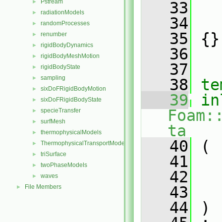
Pstream
►
   33
radiationModels
►
   34
randomProcesses
►
   35
 {}
renumber
►
rigidBodyDynamics
►
   36
rigidBodyMeshMotion
►
   37
rigidBodyState
►
sampling
►
   38
te
sixDoFRigidBodyMotion
►
   39
in
sixDoFRigidBodyState
►
Foam:
specieTransfer
►
surfMesh
►
ta
thermophysicalModels
►
   40
 (
ThermophysicalTransportModels
►
triSurface
►
   41
twoPhaseModels
►
   42
waves
►
File Members
   43
►
   44
 )