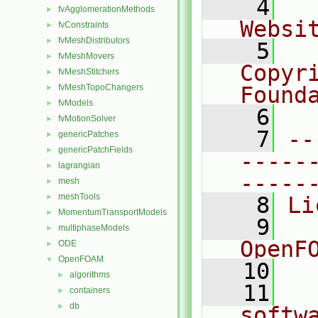
    4
  
fvAgglomerationMethods
►
Websi
fvConstraints
►
fvMeshDistributors
►
    5
  
fvMeshMovers
►
Copyri
fvMeshStitchers
►
fvMeshTopoChangers
Found
►
fvModels
►
    6
  
fvMotionSolver
►
    7
--
genericPatches
►
genericPatchFields
►
-----
lagrangian
►
-----
mesh
►
meshTools
►
    8
Li
MomentumTransportModels
►
    9
  
multiphaseModels
►
OpenF
ODE
►
OpenFOAM
▼
   10
algorithms
►
   11
  
containers
►
db
►
softw