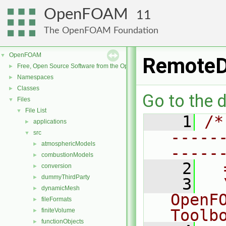
OpenFOAM
11
The OpenFOAM Foundation
OpenFOAM
▼
RemoteD
Free, Open Source Software from the OpenFOAM Foundation
►
Namespaces
►
Classes
►
Go to the d
Files
▼
File List
▼
    1
/*
applications
►
-----
src
▼
atmosphericModels
►
-----
combustionModels
►
    2
  
conversion
►
dummyThirdParty
►
    3
  
dynamicMesh
►
OpenF
fileFormats
►
Toolb
finiteVolume
►
functionObjects
►