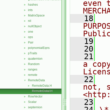
even 
hashes
►
MERCH
ints
►
MatrixSpace
►
   18
  
nil
►
PURPO
nullObject
►
Publi
one
►
ops
►
   19
  
Pair
►
   20
polynomialEqns
►
pTraits
►
   21
  
quaternion
►
a cop
Random
►
Licen
ranges
►
remote
►
   22
  
RemoteData
▼
not, s
RemoteData.H
►
RemoteDataI.H
<http
RowVector
►
   23
Scalar
►
   24
\*
septernion
►