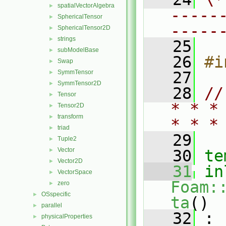
spatialVectorAlgebra
►
-----
SphericalTensor
►
-----
SphericalTensor2D
►
strings
►
   25
subModelBase
►
   26
#i
Swap
►
SymmTensor
   27
►
SymmTensor2D
►
   28
//
Tensor
►
* * *
Tensor2D
►
transform
►
* * *
triad
►
   29
Tuple2
►
Vector
►
   30
te
Vector2D
►
   31
in
VectorSpace
►
Foam:
zero
►
OSspecific
►
ta
()
parallel
►
   32
 :
physicalProperties
►