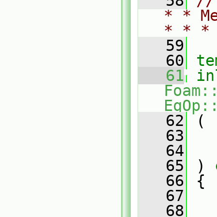
   58
//
* * M
* * *
   59
   60
te
   61
in
Foam:
EqOp:
   62
 (
   63
   64
   65
 ) 
   66
 {
   67
   68
   