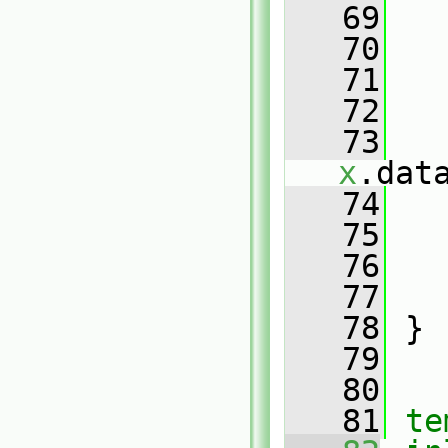
   69
   70
   
   71
   72
   
   73
x
.dat
   74
   
   75
   76
   
   77
   
   78
 }
   79
   80
   81
te