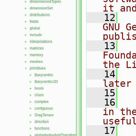
dimensionedTypes
►
it an
dimensionSet
►
   12
  
distributions
►
fields
►
GNU G
global
►
publi
include
►
interpolations
►
   13
  
matrices
►
Found
memory
►
the L
meshes
►
primitives
▼
   14
  
Barycentric
►
later
Barycentric2D
►
bools
►
   15
chars
►
   16
  
complex
►
contiguous
in the
►
DiagTensor
►
usefu
direction
►
   17
  
functions
►
globalIndexAndTransform
►