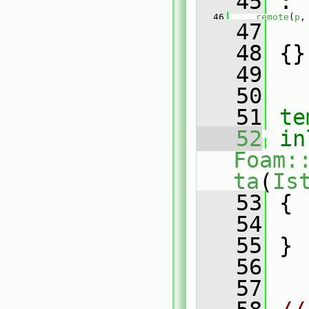
   45
 :
   46
remote
(
p
,
   47
   48
 {}
   49
   50
   51
te
   52
in
Foam:
ta
(
Is
   53
 {
   54
   
   55
 }
   56
   57