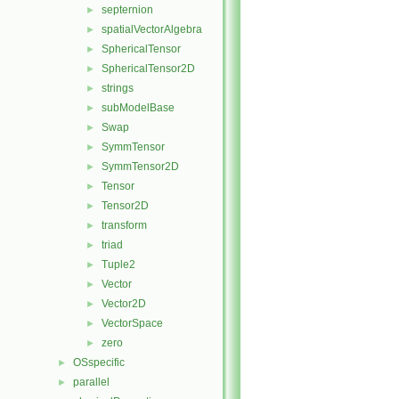
septernion
►
spatialVectorAlgebra
►
SphericalTensor
►
SphericalTensor2D
►
strings
►
subModelBase
►
Swap
►
SymmTensor
►
SymmTensor2D
►
Tensor
►
Tensor2D
►
transform
►
triad
►
Tuple2
►
Vector
►
Vector2D
►
VectorSpace
►
zero
►
OSspecific
►
parallel
►