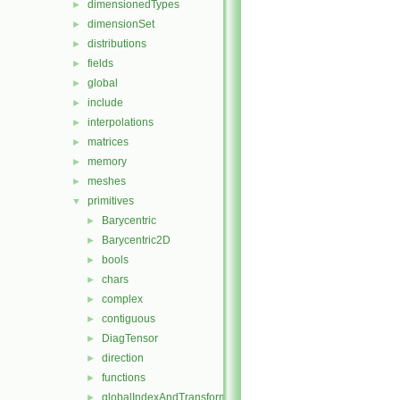
dimensionedTypes
►
dimensionSet
►
distributions
►
fields
►
global
►
include
►
interpolations
►
matrices
►
memory
►
meshes
►
primitives
▼
Barycentric
►
Barycentric2D
►
bools
►
chars
►
complex
►
contiguous
►
DiagTensor
►
direction
►
functions
►
globalIndexAndTransform
►