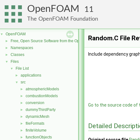
OpenFOAM
11
The OpenFOAM Foundation
OpenFOAM
▼
Random.C File Re
Free, Open Source Software from the OpenFOAM Foundation
►
Namespaces
►
Include dependency graph
Classes
►
Files
▼
File List
▼
applications
►
src
▼
atmosphericModels
►
combustionModels
►
conversion
►
Go to the source code of th
dummyThirdParty
►
dynamicMesh
►
fileFormats
►
Detailed Descript
finiteVolume
►
functionObjects
►
Original source file
Rand