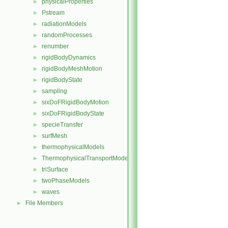
physicalProperties
►
Pstream
►
radiationModels
►
randomProcesses
►
renumber
►
rigidBodyDynamics
►
rigidBodyMeshMotion
►
rigidBodyState
►
sampling
►
sixDoFRigidBodyMotion
►
sixDoFRigidBodyState
►
specieTransfer
►
surfMesh
►
thermophysicalModels
►
ThermophysicalTransportModels
►
triSurface
►
twoPhaseModels
►
waves
►
File Members
►