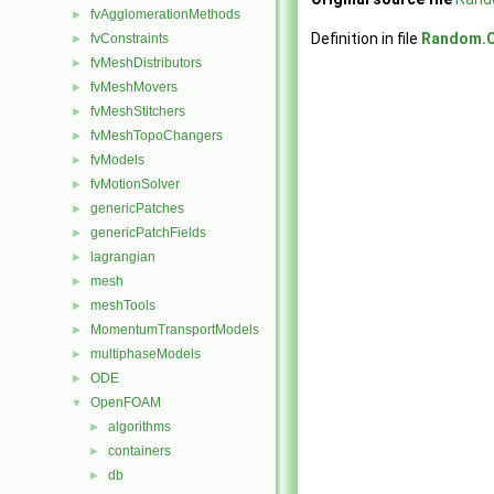
fvAgglomerationMethods
►
Definition in file
Random.
fvConstraints
►
fvMeshDistributors
►
fvMeshMovers
►
fvMeshStitchers
►
fvMeshTopoChangers
►
fvModels
►
fvMotionSolver
►
genericPatches
►
genericPatchFields
►
lagrangian
►
mesh
►
meshTools
►
MomentumTransportModels
►
multiphaseModels
►
ODE
►
OpenFOAM
▼
algorithms
►
containers
►
db
►