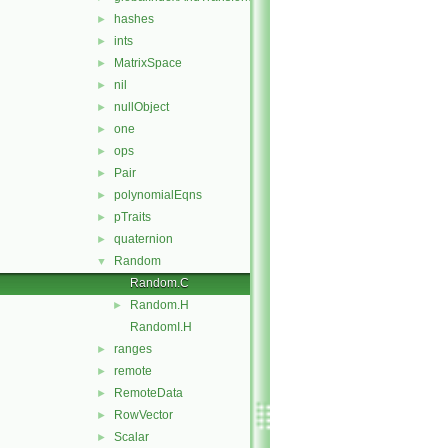
hashes
►
ints
►
MatrixSpace
►
nil
►
nullObject
►
one
►
ops
►
Pair
►
polynomialEqns
►
pTraits
►
quaternion
►
Random
▼
Random.C
Random.H
►
RandomI.H
ranges
►
remote
►
RemoteData
►
RowVector
►
Scalar
►