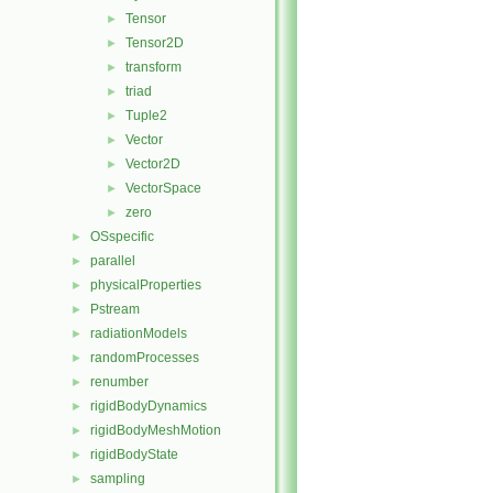
Tensor
►
Tensor2D
►
transform
►
triad
►
Tuple2
►
Vector
►
Vector2D
►
VectorSpace
►
zero
►
OSspecific
►
parallel
►
physicalProperties
►
Pstream
►
radiationModels
►
randomProcesses
►
renumber
►
rigidBodyDynamics
►
rigidBodyMeshMotion
►
rigidBodyState
►
sampling
►