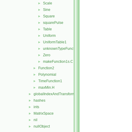
Scale
►
Sine
►
Square
►
squarePulse
►
Table
►
Uniform
►
UniformTable1
►
unknownTypeFunction1
►
Zero
►
makeFunction1s.C
►
Function2
►
Polynomial
►
TimeFunction1
►
maxMin.H
►
globalIndexAndTransform
►
hashes
►
ints
►
MatrixSpace
►
nil
►
nullObject
►