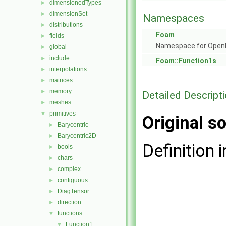
dimensionedTypes
►
dimensionSet
►
Namespaces
distributions
►
Foam
fields
►
Namespace for Ope
global
►
include
►
Foam::Function1s
interpolations
►
matrices
►
memory
►
Detailed Descript
meshes
►
primitives
▼
Original so
Barycentric
►
Barycentric2D
►
Definition i
bools
►
chars
►
complex
►
contiguous
►
DiagTensor
►
direction
►
functions
▼
Function1
▼