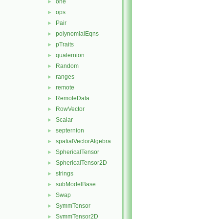
one
►
ops
►
Pair
►
polynomialEqns
►
pTraits
►
quaternion
►
Random
►
ranges
►
remote
►
RemoteData
►
RowVector
►
Scalar
►
septernion
►
spatialVectorAlgebra
►
SphericalTensor
►
SphericalTensor2D
►
strings
►
subModelBase
►
Swap
►
SymmTensor
►
SymmTensor2D
►