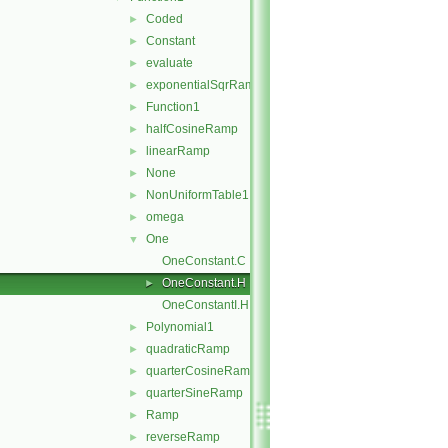
Coded
►
Constant
►
evaluate
►
exponentialSqrRamp
►
Function1
►
halfCosineRamp
►
linearRamp
►
None
►
NonUniformTable1
►
omega
►
One
▼
OneConstant.C
OneConstant.H
►
OneConstantI.H
Polynomial1
►
quadraticRamp
►
quarterCosineRamp
►
quarterSineRamp
►
Ramp
►
reverseRamp
►