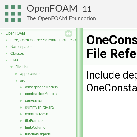
OpenFOAM
11
The OpenFOAM Foundation
OpenFOAM
▼
OneCons
Free, Open Source Software from the OpenFOAM Foundation
►
Namespaces
►
File Ref
Classes
►
Files
▼
File List
▼
Include de
applications
►
src
▼
OneConsta
atmosphericModels
►
combustionModels
►
conversion
►
dummyThirdParty
►
dynamicMesh
►
fileFormats
►
finiteVolume
►
functionObjects
►