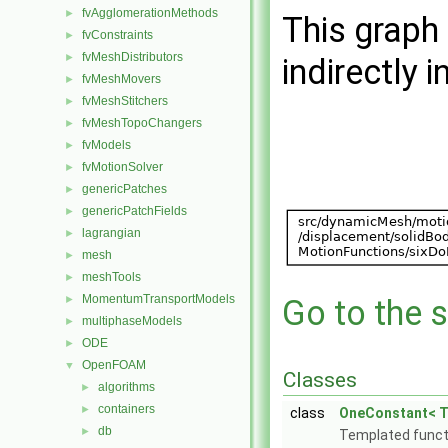
fvAgglomerationMethods
►
This graph 
fvConstraints
►
fvMeshDistributors
►
indirectly i
fvMeshMovers
►
fvMeshStitchers
►
fvMeshTopoChangers
►
fvModels
►
fvMotionSolver
►
genericPatches
►
genericPatchFields
►
lagrangian
►
mesh
►
meshTools
►
MomentumTransportModels
►
Go to the s
multiphaseModels
►
ODE
►
OpenFOAM
▼
Classes
algorithms
►
containers
►
class
OneConstant< T
db
►
Templated functi