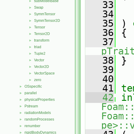
subModelBase
►
   33
Swap
►
   34
SymmTensor
►
   35
 )
 
SymmTensor2D
►
Tensor
►
   36
{
Tensor2D
►
   37
transform
►
triad
►
pTrai
Tuple2
►
   38
 }
Vector
►
   39
Vector2D
►
VectorSpace
►
   40
zero
►
   41
te
OSspecific
►
parallel
►
   42
in
physicalProperties
►
Foam:
Pstream
►
radiationModels
Foam:
►
randomProcesses
►
pe>::
renumber
►
rigidBodyDynamics
►