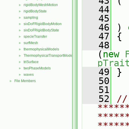
   43
 (
rigidBodyMeshMotion
►
   44
rigidBodyState
►
   45
sampling
►
sixDoFRigidBodyMotion
►
   46
 )
 
sixDoFRigidBodyState
►
   47
{
specieTransfer
►
   48
surfMesh
►
thermophysicalModels
►
(
new
ThermophysicalTransportModels
►
pTrai
triSurface
►
twoPhaseModels
►
   49
 }
waves
►
   50
File Members
►
   51
   52
// 
*****
*****
*****