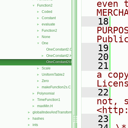
even 
Function2
▼
MERCH
Coded
►
Constant
►
   18
  
evaluate
►
PURPO
Function2
►
Publi
None
►
One
▼
   19
  
OneConstant2.C
   20
OneConstant2.H
►
OneConstant2I.H
   21
  
Scale
►
a cop
UniformTable2
►
Licen
Zero
►
makeFunction2s.C
►
   22
  
Polynomial
►
not, s
TimeFunction1
►
maxMin.H
►
<http
globalIndexAndTransform
►
   23
hashes
►
   24
\*
ints
►