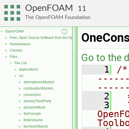
OpenFOAM
11
The OpenFOAM Foundation
OpenFOAM
▼
OneCons
Free, Open Source Software from the OpenFOAM Foundation
►
Namespaces
►
Classes
►
Go to the d
Files
▼
File List
▼
    1
/*
applications
►
-----
src
▼
atmosphericModels
►
-----
combustionModels
►
    2
  
conversion
►
dummyThirdParty
►
    3
  
dynamicMesh
►
OpenF
fileFormats
►
Toolb
finiteVolume
►
functionObjects
►