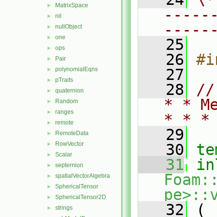
MatrixSpace
►
-----
nil
►
-----
nullObject
►
one
►
   25
ops
►
   26
#i
Pair
►
polynomialEqns
   27
►
pTraits
►
   28
//
quaternion
►
* * M
Random
►
ranges
►
* * *
remote
►
   29
RemoteData
►
RowVector
►
   30
te
Scalar
►
   31
in
septernion
►
Foam:
spatialVectorAlgebra
►
SphericalTensor
►
pe>::
SphericalTensor2D
►
   32
 (
strings
►