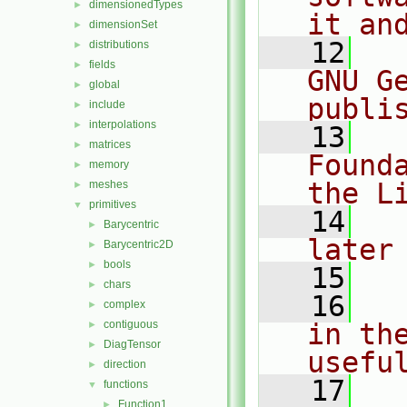
dimensionedTypes
►
it an
dimensionSet
►
   12
  
distributions
►
fields
►
GNU G
global
►
publi
include
►
interpolations
►
   13
  
matrices
►
Found
memory
►
the L
meshes
►
primitives
▼
   14
  
Barycentric
►
later
Barycentric2D
►
bools
►
   15
chars
►
   16
  
complex
►
contiguous
in the
►
DiagTensor
►
usefu
direction
►
   17
  
functions
▼
Function1
►