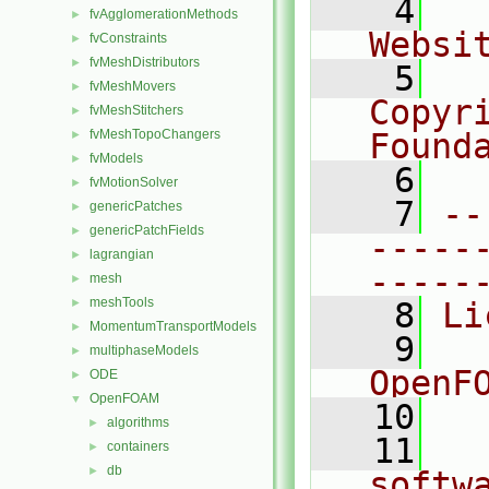
    4
  
fvAgglomerationMethods
►
Websi
fvConstraints
►
fvMeshDistributors
►
    5
  
fvMeshMovers
►
Copyri
fvMeshStitchers
►
fvMeshTopoChangers
Found
►
fvModels
►
    6
  
fvMotionSolver
►
    7
--
genericPatches
►
genericPatchFields
►
-----
lagrangian
►
-----
mesh
►
meshTools
►
    8
Li
MomentumTransportModels
►
    9
  
multiphaseModels
►
OpenF
ODE
►
OpenFOAM
▼
   10
algorithms
►
   11
  
containers
►
db
►
softw