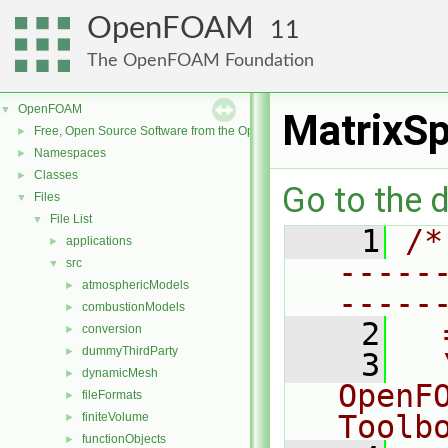
OpenFOAM
11
The OpenFOAM Foundation
OpenFOAM
▼
MatrixSp
Free, Open Source Software from the OpenFOAM Foundation
►
Namespaces
►
Classes
►
Go to the d
Files
▼
File List
▼
    1
/*
applications
►
-----
src
▼
atmosphericModels
►
-----
combustionModels
►
    2
  
conversion
►
dummyThirdParty
►
    3
  
dynamicMesh
►
OpenF
fileFormats
►
Toolb
finiteVolume
►
functionObjects
►