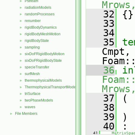
Pstream
►
Mrows
radiationModels
►
   32
 {}
randomProcesses
►
   33
renumber
►
rigidBodyDynamics
►
   34
rigidBodyMeshMotion
►
   35
te
rigidBodyState
►
sampling
►
Cmpt,
sixDoFRigidBodyMotion
►
Foam:
sixDoFRigidBodyState
►
   36
in
specieTransfer
►
surfMesh
►
Foam:
thermophysicalModels
►
Mrows
ThermophysicalTransportModels
►
triSurface
►
   37
 (
twoPhaseModels
►
   38
waves
►
File Members
   39
 )
►
   40
 :
   41
MatrixSpa