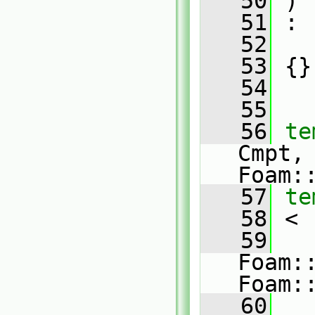
   50
 )
   51
 :
   52
   53
 {}
   54
   55
   56
te
Cmpt,
Foam:
   57
te
   58
 <
   59
Foam::
Foam:
   60