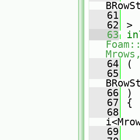
BRowS
   61
   62
 >
   63
in
Foam:
Mrows
   64
 (
   65
BRowS
   66
 )
   67
 {
   68
i<Mro
   69
   