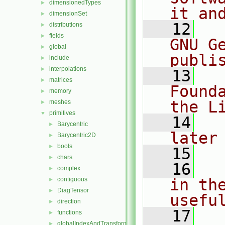
dimensionedTypes
►
it an
dimensionSet
►
   12
  
distributions
►
fields
►
GNU G
global
►
publi
include
►
interpolations
►
   13
  
matrices
►
Found
memory
►
the L
meshes
►
primitives
▼
   14
  
Barycentric
►
later
Barycentric2D
►
bools
►
   15
chars
►
   16
  
complex
►
contiguous
in the
►
DiagTensor
►
usefu
direction
►
   17
  
functions
►
globalIndexAndTransform
►