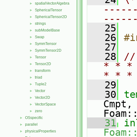
spatialVectorAlgebra
►
-----
SphericalTensor
►
-----
SphericalTensor2D
►
strings
►
   25
subModelBase
►
   26
#i
Swap
►
SymmTensor
   27
►
SymmTensor2D
►
   28
//
Tensor
►
* * *
Tensor2D
►
transform
►
* * *
triad
►
   29
Tuple2
►
Vector
►
   30
te
Vector2D
►
Cmpt,
VectorSpace
►
Foam:
zero
►
OSspecific
►
   31
in
parallel
►
Foam:
physicalProperties
►