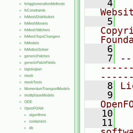
    4
  
fvAgglomerationMethods
►
Websi
fvConstraints
►
fvMeshDistributors
►
    5
  
fvMeshMovers
►
Copyr
fvMeshStitchers
►
fvMeshTopoChangers
Found
►
fvModels
►
    6
  
fvMotionSolver
►
    7
--
genericPatches
►
genericPatchFields
►
-----
lagrangian
►
-----
mesh
►
meshTools
►
    8
Li
MomentumTransportModels
►
    9
  
multiphaseModels
►
OpenF
ODE
►
OpenFOAM
▼
   10
algorithms
►
   11
  
containers
►
db
►
softw