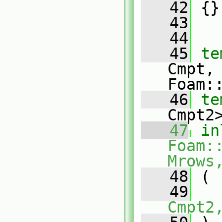
   42
 {}
   43
   44
   45
te
Cmpt,
Foam:
   46
te
Cmpt2
   47
in
Foam:
Mrows
   48
 (
   49
Cmpt2