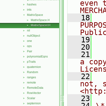
even 
hashes
►
MERCH
ints
►
MatrixSpace
▼
   18
  
MatrixSpace.H
►
PURPO
MatrixSpaceI.H
►
Publi
nil
►
nullObject
►
   19
  
one
►
   20
ops
►
Pair
►
   21
  
polynomialEqns
►
a cop
pTraits
►
Licen
quaternion
►
Random
►
   22
  
ranges
►
not, s
remote
►
RemoteData
►
<http
RowVector
►
   23
Scalar
►
   24
\*
septernion
►