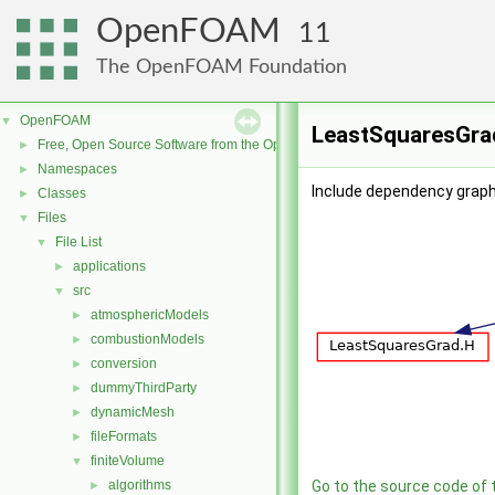
OpenFOAM
11
The OpenFOAM Foundation
OpenFOAM
▼
LeastSquaresGrad
Free, Open Source Software from the OpenFOAM Foundation
►
Namespaces
►
Include dependency graph
Classes
►
Files
▼
File List
▼
applications
►
src
▼
atmosphericModels
►
combustionModels
►
conversion
►
dummyThirdParty
►
dynamicMesh
►
fileFormats
►
finiteVolume
▼
algorithms
Go to the source code of th
►