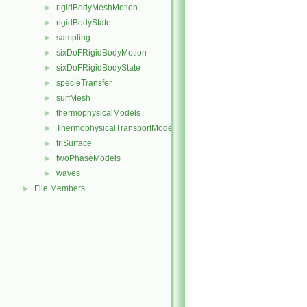
rigidBodyMeshMotion
►
rigidBodyState
►
sampling
►
sixDoFRigidBodyMotion
►
sixDoFRigidBodyState
►
specieTransfer
►
surfMesh
►
thermophysicalModels
►
ThermophysicalTransportModels
►
triSurface
►
twoPhaseModels
►
waves
►
File Members
►