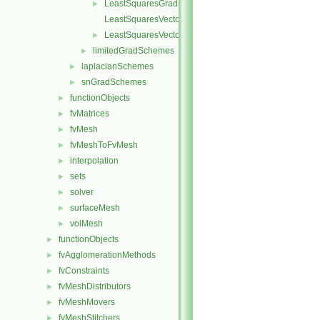
LeastSquaresGrads.C
►
LeastSquaresVectors.C
LeastSquaresVectors.H
►
limitedGradSchemes
►
laplacianSchemes
►
snGradSchemes
►
functionObjects
►
fvMatrices
►
fvMesh
►
fvMeshToFvMesh
►
interpolation
►
sets
►
solver
►
surfaceMesh
►
volMesh
►
functionObjects
►
fvAgglomerationMethods
►
fvConstraints
►
fvMeshDistributors
►
fvMeshMovers
►
fvMeshStitchers
►