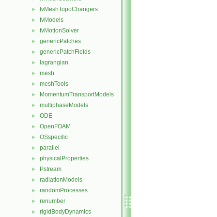
fvMeshTopoChangers
►
fvModels
►
fvMotionSolver
►
genericPatches
►
genericPatchFields
►
lagrangian
►
mesh
►
meshTools
►
MomentumTransportModels
►
multiphaseModels
►
ODE
►
OpenFOAM
►
OSspecific
►
parallel
►
physicalProperties
►
Pstream
►
radiationModels
►
randomProcesses
►
renumber
►
rigidBodyDynamics
►