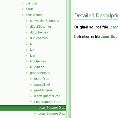
cfdTools
►
fields
►
Detailed Descript
finiteVolume
▼
convectionSchemes
►
d2dt2Schemes
►
Original source file
Leas
ddtSchemes
►
Definition in file
LeastSqu
divSchemes
►
fv
►
fvc
►
fvm
►
fvSchemes
►
fvSolution
►
gradSchemes
▼
fourthGrad
►
gaussGrad
►
gradScheme
►
leastSquaresGrad
►
LeastSquaresGrad
▼
LeastSquaresGrad.C
LeastSquaresGrad.H
►