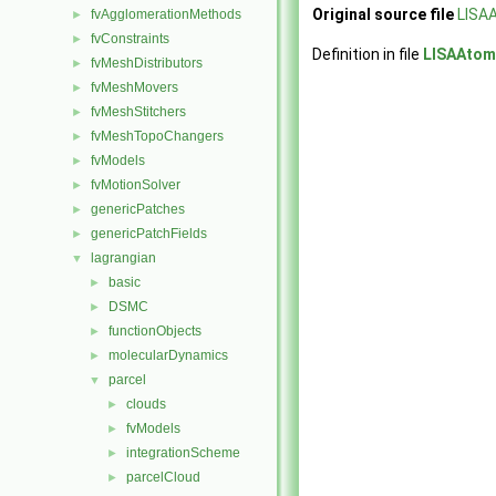
Original source file
LISA
fvAgglomerationMethods
►
fvConstraints
►
Definition in file
LISAAtom
fvMeshDistributors
►
fvMeshMovers
►
fvMeshStitchers
►
fvMeshTopoChangers
►
fvModels
►
fvMotionSolver
►
genericPatches
►
genericPatchFields
►
lagrangian
▼
basic
►
DSMC
►
functionObjects
►
molecularDynamics
►
parcel
▼
clouds
►
fvModels
►
integrationScheme
►
parcelCloud
►