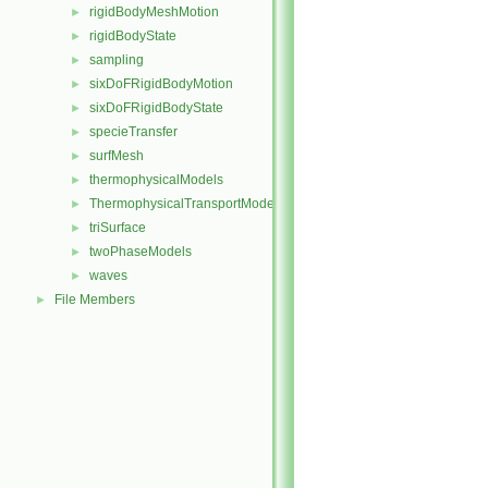
rigidBodyMeshMotion
►
rigidBodyState
►
sampling
►
sixDoFRigidBodyMotion
►
sixDoFRigidBodyState
►
specieTransfer
►
surfMesh
►
thermophysicalModels
►
ThermophysicalTransportModels
►
triSurface
►
twoPhaseModels
►
waves
►
File Members
►