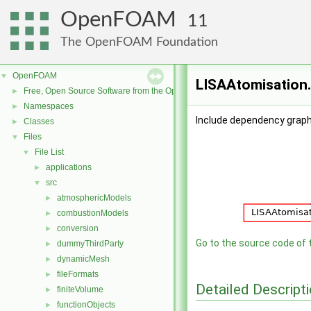
OpenFOAM
11
The OpenFOAM Foundation
OpenFOAM
▼
LISAAtomisation.
Free, Open Source Software from the OpenFOAM Foundation
►
Namespaces
►
Include dependency graph
Classes
►
Files
▼
File List
▼
applications
►
src
▼
atmosphericModels
►
combustionModels
►
conversion
►
Go to the source code of th
dummyThirdParty
►
dynamicMesh
►
fileFormats
►
Detailed Descript
finiteVolume
►
functionObjects
►