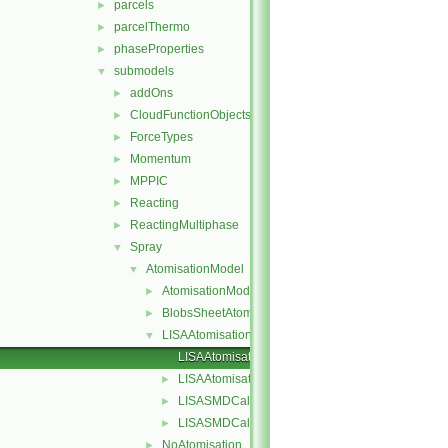
parcels
►
parcelThermo
►
phaseProperties
►
submodels
▼
addOns
►
CloudFunctionObjects
►
ForceTypes
►
Momentum
►
MPPIC
►
Reacting
►
ReactingMultiphase
►
Spray
▼
AtomisationModel
▼
AtomisationModel
►
BlobsSheetAtomisation
►
LISAAtomisation
▼
LISAAtomisation.C
LISAAtomisation.H
►
LISASMDCalcMethod1.H
►
LISASMDCalcMethod2.H
►
NoAtomisation
►