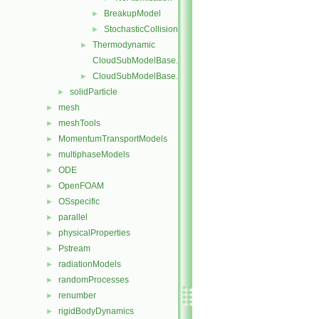
BreakupModel
►
StochasticCollision
►
Thermodynamic
►
CloudSubModelBase.C
CloudSubModelBase.H
►
solidParticle
►
mesh
►
meshTools
►
MomentumTransportModels
►
multiphaseModels
►
ODE
►
OpenFOAM
►
OSspecific
►
parallel
►
physicalProperties
►
Pstream
►
radiationModels
►
randomProcesses
►
renumber
►
rigidBodyDynamics
►