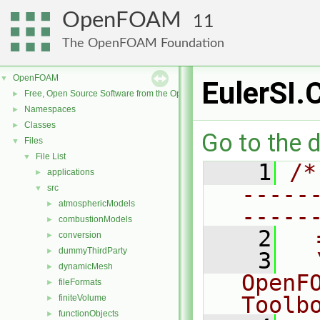
OpenFOAM
11
The OpenFOAM Foundation
OpenFOAM
▼
EulerSI.
Free, Open Source Software from the OpenFOAM Foundation
►
Namespaces
►
Classes
►
Go to the d
Files
▼
File List
▼
    1
/*
applications
►
-----
src
▼
atmosphericModels
►
-----
combustionModels
►
    2
  
conversion
►
dummyThirdParty
►
    3
  
dynamicMesh
►
OpenF
fileFormats
►
Toolb
finiteVolume
►
functionObjects
►