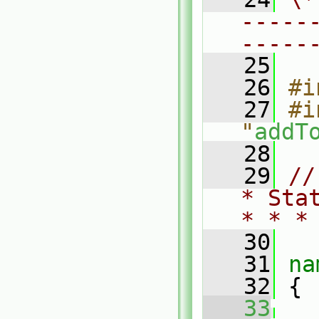
-----
-----
   25
   26
#i
   27
#i
"
addT
   28
   29
//
* Sta
* * *
   30
   31
na
   32
 {
   33