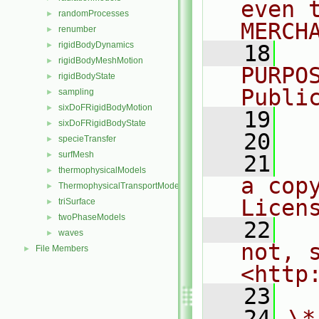
even 
randomProcesses
►
MERCH
renumber
►
rigidBodyDynamics
►
   18
  
rigidBodyMeshMotion
►
PURPO
rigidBodyState
►
Publi
sampling
►
sixDoFRigidBodyMotion
►
   19
  
sixDoFRigidBodyState
►
   20
specieTransfer
►
surfMesh
►
   21
  
thermophysicalModels
►
a cop
ThermophysicalTransportModels
►
Licen
triSurface
►
twoPhaseModels
►
   22
  
waves
►
not, s
File Members
►
<http
   23
   24
\*