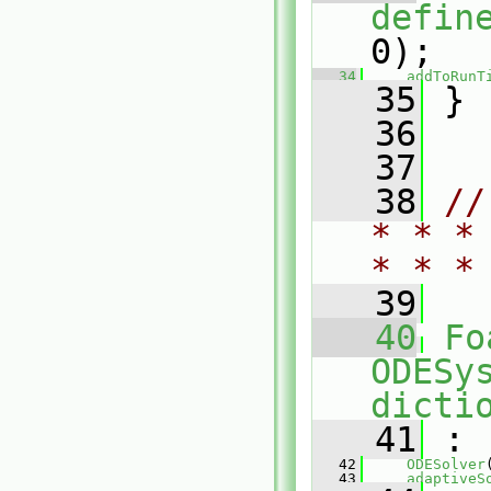
defin
0);
   34
addToRunT
   35
 }
   36
   37
   38
//
* * *
* * *
   39
   40
Fo
ODESy
dicti
   41
 :
   42
ODESolver
   43
adaptiveS