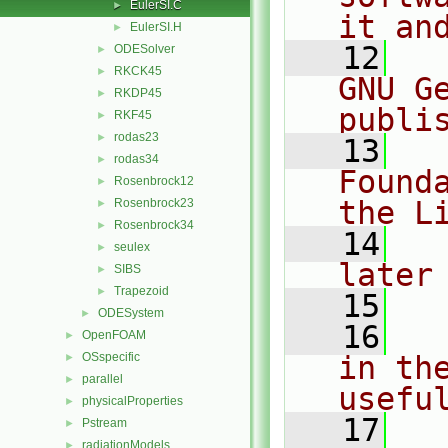
EulerSI.C
►
it an
EulerSI.H
►
   12
  
ODESolver
►
RKCK45
►
GNU G
RKDP45
►
publi
RKF45
►
rodas23
►
   13
  
rodas34
►
Found
Rosenbrock12
►
the L
Rosenbrock23
►
Rosenbrock34
►
   14
  
seulex
►
later
SIBS
►
Trapezoid
►
   15
ODESystem
►
   16
  
OpenFOAM
►
OSspecific
in the
►
parallel
►
usefu
physicalProperties
►
   17
  
Pstream
►
radiationModels
►