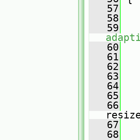
   57
   58
   
   59
adapt
   60
   61
   
   62
   
   63
   
   64
   
   65
   
   66
resiz
   67
   68