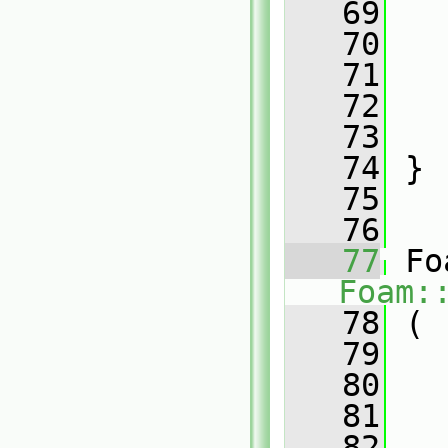
   69
   
   70
   71
   
   72
   73
   
   74
 }
   75
   76
   77
Foam:
   78
 (
   79
   80
   81
   82