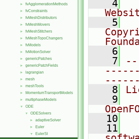
    4
  
fvAgglomerationMethods
►
Websi
fvConstraints
►
fvMeshDistributors
►
    5
  
fvMeshMovers
►
Copyr
fvMeshStitchers
►
fvMeshTopoChangers
Found
►
fvModels
►
    6
  
fvMotionSolver
►
    7
--
genericPatches
►
genericPatchFields
►
-----
lagrangian
►
-----
mesh
►
meshTools
►
    8
Li
MomentumTransportModels
►
    9
  
multiphaseModels
►
OpenF
ODE
▼
ODESolvers
▼
   10
adaptiveSolver
►
   11
  
Euler
►
EulerSI
▼
softw