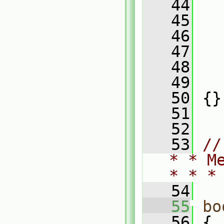
   44
   
   45
   
   46
   
   47
   
   48
   
   49
   
   50
 {}
   51
   52
   53
//
* * M
* * *
   54
   55
bo
   56
 {