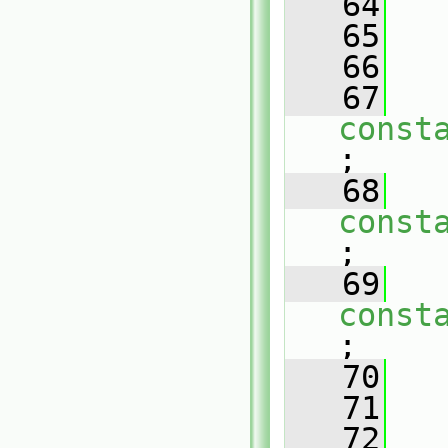
   64
   65
   66
   
   67
const
;
   68
const
;
   69
const
;
   70
   
   71
   72
   