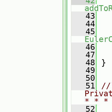
   42
addTo
   43
   
   44
   45
Euler
   46
   47
   
   48
 }
   49
   50
   51
//
Priva
* * *
   52