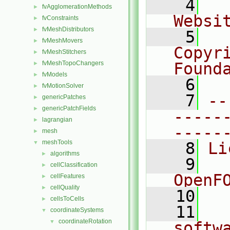
    4
  
fvAgglomerationMethods
►
Websi
fvConstraints
►
fvMeshDistributors
►
    5
  
fvMeshMovers
►
Copyr
fvMeshStitchers
►
fvMeshTopoChangers
Found
►
fvModels
►
    6
  
fvMotionSolver
►
    7
--
genericPatches
►
genericPatchFields
►
-----
lagrangian
►
-----
mesh
►
meshTools
▼
    8
Li
algorithms
►
    9
  
cellClassification
►
OpenF
cellFeatures
►
cellQuality
►
   10
cellsToCells
►
   11
  
coordinateSystems
▼
coordinateRotation
▼
softw