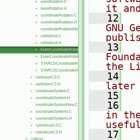
axesRotation.C
►
it an
axesRotation.H
►
   12
  
coordinateRotation.C
►
coordinateRotation.H
►
GNU G
coordinateRotationNew.C
publi
cylindrical.C
►
cylindrical.H
►
   13
  
EulerCoordinateRotation.C
►
Found
EulerCoordinateRotation.H
►
the L
STARCDCoordinateRotation.C
►
STARCDCoordinateRotation.H
►
   14
  
cartesianCS.C
►
later
cartesianCS.H
►
coordinateSystem.C
►
   15
coordinateSystem.H
►
   16
  
coordinateSystemNew.C
coordinateSystems.C
in the
►
coordinateSystems.H
►
usefu
cylindricalCS.C
►
   17
  
cylindricalCS.H
►
cutPoly
►