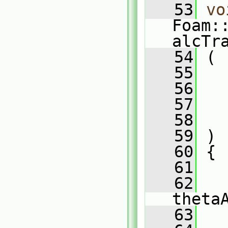
   53
vo
Foam:
alcTr
   54
 (
   55
   56
   57
   58
   59
 )
   60
 {
   61
   
   62
   
theta
   63
   