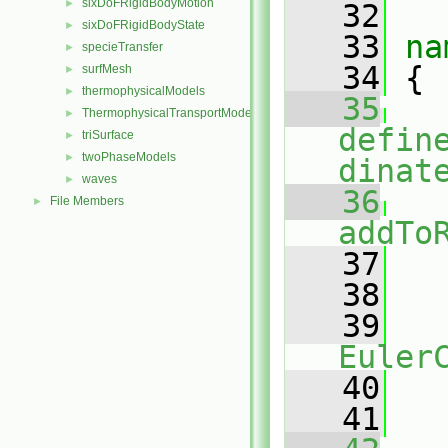
sixDoFRigidBodyMotion
►
   32
sixDoFRigidBodyState
►
   33
na
specieTransfer
►
   34
 {
surfMesh
►
thermophysicalModels
►
   35
ThermophysicalTransportModels
►
defin
triSurface
►
twoPhaseModels
►
dinat
waves
►
   36
File Members
►
addTo
   37
   
   38
   39
Euler
   40
   41
   