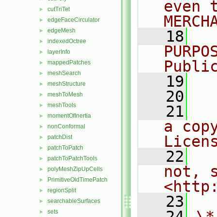
even 
cutTriTet
►
MERCH
edgeFaceCirculator
►
edgeMesh
►
   18
  
indexedOctree
►
PURPO
layerInfo
►
Publi
mappedPatches
►
meshSearch
►
   19
  
meshStructure
►
   20
meshToMesh
►
meshTools
►
   21
  
momentOfInertia
►
a cop
nonConformal
►
Licen
patchDist
►
patchToPatch
►
   22
  
patchToPatchTools
►
not, s
polyMeshZipUpCells
►
PrimitiveOldTimePatch
►
<http
regionSplit
►
   23
searchableSurfaces
►
   24
\*
sets
►