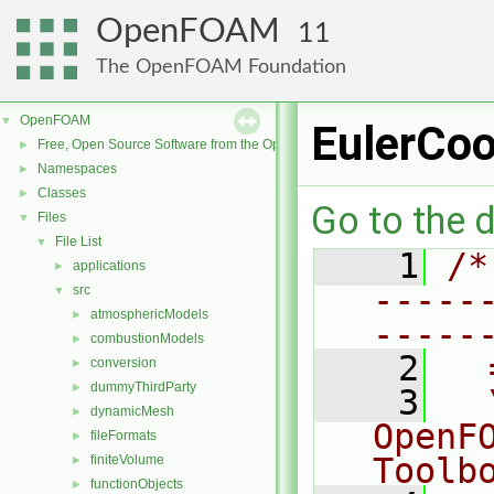
OpenFOAM
11
The OpenFOAM Foundation
OpenFOAM
▼
EulerCoo
Free, Open Source Software from the OpenFOAM Foundation
►
Namespaces
►
Classes
►
Go to the d
Files
▼
File List
▼
    1
/*
applications
►
-----
src
▼
atmosphericModels
►
-----
combustionModels
►
    2
  
conversion
►
dummyThirdParty
►
    3
  
dynamicMesh
►
OpenF
fileFormats
►
Toolb
finiteVolume
►
functionObjects
►