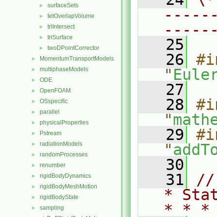
surfaceSets
►
-----
tetOverlapVolume
►
-----
triIntersect
►
triSurface
►
   25
twoDPointCorrector
►
   26
#i
MomentumTransportModels
►
multiphaseModels
"
Eule
►
ODE
►
   27
OpenFOAM
►
   28
#i
OSspecific
►
parallel
►
"
math
physicalProperties
►
   29
#i
Pstream
►
radiationModels
►
"
addT
randomProcesses
►
   30
renumber
►
   31
//
rigidBodyDynamics
►
rigidBodyMeshMotion
►
* Sta
rigidBodyState
►
* * *
sampling
►