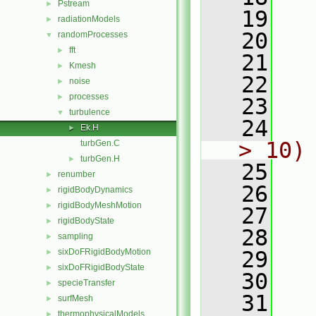
Pstream
►
   19
  
radiationModels
►
   20
randomProcesses
▼
fft
►
   21
  
Kmesh
►
   22
  
noise
►
processes
►
   23
  
turbulence
▼
   24
  
Ek.H
►
> 10)
turbGen.C
turbGen.H
►
   25
  
renumber
►
   26
  
rigidBodyDynamics
►
rigidBodyMeshMotion
►
   27
  
rigidBodyState
►
   28
  
sampling
►
sixDoFRigidBodyMotion
   29
  
►
sixDoFRigidBodyState
►
   30
specieTransfer
►
   31
surfMesh
►
thermophysicalModels
►