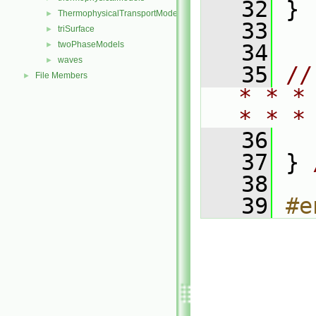
   32
 }
ThermophysicalTransportModels
►
   33
triSurface
►
twoPhaseModels
►
   34
waves
►
   35
//
File Members
►
* * *
* * *
   36
   37
 } 
   38
   39
#e