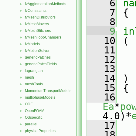
    6
na
fvAgglomerationMethods
►
    7
 {
fvConstraints
►
fvMeshDistributors
►
    8
fvMeshMovers
►
    9
in
fvMeshStitchers
►
fvMeshTopoChangers
   10
 (
►
fvModels
►
   11
fvMotionSolver
►
   12
genericPatches
►
genericPatchFields
►
   13
lagrangian
►
   14
 )
mesh
►
meshTools
►
   15
 {
MomentumTransportModels
►
   16
multiphaseModels
►
Ea
*
po
ODE
►
OpenFOAM
►
4.0)*
OSspecific
►
   17
parallel
►
physicalProperties
►
   18