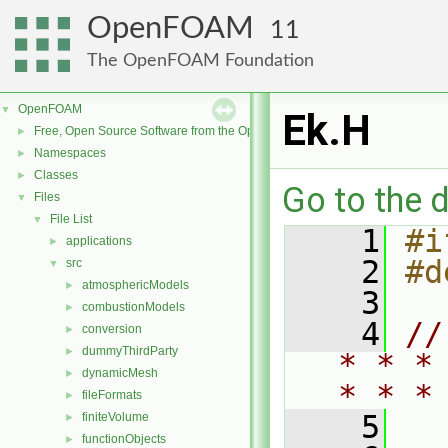
OpenFOAM
11
The OpenFOAM Foundation
OpenFOAM
▼
Ek.H
Free, Open Source Software from the OpenFOAM Foundation
►
Namespaces
►
Classes
►
Go to the d
Files
▼
File List
▼
    1
#i
applications
►
    2
#d
src
▼
atmosphericModels
►
    3
combustionModels
►
    4
//
conversion
►
dummyThirdParty
►
* * *
dynamicMesh
►
* * *
fileFormats
►
    5
finiteVolume
►
functionObjects
►