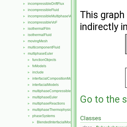
incompressibleDriftFlux
►
incompressibleFluid
►
This graph 
incompressibleMultiphaseVoF
►
incompressibleVoF
►
indirectly i
isothermalFilm
►
isothermalFluid
►
movingMesh
►
multicomponentFluid
►
multiphaseEuler
▼
functionObjects
►
fvModels
►
include
►
interfacialCompositionModels
►
interfacialModels
►
multiphaseCompressibleMomentumTransportModels
►
Go to the s
multiphaseEuler
►
multiphaseReactions
►
multiphaseThermophysicalTransportModels
►
phaseSystems
▼
Classes
BlendedInterfacialModel
►