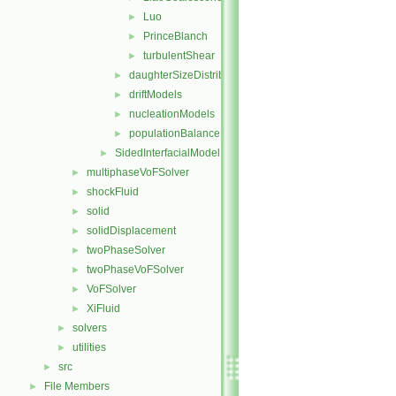
Luo
►
PrinceBlanch
►
turbulentShear
►
daughterSizeDistributionModels
►
driftModels
►
nucleationModels
►
populationBalanceModel
►
SidedInterfacialModel
►
multiphaseVoFSolver
►
shockFluid
►
solid
►
solidDisplacement
►
twoPhaseSolver
►
twoPhaseVoFSolver
►
VoFSolver
►
XiFluid
►
solvers
►
utilities
►
src
►
File Members
►