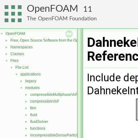
OpenFOAM
11
The OpenFOAM Foundation
OpenFOAM
▼
DahnekeI
Free, Open Source Software from the OpenFOAM Foundation
►
Namespaces
►
Referen
Classes
►
Files
▼
File List
▼
Include de
applications
▼
legacy
►
DahnekeInt
modules
▼
compressibleMultiphaseVoF
►
compressibleVoF
►
film
►
fluid
►
fluidSolver
►
functions
►
incompressibleDenseParticleFluid
►