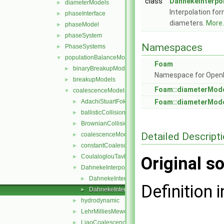
class
DahnekeInterpo
diameterModels
►
Interpolation for
phaseInterface
►
diameters.
More..
phaseModel
►
phaseSystem
►
Namespaces
PhaseSystems
►
populationBalanceModel
▼
Foam
binaryBreakupModels
►
Namespace for Ope
breakupModels
►
Foam::diameterMod
coalescenceModels
▼
AdachiStuartFokkink
Foam::diameterMode
►
ballisticCollisions
►
BrownianCollisions
►
Detailed Descript
coalescenceModel
►
constantCoalescence
►
CoulaloglouTavlarides
►
Original so
DahnekeInterpolation
▼
DahnekeInterpolation.C
►
Definition i
DahnekeInterpolation.H
►
hydrodynamic
►
LehrMilliesMewesCoalescence
►
LiaoCoalescence
►