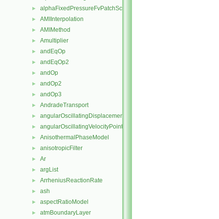
alphaFixedPressureFvPatchScalarField
►
AMIInterpolation
►
AMIMethod
►
Amultiplier
►
andEqOp
►
andEqOp2
►
andOp
►
andOp2
►
andOp3
►
AndradeTransport
►
angularOscillatingDisplacementPointPatchVectorField
►
angularOscillatingVelocityPointPatchVectorField
►
AnisothermalPhaseModel
►
anisotropicFilter
►
Ar
►
argList
►
ArrheniusReactionRate
►
ash
►
aspectRatioModel
►
atmBoundaryLayer
►