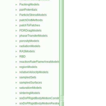
PackingModels
►
pairPotentials
►
ParticleStressModels
►
patchDistMethods
►
patchToPatches
►
PDRDragModels
►
phaseTransferModels
►
porosityModels
►
radiationModels
►
RASModels
►
RBD
►
reactionRateFlameAreaModels
►
regionModels
►
relativeVelocityModels
►
sampledSets
►
sampledSurfaces
►
saturationModels
►
sinteringModels
►
sixDoFRigidBodyMotionConstraints
►
sixDoFRigidBodyMotionRestraints
►