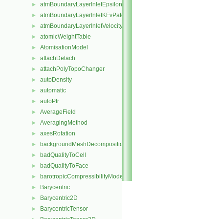
atmBoundaryLayerInletEpsilonFvPatchScalarField
►
atmBoundaryLayerInletKFvPatchScalarField
►
atmBoundaryLayerInletVelocityFvPatchVectorField
►
atomicWeightTable
►
AtomisationModel
►
attachDetach
►
attachPolyTopoChanger
►
autoDensity
►
automatic
►
autoPtr
►
AverageField
►
AveragingMethod
►
axesRotation
►
backgroundMeshDecomposition
►
badQualityToCell
►
badQualityToFace
►
barotropicCompressibilityModel
►
Barycentric
►
Barycentric2D
►
BarycentricTensor
►