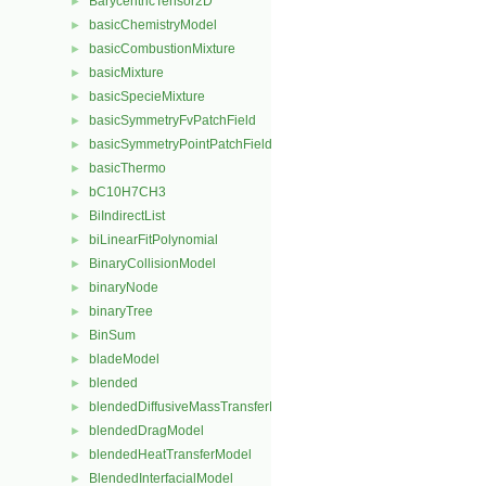
BarycentricTensor2D
►
basicChemistryModel
►
basicCombustionMixture
►
basicMixture
►
basicSpecieMixture
►
basicSymmetryFvPatchField
►
basicSymmetryPointPatchField
►
basicThermo
►
bC10H7CH3
►
BiIndirectList
►
biLinearFitPolynomial
►
BinaryCollisionModel
►
binaryNode
►
binaryTree
►
BinSum
►
bladeModel
►
blended
►
blendedDiffusiveMassTransferModel
►
blendedDragModel
►
blendedHeatTransferModel
►
BlendedInterfacialModel
►