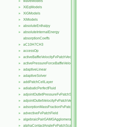
waveModels
►
XiEqModels
►
XiGModels
►
XiModels
►
absoluteEnthalpy
►
absoluteInternalEnergy
►
absorptionCoeffs
aC10H7CH3
►
accessOp
►
activeBaffleVelocityFvPatchVectorField
►
activePressureForceBaffleVelocityFvPatchVectorField
►
adaptiveLinear
►
adaptiveSolver
►
addPatchCellLayer
►
adiabaticPerfectFluid
►
adjointOutletPressureFvPatchScalarField
►
adjointOutletVelocityFvPatchVectorField
►
adsorptionMassFractionFvPatchScalarField
►
advectiveFvPatchField
►
algebraicPairGAMGAgglomeration
►
alphaContactAngleFvPatchScalarField
►