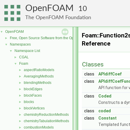
OpenFOAM
10
The OpenFOAM Foundation
OpenFOAM
▼
Foam::Function2
Free, Open Source Software from the OpenFOAM Foundation
►
Reference
Namespaces
▼
Namespace List
▼
CGAL
►
Classes
Foam
▼
aspectRatioModels
►
class
APIdiffCoef
AveragingMethods
►
class
APIdiffCoefFun
blendingMethods
►
API function for 
blockEdges
►
blockFaces
►
class
Coded
blocks
►
Constructs a dyn
blockVertices
►
class
coded
chemistryReductionMethods
►
class
Constant
chemistryTabulationMethods
►
Templated functi
combustionModels
►