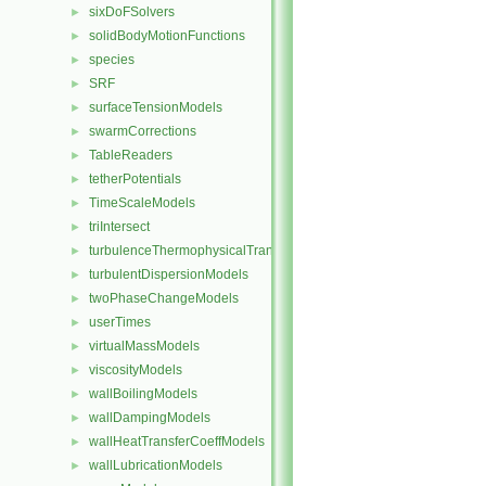
sixDoFSolvers
►
solidBodyMotionFunctions
►
species
►
SRF
►
surfaceTensionModels
►
swarmCorrections
►
TableReaders
►
tetherPotentials
►
TimeScaleModels
►
triIntersect
►
turbulenceThermophysicalTransportModels
►
turbulentDispersionModels
►
twoPhaseChangeModels
►
userTimes
►
virtualMassModels
►
viscosityModels
►
wallBoilingModels
►
wallDampingModels
►
wallHeatTransferCoeffModels
►
wallLubricationModels
►