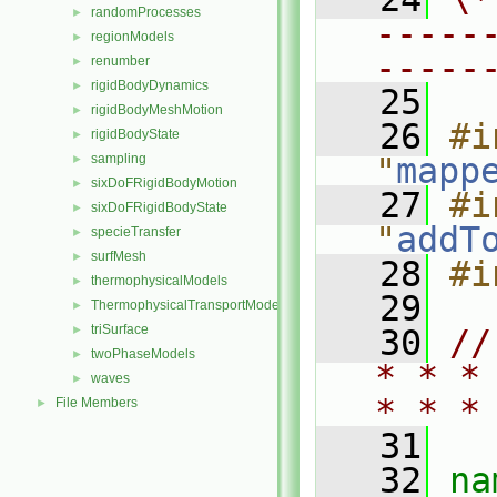
randomProcesses
►
-----
regionModels
►
-----
renumber
►
rigidBodyDynamics
►
   25
rigidBodyMeshMotion
►
   26
#i
rigidBodyState
►
sampling
"
mapp
►
sixDoFRigidBodyMotion
►
   27
#i
sixDoFRigidBodyState
►
"
addT
specieTransfer
►
surfMesh
►
   28
#i
thermophysicalModels
►
   29
ThermophysicalTransportModels
►
triSurface
►
   30
//
twoPhaseModels
►
* * *
waves
►
* * *
File Members
►
   31
   32
na