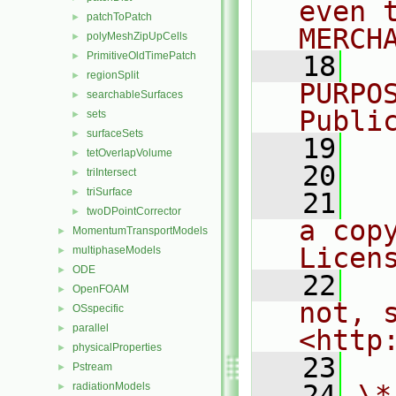
even 
patchToPatch
►
MERCH
polyMeshZipUpCells
►
PrimitiveOldTimePatch
►
   18
  
regionSplit
►
PURPO
searchableSurfaces
►
Publi
sets
►
surfaceSets
►
   19
  
tetOverlapVolume
►
   20
triIntersect
►
triSurface
►
   21
  
twoDPointCorrector
►
a cop
MomentumTransportModels
►
Licen
multiphaseModels
►
ODE
►
   22
  
OpenFOAM
►
not, s
OSspecific
►
parallel
►
<http
physicalProperties
►
   23
Pstream
►
   24
\*
radiationModels
►