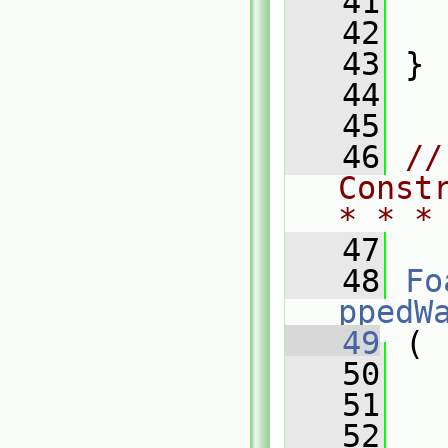
   41
   
   42
   
   43
 }
   44
   45
   46
//
Const
* * *
   47
   48
Fo
ppedW
   49
 (
   50
   51
   52