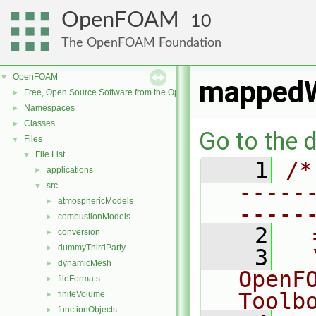
OpenFOAM
10
The OpenFOAM Foundation
OpenFOAM
▼
mappedW
Free, Open Source Software from the OpenFOAM Foundation
►
Namespaces
►
Classes
►
Go to the d
Files
▼
File List
▼
    1
/*
applications
►
-----
src
▼
atmosphericModels
►
-----
combustionModels
►
    2
  
conversion
►
dummyThirdParty
►
    3
  
dynamicMesh
►
OpenF
fileFormats
►
Toolb
finiteVolume
►
functionObjects
►