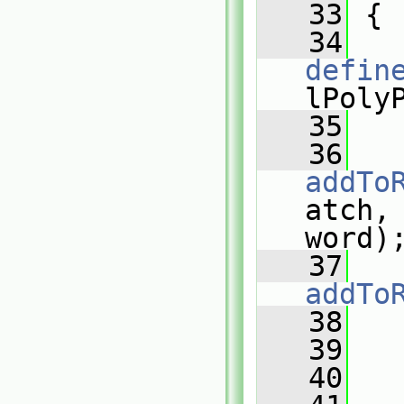
   33
 {
   34
defin
lPoly
   35
   36
addTo
atch, 
word)
   37
addTo
   38
   
   39
   
   40
   