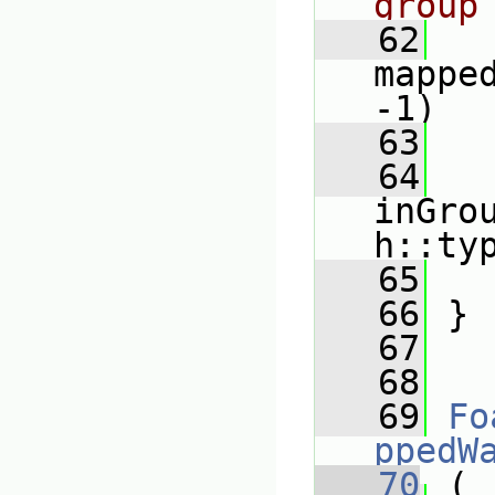
group
   62
mappe
-1)
   63
   
   64
inGro
h::ty
   65
   
   66
 }
   67
   68
   69
Fo
ppedW
   70
 (