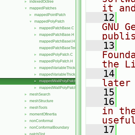
indexedOctree
►
it an
mappedPatches
▼
   12
  
mappedPointPatch
►
mappedPolyPatch
▼
GNU G
mappedPatchBase.C
►
publi
mappedPatchBase.H
►
mappedPatchBaseI.H
   13
  
mappedPatchBaseTemplates.C
Found
mappedPolyPatch.C
►
the L
mappedPolyPatch.H
►
mappedVariableThicknessWallPolyPatch.C
►
   14
  
mappedVariableThicknessWallPolyPatch.H
►
later
mappedWallPolyPatch.C
►
mappedWallPolyPatch.H
►
   15
meshSearch
►
   16
  
meshStructure
►
meshTools
in the
►
momentOfInertia
►
usefu
nonConformal
►
   17
  
nonConformalBoundary
►
patchDist
►