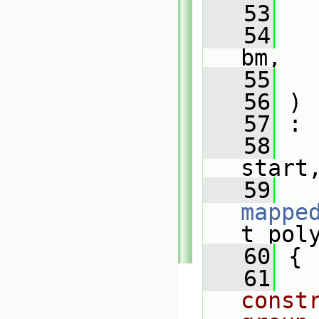
   53
   54
bm,
   55
   56
 )
   57
 :
   58
start
   59
mappe
t pol
   60
 {
   61
const