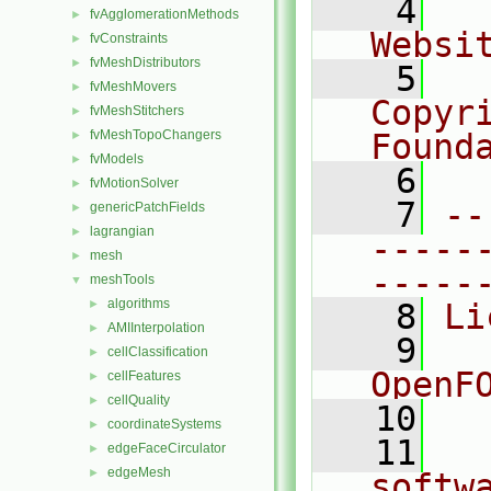
    4
  
fvAgglomerationMethods
►
Websi
fvConstraints
►
fvMeshDistributors
►
    5
  
fvMeshMovers
►
Copyr
fvMeshStitchers
►
fvMeshTopoChangers
Found
►
fvModels
►
    6
  
fvMotionSolver
►
    7
--
genericPatchFields
►
lagrangian
►
-----
mesh
►
-----
meshTools
▼
algorithms
►
    8
Li
AMIInterpolation
►
    9
  
cellClassification
►
OpenF
cellFeatures
►
cellQuality
►
   10
coordinateSystems
►
   11
  
edgeFaceCirculator
►
edgeMesh
►
softw