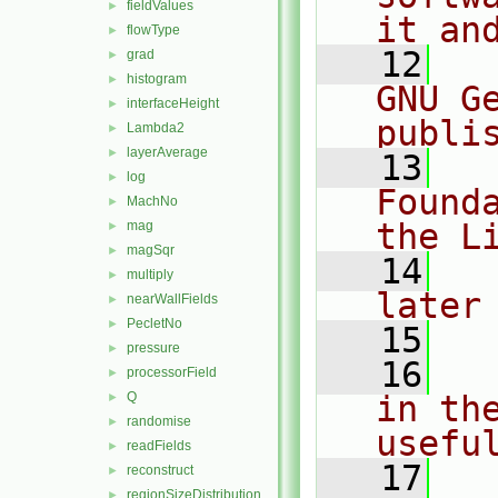
fieldValues
►
it an
flowType
►
   12
  
grad
►
histogram
►
GNU G
interfaceHeight
►
publi
Lambda2
►
layerAverage
►
   13
  
log
►
Found
MachNo
►
the L
mag
►
magSqr
►
   14
  
multiply
►
later
nearWallFields
►
PecletNo
►
   15
pressure
►
   16
  
processorField
►
Q
in the
►
randomise
►
usefu
readFields
►
   17
  
reconstruct
►
regionSizeDistribution
►