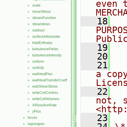
even 
scale
►
MERCH
shearStress
►
streamFunction
►
   18
  
streamlines
►
PURPO
subtract
►
Publi
surfaceInterpolate
►
totalEnthalpy
►
   19
  
turbulenceFields
►
   20
turbulenceIntensity
►
uniform
►
   21
  
vorticity
►
a cop
wallHeatFlux
►
Licen
wallHeatTransferCoeff
►
wallShearStress
►
   22
  
writeCellCentres
►
not, s
writeCellVolumes
►
XiReactionRate
►
<http
yPlus
►
   23
forces
►
   24
\*
lagrangian
►