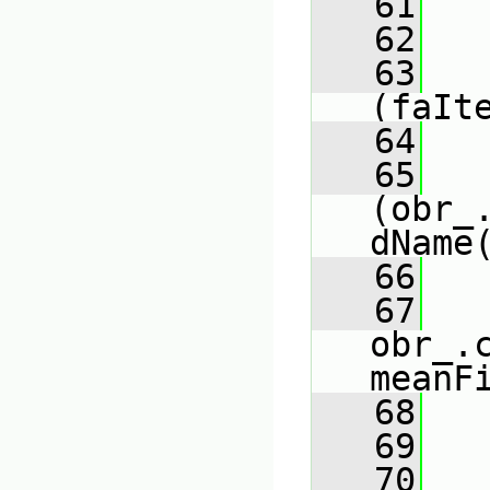
   61
   62
   
   63
(faIt
   64
   
   65
(obr_
dName
   66
   
   67
obr_.
meanF
   68
   
   69
   
   70