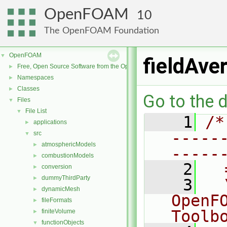
OpenFOAM
10
The OpenFOAM Foundation
OpenFOAM
▼
fieldAve
Free, Open Source Software from the OpenFOAM Foundation
►
Namespaces
►
Classes
►
Go to the d
Files
▼
File List
▼
    1
/*
applications
►
-----
src
▼
atmosphericModels
►
-----
combustionModels
►
    2
  
conversion
►
dummyThirdParty
►
    3
  
dynamicMesh
►
OpenF
fileFormats
►
Toolb
finiteVolume
►
functionObjects
▼