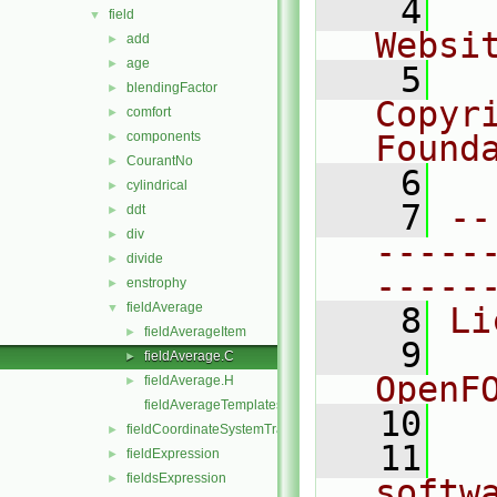
    4
  
field
▼
Websi
add
►
age
►
    5
  
blendingFactor
►
Copyr
comfort
►
components
Found
►
CourantNo
►
    6
  
cylindrical
►
    7
--
ddt
►
div
►
-----
divide
►
-----
enstrophy
►
fieldAverage
▼
    8
Li
fieldAverageItem
►
    9
  
fieldAverage.C
►
OpenF
fieldAverage.H
►
fieldAverageTemplates.C
   10
fieldCoordinateSystemTransform
►
   11
  
fieldExpression
►
fieldsExpression
►
softw