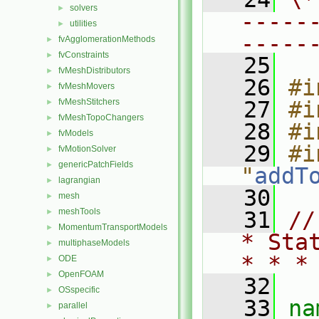
solvers
►
-----
utilities
►
-----
fvAgglomerationMethods
►
fvConstraints
►
   25
fvMeshDistributors
►
   26
#i
fvMeshMovers
►
fvMeshStitchers
   27
#i
►
fvMeshTopoChangers
►
   28
#i
fvModels
►
   29
#i
fvMotionSolver
►
genericPatchFields
►
"
addT
lagrangian
►
   30
mesh
►
meshTools
►
   31
//
MomentumTransportModels
►
* Sta
multiphaseModels
►
* * *
ODE
►
OpenFOAM
►
   32
OSspecific
►
   33
na
parallel
►