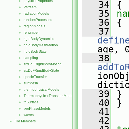
physicalProperties
►
   34
 {
Pstream
►
   35
na
radiationModels
►
   36
 {
randomProcesses
►
regionModels
►
   37
renumber
►
defin
rigidBodyDynamics
►
rigidBodyMeshMotion
►
age, 
rigidBodyState
►
   38
sampling
►
addTo
sixDoFRigidBodyMotion
►
sixDoFRigidBodyState
►
ionObj
specieTransfer
►
dicti
surfMesh
►
thermophysicalModels
►
   39
 }
ThermophysicalTransportModels
►
   40
 }
triSurface
►
twoPhaseModels
   41
►
waves
►
   42
File Members
►