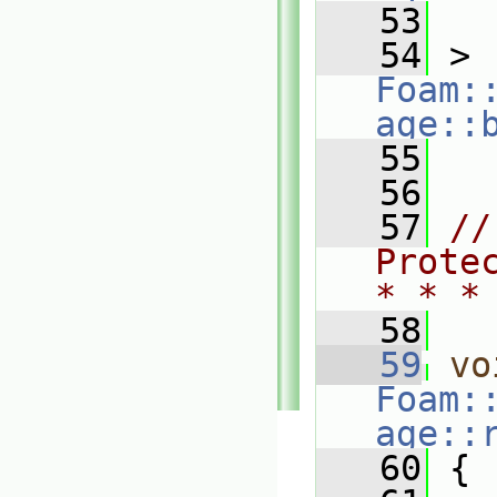
   53
   
   54
 > 
Foam:
age::
   55
   56
   57
//
Prote
* * *
   58
   59
vo
Foam:
age::
   60
 {