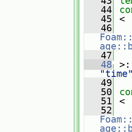
   43
te
   44
co
   45
 <
   46
Foam:
age::
   47
   
   48
 >:
"time
   49
   50
co
   51
 <
   52
Foam:
age::