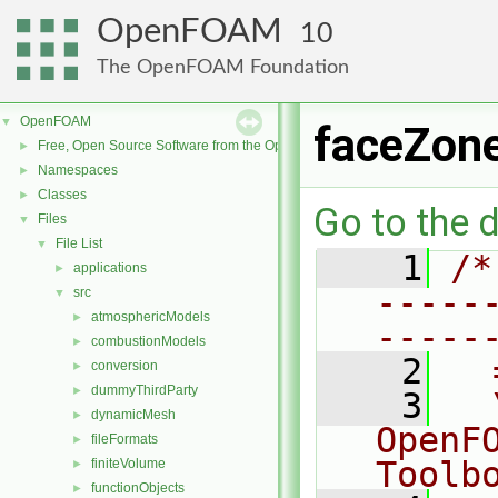
OpenFOAM
10
The OpenFOAM Foundation
OpenFOAM
▼
faceZon
Free, Open Source Software from the OpenFOAM Foundation
►
Namespaces
►
Classes
►
Go to the d
Files
▼
File List
▼
    1
/*
applications
►
-----
src
▼
atmosphericModels
►
-----
combustionModels
►
    2
  
conversion
►
dummyThirdParty
►
    3
  
dynamicMesh
►
OpenF
fileFormats
►
Toolb
finiteVolume
►
functionObjects
►