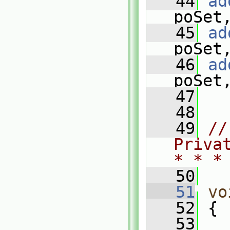
   44
ad
poSet
   45
ad
poSet
   46
ad
poSet
   47
   48
   49
//
Priva
* * *
   50
   51
vo
   52
 {
   53