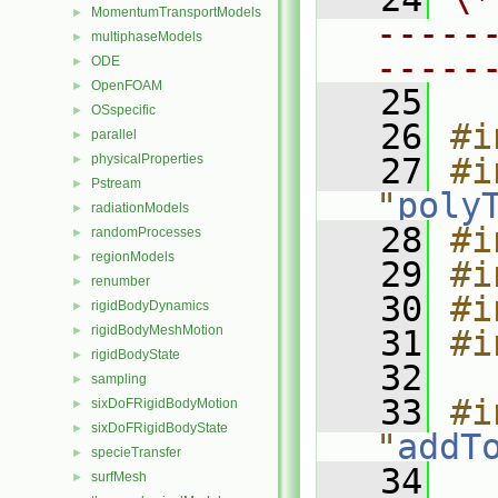
MomentumTransportModels
►
-----
multiphaseModels
►
-----
ODE
►
OpenFOAM
►
   25
OSspecific
►
   26
#i
parallel
►
physicalProperties
   27
#i
►
Pstream
►
"
poly
radiationModels
►
   28
#i
randomProcesses
►
regionModels
►
   29
#i
renumber
►
   30
#i
rigidBodyDynamics
►
rigidBodyMeshMotion
►
   31
#i
rigidBodyState
►
   32
sampling
►
   33
#i
sixDoFRigidBodyMotion
►
sixDoFRigidBodyState
►
"
addT
specieTransfer
►
   34
surfMesh
►