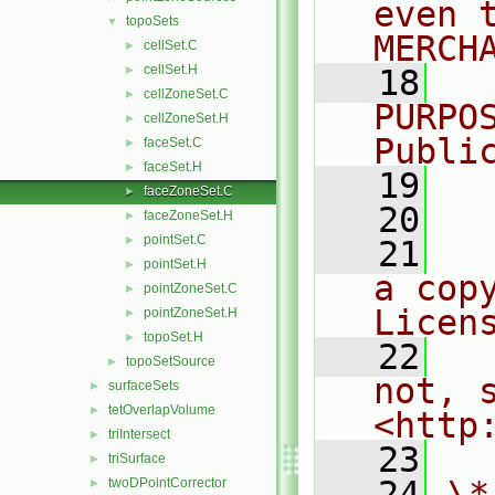
even 
topoSets
▼
MERCH
cellSet.C
►
cellSet.H
►
   18
  
cellZoneSet.C
►
PURPO
cellZoneSet.H
►
Publi
faceSet.C
►
faceSet.H
►
   19
  
faceZoneSet.C
►
   20
faceZoneSet.H
►
pointSet.C
►
   21
  
pointSet.H
►
a cop
pointZoneSet.C
►
Licen
pointZoneSet.H
►
topoSet.H
►
   22
  
topoSetSource
►
not, s
surfaceSets
►
tetOverlapVolume
►
<http
triIntersect
►
   23
triSurface
►
   24
\*
twoDPointCorrector
►