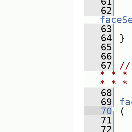
   61
   
   62
faceS
   63
   
   64
 }
   65
   66
   67
//
* * *
* * *
   68
   69
fa
   70
 (
   71
   72