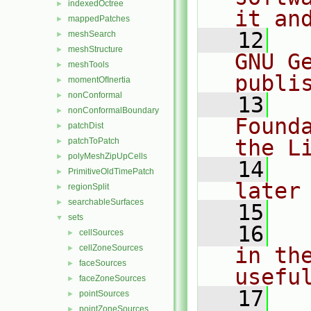
indexedOctree
►
it an
mappedPatches
►
   12
  
meshSearch
►
meshStructure
►
GNU G
meshTools
►
publi
momentOfInertia
►
nonConformal
►
   13
  
nonConformalBoundary
►
Found
patchDist
►
the L
patchToPatch
►
polyMeshZipUpCells
►
   14
  
PrimitiveOldTimePatch
►
later
regionSplit
►
searchableSurfaces
►
   15
sets
▼
   16
  
cellSources
►
cellZoneSources
in the
►
faceSources
►
usefu
faceZoneSources
►
   17
  
pointSources
►
pointZoneSources
►