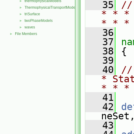
thermophysicalModels
►
   35
//
ThermophysicalTransportModels
►
* * *
triSurface
►
* * *
twoPhaseModels
►
waves
►
   36
File Members
►
   37
na
   38
 {
   39
   40
//
* Sta
* * *
   41
   42
de
neSet
   43