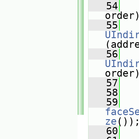
   54
order
   55
UIndi
(addr
   56
UIndi
order
   57
   58
   59
faceS
ze
())
   60