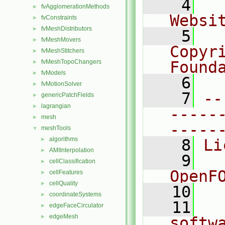
    4
  
fvAgglomerationMethods
►
Websi
fvConstraints
►
fvMeshDistributors
►
    5
  
fvMeshMovers
►
Copyr
fvMeshStitchers
►
fvMeshTopoChangers
Found
►
fvModels
►
    6
  
fvMotionSolver
►
    7
--
genericPatchFields
►
lagrangian
►
-----
mesh
►
-----
meshTools
▼
algorithms
►
    8
Li
AMIInterpolation
►
    9
  
cellClassification
►
OpenF
cellFeatures
►
cellQuality
►
   10
coordinateSystems
►
   11
  
edgeFaceCirculator
►
edgeMesh
►
softw