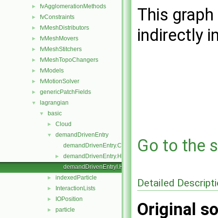
fvAgglomerationMethods
►
This graph 
fvConstraints
►
fvMeshDistributors
►
indirectly i
fvMeshMovers
►
fvMeshStitchers
►
fvMeshTopoChangers
►
fvModels
►
fvMotionSolver
►
genericPatchFields
►
lagrangian
▼
basic
▼
Cloud
►
demandDrivenEntry
▼
Go to the s
demandDrivenEntry.C
demandDrivenEntry.H
►
demandDrivenEntryI.H
indexedParticle
►
Detailed Descript
InteractionLists
►
IOPosition
►
Original so
particle
►