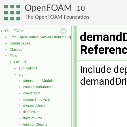
OpenFOAM
10
The OpenFOAM Foundation
OpenFOAM
▼
demandDr
Free, Open Source Software from the OpenFOAM Foundation
►
Namespaces
►
Referen
Classes
►
Files
▼
File List
▼
Include de
applications
►
src
▼
demandDriv
atmosphericModels
►
combustionModels
►
conversion
►
dummyThirdParty
►
dynamicMesh
►
fileFormats
►
finiteVolume
►
functionObjects
►