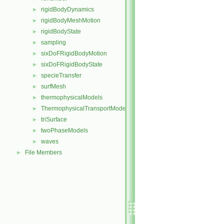
rigidBodyDynamics
►
rigidBodyMeshMotion
►
rigidBodyState
►
sampling
►
sixDoFRigidBodyMotion
►
sixDoFRigidBodyState
►
specieTransfer
►
surfMesh
►
thermophysicalModels
►
ThermophysicalTransportModels
►
triSurface
►
twoPhaseModels
►
waves
►
File Members
►