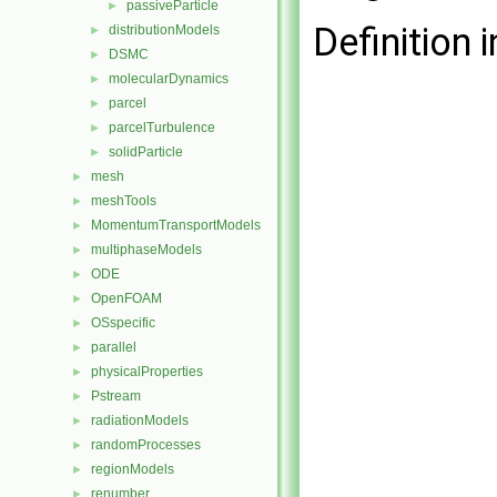
passiveParticle
►
Definition i
distributionModels
►
DSMC
►
molecularDynamics
►
parcel
►
parcelTurbulence
►
solidParticle
►
mesh
►
meshTools
►
MomentumTransportModels
►
multiphaseModels
►
ODE
►
OpenFOAM
►
OSspecific
►
parallel
►
physicalProperties
►
Pstream
►
radiationModels
►
randomProcesses
►
regionModels
►
renumber
►