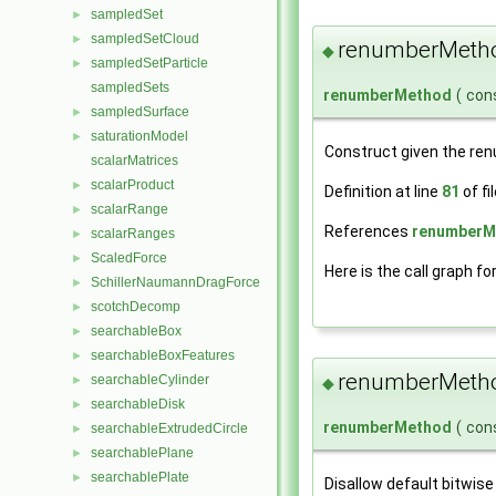
sampledSet
►
sampledSetCloud
►
renumberMeth
◆
sampledSetParticle
►
sampledSets
renumberMethod
(
con
sampledSurface
►
saturationModel
►
Construct given the ren
scalarMatrices
scalarProduct
►
Definition at line
81
of fi
scalarRange
►
References
renumberM
scalarRanges
►
ScaledForce
►
Here is the call graph fo
SchillerNaumannDragForce
►
scotchDecomp
►
searchableBox
►
searchableBoxFeatures
►
renumberMeth
searchableCylinder
►
◆
searchableDisk
►
renumberMethod
(
con
searchableExtrudedCircle
►
searchablePlane
►
searchablePlate
►
Disallow default bitwise