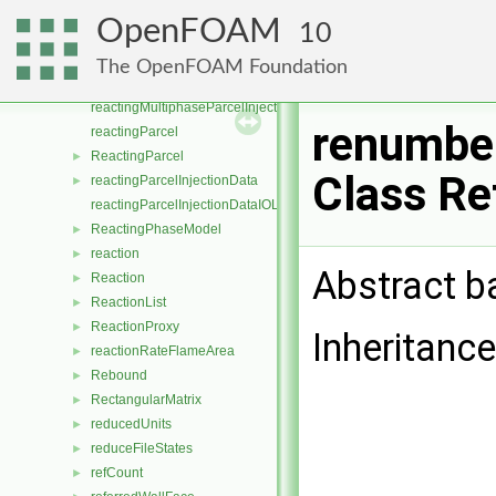
ReactingMultiphaseLookupTableInjection
►
OpenFOAM
10
reactingMultiphaseParcel
ReactingMultiphaseParcel
►
The OpenFOAM Foundation
reactingMultiphaseParcelInjectionData
►
reactingMultiphaseParcelInjectionDataIOList
renumbe
reactingParcel
ReactingParcel
►
Class Re
reactingParcelInjectionData
►
reactingParcelInjectionDataIOList
ReactingPhaseModel
►
reaction
►
Abstract b
Reaction
►
ReactionList
►
ReactionProxy
►
Inheritanc
reactionRateFlameArea
►
Rebound
►
RectangularMatrix
►
reducedUnits
►
reduceFileStates
►
refCount
►