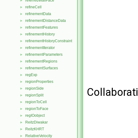
referredWallFace
►
refineCell
►
refinementData
►
refinementDistanceData
►
refinementFeatures
►
refinementHistory
►
refinementHistoryConstraint
►
refinementIterator
►
refinementParameters
►
refinementRegions
►
refinementSurfaces
►
regExp
►
regionProperties
►
Collaborat
regionSide
►
regionSplit
►
regionToCell
►
regionToFace
►
regIOobject
►
ReitzDiwakar
►
ReitzKHRT
►
RelativeVelocity
►