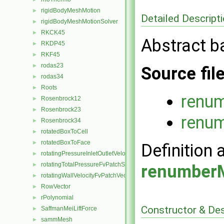
rigidBodyMeshMotion
►
Detailed Descript
rigidBodyMeshMotionSolver
►
RKCK45
►
Abstract b
RKDP45
►
RKF45
►
rodas23
►
Source fil
rodas34
►
Roots
►
renu
Rosenbrock12
►
Rosenbrock23
►
renu
Rosenbrock34
►
rotatedBoxToCell
►
rotatedBoxToFace
►
Definition 
rotatingPressureInletOutletVelocityFvPatchVectorField
►
rotatingTotalPressureFvPatchScalarField
►
renumber
rotatingWallVelocityFvPatchVectorField
►
RowVector
►
rPolynomial
►
Constructor & De
SaffmanMeiLiftForce
►
sammMesh
►