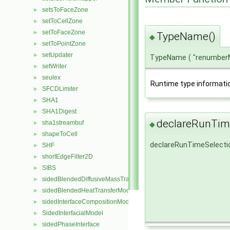
setsToFaceZone
►
setToCellZone
►
setToFaceZone
►
TypeName()
◆
setToPointZone
►
setUpdater
►
TypeName
(
"renumber
setWriter
►
seulex
►
Runtime type informati
SFCDLimiter
►
SHA1
►
SHA1Digest
►
declareRunTime
sha1streambuf
►
◆
shapeToCell
►
declareRunTimeSelecti
SHF
►
shortEdgeFilter2D
►
SIBS
►
sidedBlendedDiffusiveMassTransferModel
►
sidedBlendedHeatTransferModel
►
sidedInterfaceCompositionModel
►
SidedInterfacialModel
►
sidedPhaseInterface
►