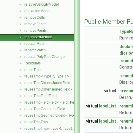
relativeVelocityModel
►
relaxationModel
►
removeCells
►
Public Member Fu
removeFaces
►
removePoints
►
TypeN
renumberMethod
►
Runtim
repatchMesh
►
declar
repatchPatch
►
dictio
repatchPolyTopoChanger
►
renum
Residuals
►
Constr
reuseTmp
►
renum
reuseTmp< TypeR, TypeR >
►
Disallo
reuseTmpDimensionedField
►
reuseTmpDimensionedField< TypeR, TypeR, GeoMesh >
►
virtual
~renu
reuseTmpFieldField
►
Destru
reuseTmpFieldField< Field, TypeR, TypeR >
►
virtual
labelList
renum
reuseTmpGeometricField
►
Return 
reuseTmpGeometricField< TypeR, TypeR, PatchField, GeoMesh >
►
virtual
labelList
renum
reuseTmpTmp
►
Return 
reuseTmpTmp< TypeR, Type1, Type12, TypeR >
►