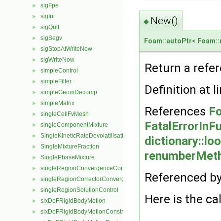
sigFpe
►
sigInt
►
New()
◆
sigQuit
►
sigSegv
►
Foam::autoPtr
<
Foam:
sigStopAtWriteNow
►
sigWriteNow
►
Return a refe
simpleControl
►
simpleFilter
►
Definition at l
simpleGeomDecomp
►
simpleMatrix
►
References
Fo
singleCellFvMesh
►
FatalErrorInF
singleComponentMixture
►
SingleKineticRateDevolatilisation
►
dictionary::lo
SingleMixtureFraction
►
renumberMeth
SinglePhaseMixture
►
singleRegionConvergenceControl
►
Referenced b
singleRegionCorrectorConvergenceControl
►
singleRegionSolutionControl
►
Here is the cal
sixDoFRigidBodyMotion
►
sixDoFRigidBodyMotionConstraint
►