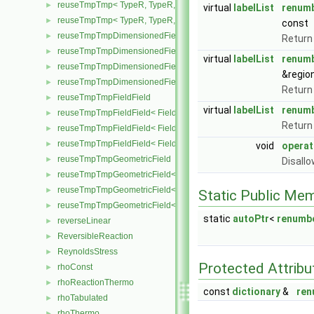
reuseTmpTmp< TypeR, TypeR, TypeR, Type2 >
►
virtual
labelList
renum
reuseTmpTmp< TypeR, TypeR, TypeR, TypeR >
►
const
reuseTmpTmpDimensionedField
►
Return 
reuseTmpTmpDimensionedField< TypeR, Type1, TypeR, GeoMesh
►
virtual
labelList
renum
reuseTmpTmpDimensionedField< TypeR, TypeR, Type2, GeoMesh
►
&regio
reuseTmpTmpDimensionedField< TypeR, TypeR, TypeR, GeoMesh
►
Return 
reuseTmpTmpFieldField
►
virtual
labelList
renum
reuseTmpTmpFieldField< Field, TypeR, Type1, TypeR >
►
Return 
reuseTmpTmpFieldField< Field, TypeR, TypeR, Type2 >
►
reuseTmpTmpFieldField< Field, TypeR, TypeR, TypeR >
►
void
operat
reuseTmpTmpGeometricField
►
Disall
reuseTmpTmpGeometricField< TypeR, Type1, TypeR, PatchField, 
►
reuseTmpTmpGeometricField< TypeR, TypeR, Type2, PatchField, 
►
Static Public Me
reuseTmpTmpGeometricField< TypeR, TypeR, TypeR, PatchField,
►
static
autoPtr
<
renumb
reverseLinear
►
ReversibleReaction
►
ReynoldsStress
►
Protected Attribu
rhoConst
►
rhoReactionThermo
►
const
dictionary
&
ren
rhoTabulated
►
rhoThermo
►