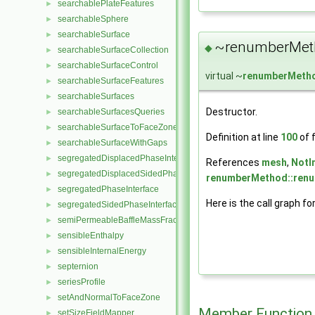
searchablePlateFeatures
►
searchableSphere
►
searchableSurface
►
~renumberMet
◆
searchableSurfaceCollection
►
searchableSurfaceControl
►
virtual ~
renumberMeth
searchableSurfaceFeatures
►
searchableSurfaces
►
Destructor.
searchableSurfacesQueries
►
searchableSurfaceToFaceZone
►
Definition at line
100
of f
searchableSurfaceWithGaps
►
segregatedDisplacedPhaseInterface
►
References
mesh
,
NotI
segregatedDisplacedSidedPhaseInterface
►
renumberMethod::renu
segregatedPhaseInterface
►
Here is the call graph fo
segregatedSidedPhaseInterface
►
semiPermeableBaffleMassFractionFvPatchScalarField
►
sensibleEnthalpy
►
sensibleInternalEnergy
►
septernion
►
seriesProfile
►
setAndNormalToFaceZone
►
Member Function
setSizeFieldMapper
►