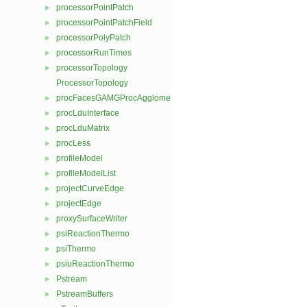
processorPointPatch
►
processorPointPatchField
►
processorPolyPatch
►
processorRunTimes
►
processorTopology
►
ProcessorTopology
procFacesGAMGProcAgglomeration
►
procLduInterface
►
procLduMatrix
►
procLess
►
profileModel
►
profileModelList
►
projectCurveEdge
►
projectEdge
►
proxySurfaceWriter
►
psiReactionThermo
►
psiThermo
►
psiuReactionThermo
►
Pstream
►
PstreamBuffers
►