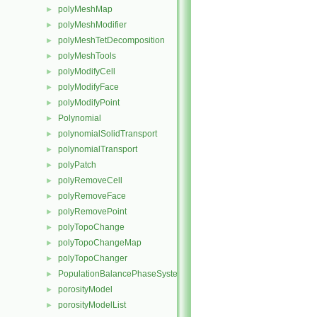
polyMeshMap
►
polyMeshModifier
►
polyMeshTetDecomposition
►
polyMeshTools
►
polyModifyCell
►
polyModifyFace
►
polyModifyPoint
►
Polynomial
►
polynomialSolidTransport
►
polynomialTransport
►
polyPatch
►
polyRemoveCell
►
polyRemoveFace
►
polyRemovePoint
►
polyTopoChange
►
polyTopoChangeMap
►
polyTopoChanger
►
PopulationBalancePhaseSystem
►
porosityModel
►
porosityModelList
►