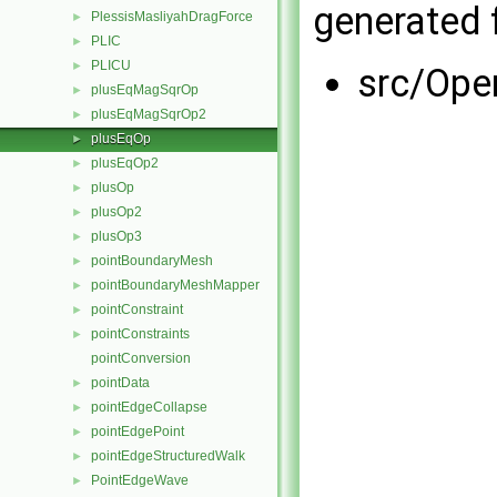
generated f
PlessisMasliyahDragForce
►
PLIC
►
PLICU
►
src/Ope
plusEqMagSqrOp
►
plusEqMagSqrOp2
►
plusEqOp
►
plusEqOp2
►
plusOp
►
plusOp2
►
plusOp3
►
pointBoundaryMesh
►
pointBoundaryMeshMapper
►
pointConstraint
►
pointConstraints
►
pointConversion
pointData
►
pointEdgeCollapse
►
pointEdgePoint
►
pointEdgeStructuredWalk
►
PointEdgeWave
►