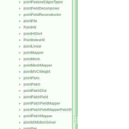
pointFeatureEdgesTypes
►
pointFieldDecomposer
►
pointFieldReconstructor
►
pointFile
►
PointHit
►
pointHitSort
►
PointIndexHit
►
pointLinear
►
pointMapper
►
pointMesh
►
pointMeshMapper
►
pointMVCWeight
►
pointPairs
►
pointPatch
►
pointPatchDist
►
pointPatchField
►
pointPatchFieldMapper
►
pointPatchFieldMapperPatchRef
►
pointPatchMapper
►
points0MotionSolver
►
pointSet
►