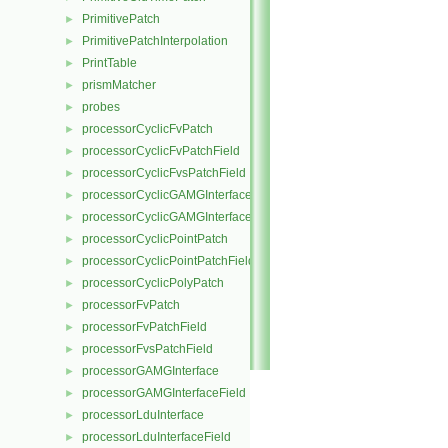
PrimitivePatch
►
PrimitivePatchInterpolation
►
PrintTable
►
prismMatcher
►
probes
►
processorCyclicFvPatch
►
processorCyclicFvPatchField
►
processorCyclicFvsPatchField
►
processorCyclicGAMGInterface
►
processorCyclicGAMGInterfaceField
►
processorCyclicPointPatch
►
processorCyclicPointPatchField
►
processorCyclicPolyPatch
►
processorFvPatch
►
processorFvPatchField
►
processorFvsPatchField
►
processorGAMGInterface
►
processorGAMGInterfaceField
►
processorLduInterface
►
processorLduInterfaceField
►