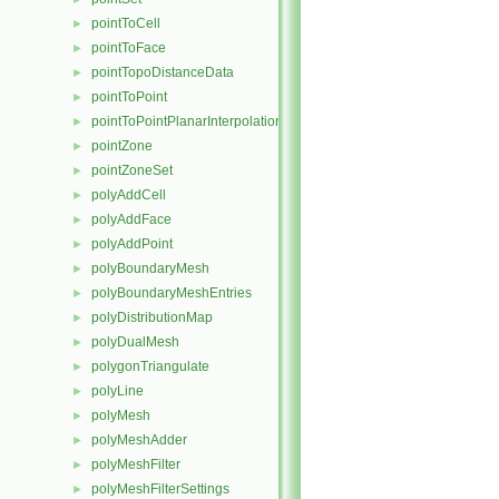
pointToCell
►
pointToFace
►
pointTopoDistanceData
►
pointToPoint
►
pointToPointPlanarInterpolation
►
pointZone
►
pointZoneSet
►
polyAddCell
►
polyAddFace
►
polyAddPoint
►
polyBoundaryMesh
►
polyBoundaryMeshEntries
►
polyDistributionMap
►
polyDualMesh
►
polygonTriangulate
►
polyLine
►
polyMesh
►
polyMeshAdder
►
polyMeshFilter
►
polyMeshFilterSettings
►