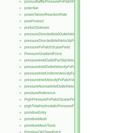
porousBafflePressureFvPatchField
►
potential
►
powerSeriesReactionRate
►
powProduct
►
prefixOSstream
►
pressureDirectedInletOutletVelocityFvPatchVectorField
►
pressureDirectedInletVelocityFvPatchVectorField
►
pressureFvPatchScalarField
►
PressureGradientForce
►
pressureInletOutletParSlipVelocityFvPatchVectorField
►
pressureInletOutletVelocityFvPatchVectorField
►
pressureInletUniformVelocityFvPatchVectorField
►
pressureInletVelocityFvPatchVectorField
►
pressureNormalInletOutletVelocityFvPatchVectorField
►
pressureReference
►
PrghPressureFvPatchScalarField
►
prghTotalHydrostaticPressureFvPatchScalarField
►
primitiveEntry
►
primitiveMesh
►
primitiveMeshTools
►
PrimitiveOldTimePatch
►