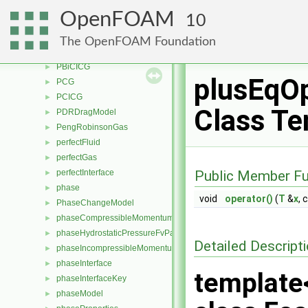
patchZones
►
OpenFOAM
10
PBiCCCG
►
PBiCG
►
The OpenFOAM Foundation
PBiCGStab
►
PBiCICG
►
plusEqOp
PCG
►
PCICG
►
Class Te
PDRDragModel
►
PengRobinsonGas
►
perfectFluid
►
perfectGas
►
perfectInterface
Public Member Fu
►
phase
►
void
operator()
(
T
&
x
, 
PhaseChangeModel
►
phaseCompressibleMomentumTransportModel
►
phaseHydrostaticPressureFvPatchScalarField
►
Detailed Descript
phaseIncompressibleMomentumTransportModel
►
phaseInterface
►
template
phaseInterfaceKey
►
phaseModel
►