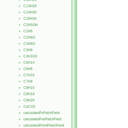
C13H28
►
C14H30
►
C16H34
►
C2H5OH
►
C2H6
►
C2H6O
►
C3H6O
►
C3H8
►
C4H10O
►
C6H14
►
C6H6
►
C7H16
►
C7H8
►
C8H10
►
C8H18
►
C9H20
►
CaCO3
►
calculatedFvPatchField
►
calculatedFvsPatchField
►
calculatedPointPatchField
►