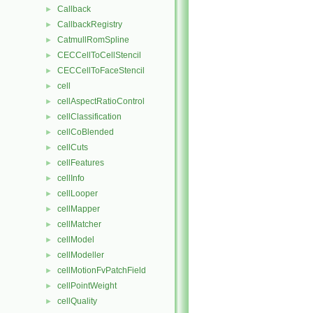
Callback
►
CallbackRegistry
►
CatmullRomSpline
►
CECCellToCellStencil
►
CECCellToFaceStencil
►
cell
►
cellAspectRatioControl
►
cellClassification
►
cellCoBlended
►
cellCuts
►
cellFeatures
►
cellInfo
►
cellLooper
►
cellMapper
►
cellMatcher
►
cellModel
►
cellModeller
►
cellMotionFvPatchField
►
cellPointWeight
►
cellQuality
►