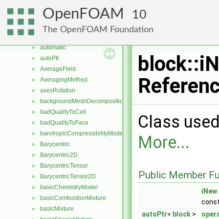
AtomisationModel
►
OpenFOAM
10
attachDetach
►
attachPolyTopoChanger
►
The OpenFOAM Foundation
autoDensity
►
automatic
►
block::i
autoPtr
►
AverageField
►
Referen
AveragingMethod
►
axesRotation
►
backgroundMeshDecomposition
►
badQualityToCell
►
Class used 
badQualityToFace
►
barotropicCompressibilityModel
►
More...
Barycentric
►
Barycentric2D
►
BarycentricTensor
►
Public Member Fu
BarycentricTensor2D
►
basicChemistryModel
►
iNew
basicCombustionMixture
►
cons
basicMixture
►
autoPtr
<
block
>
opera