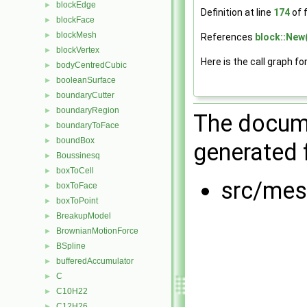
blockEdge
►
Definition at line
174
of f
blockFace
►
blockMesh
►
References
block::New
blockVertex
►
Here is the call graph fo
bodyCentredCubic
►
booleanSurface
►
boundaryCutter
►
boundaryRegion
►
The docume
boundaryToFace
►
boundBox
►
generated f
Boussinesq
►
boxToCell
►
src/mes
boxToFace
►
boxToPoint
►
BreakupModel
►
BrownianMotionForce
►
BSpline
►
bufferedAccumulator
►
C
►
C10H22
►
C12H26
►