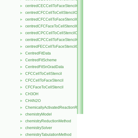
centredCECCellToFaceStencilObject
►
centredCFCCellToCellStencilObject
►
centredCFCCellToFaceStencilObject
►
centredCFCFaceToCellStencilObject
►
centredCPCCellToCellStencilObject
►
centredCPCCellToFaceStencilObject
►
centredFECCellToFaceStencilObject
►
CentredFitData
►
CentredFitScheme
►
CentredFitSnGradData
►
CFCCellToCellStencil
►
CFCCellToFaceStencil
►
CFCFaceToCellStencil
►
CH3OH
►
CH4N2O
►
ChemicallyActivatedReactionRate
►
chemistryModel
►
chemistryReductionMethod
►
chemistrySolver
►
chemistryTabulationMethod
►