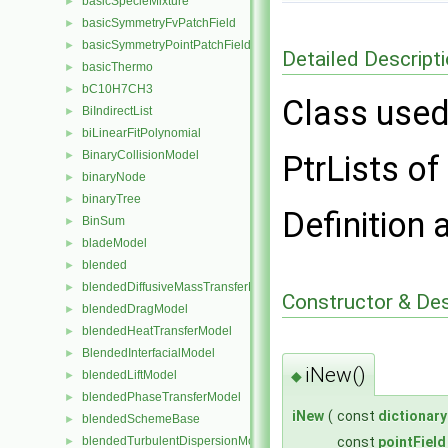
basicSpecieMixture
►
basicSymmetryFvPatchField
►
basicSymmetryPointPatchField
►
Detailed Descript
basicThermo
►
bC10H7CH3
►
Class used 
BiIndirectList
►
biLinearFitPolynomial
►
BinaryCollisionModel
►
PtrLists of
binaryNode
►
binaryTree
►
Definition 
BinSum
►
bladeModel
►
blended
►
blendedDiffusiveMassTransferModel
►
Constructor & De
blendedDragModel
►
blendedHeatTransferModel
►
BlendedInterfacialModel
►
iNew()
◆
blendedLiftModel
►
blendedPhaseTransferModel
►
iNew
(
const
dictionary
blendedSchemeBase
►
const
pointField
blendedTurbulentDispersionModel
►