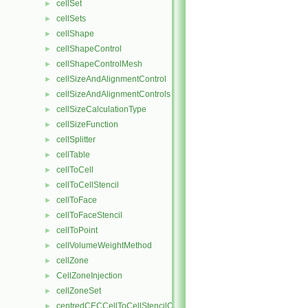
cellSet
►
cellSets
►
cellShape
►
cellShapeControl
►
cellShapeControlMesh
►
cellSizeAndAlignmentControl
►
cellSizeAndAlignmentControls
►
cellSizeCalculationType
►
cellSizeFunction
►
cellSplitter
►
cellTable
►
cellToCell
►
cellToCellStencil
►
cellToFace
►
cellToFaceStencil
►
cellToPoint
►
cellVolumeWeightMethod
►
cellZone
►
CellZoneInjection
►
cellZoneSet
►
centredCECCellToCellStencilObject
►