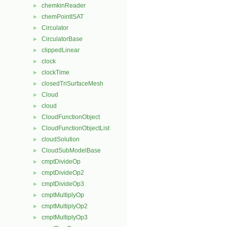
chemkinReader
►
chemPointISAT
►
Circulator
►
CirculatorBase
►
clippedLinear
►
clock
►
clockTime
►
closedTriSurfaceMesh
►
Cloud
►
cloud
►
CloudFunctionObject
►
CloudFunctionObjectList
►
cloudSolution
►
CloudSubModelBase
►
cmptDivideOp
►
cmptDivideOp2
►
cmptDivideOp3
►
cmptMultiplyOp
►
cmptMultiplyOp2
►
cmptMultiplyOp3
►