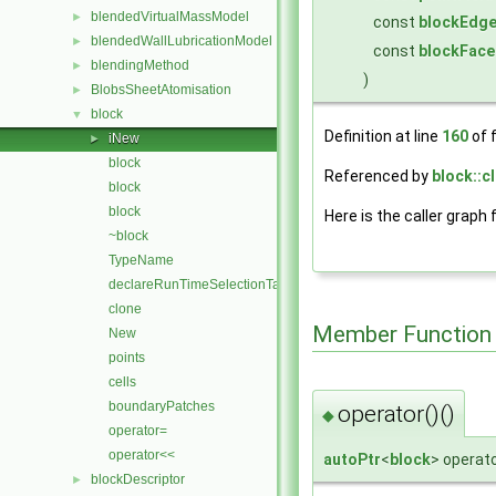
blendedVirtualMassModel
►
const
blockEdge
blendedWallLubricationModel
►
const
blockFace
blendingMethod
►
)
BlobsSheetAtomisation
►
block
▼
Definition at line
160
of f
iNew
►
block
Referenced by
block::c
block
block
Here is the caller graph 
~block
TypeName
declareRunTimeSelectionTable
clone
Member Function
New
points
cells
boundaryPatches
operator()()
◆
operator=
operator<<
autoPtr
<
block
> operato
blockDescriptor
►