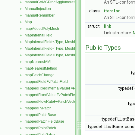
An STL-confor
manualGAMGProcAgglomeration
►
ManualInjection
►
class
iterator
manualRenumber
►
An STL-conformi
Map
►
struct
link
mapAddedPolyMesh
►
Link structure.
M
MapInternalField
►
MapInternalField< Type, MeshMapper, pointMesh >
►
Public Types
MapInternalField< Type, MeshMapper, surfaceMesh >
►
MapInternalField< Type, MeshMapper, volMesh >
►
mapNearestAMI
►
mapNearestMethod
►
t
mapPatchChange
►
mappedFieldFvPatchField
►
typedef
mappedFixedInternalValueFvPatchField
►
mappedFixedValueFvPatchField
►
mappedFlowRateFvPatchVectorField
►
typ
mappedFvPatch
►
mappedPatchBase
►
typedef LListBase
mappedPatchFieldBase
►
typedef LListBase::cons
mappedPointPatch
►
mappedPolyPatch
►