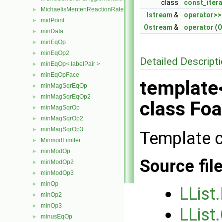
class
const_iter
MichaelisMentenReactionRate
►
Istream
&
operator>>
midPoint
►
Ostream
&
operator
(
O
minData
►
minEqOp
►
minEqOp2
►
Detailed Descript
minEqOp< labelPair >
►
minEqOpFace
►
template<
minMagSqrEqOp
►
minMagSqrEqOp2
►
class Foa
minMagSqrOp
►
minMagSqrOp2
►
minMagSqrOp3
►
Template cl
MinmodLimiter
►
minModOp
►
Source fil
minModOp2
►
minModOp3
►
minOp
►
LList
minOp2
►
minOp3
►
LList
minusEqOp
►