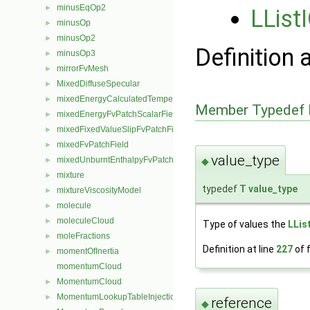
minusEqOp2
►
LList
minusOp
►
minusOp2
►
Definition 
minusOp3
►
mirrorFvMesh
►
MixedDiffuseSpecular
►
mixedEnergyCalculatedTemperatureFvPatchScalarField
►
Member Typedef 
mixedEnergyFvPatchScalarField
►
mixedFixedValueSlipFvPatchField
►
mixedFvPatchField
►
value_type
mixedUnburntEnthalpyFvPatchScalarField
►
◆
mixture
►
typedef
T
value_type
mixtureViscosityModel
►
molecule
►
moleculeCloud
►
Type of values the
LLis
moleFractions
►
Definition at line
227
of f
momentOfInertia
►
momentumCloud
MomentumCloud
►
MomentumLookupTableInjection
►
reference
◆