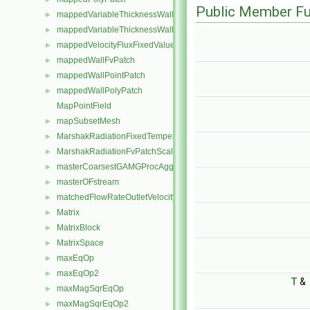
Public Member Fu
mappedVariableThicknessWallFvPatch
►
mappedVariableThicknessWallPolyPatch
►
mappedVelocityFluxFixedValueFvPatchField
►
mappedWallFvPatch
►
mappedWallPointPatch
►
mappedWallPolyPatch
►
MapPointField
mapSubsetMesh
►
MarshakRadiationFixedTemperatureFvPatchScalarField
►
MarshakRadiationFvPatchScalarField
►
masterCoarsestGAMGProcAgglomeration
►
masterOFstream
►
matchedFlowRateOutletVelocityFvPatchVectorField
►
Matrix
►
MatrixBlock
►
MatrixSpace
►
maxEqOp
►
maxEqOp2
►
T
&
maxMagSqrEqOp
►
maxMagSqrEqOp2
►