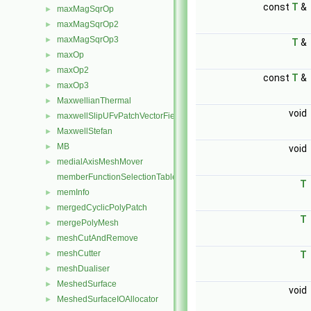
const
T
&
maxMagSqrOp
►
maxMagSqrOp2
►
maxMagSqrOp3
►
T
&
maxOp
►
maxOp2
►
const
T
&
maxOp3
►
MaxwellianThermal
►
void
maxwellSlipUFvPatchVectorField
►
MaxwellStefan
►
MB
►
void
medialAxisMeshMover
►
memberFunctionSelectionTables
T
memInfo
►
mergedCyclicPolyPatch
►
T
mergePolyMesh
►
meshCutAndRemove
►
meshCutter
►
T
meshDualiser
►
MeshedSurface
►
void
MeshedSurfaceIOAllocator
►