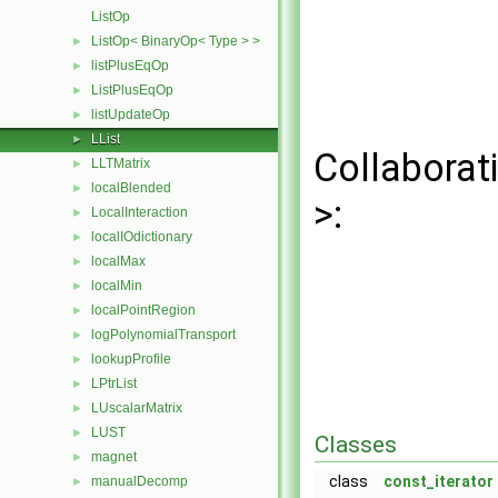
ListOp
ListOp< BinaryOp< Type > >
►
listPlusEqOp
►
ListPlusEqOp
►
listUpdateOp
►
LList
►
Collaborati
LLTMatrix
►
localBlended
►
>:
LocalInteraction
►
localIOdictionary
►
localMax
►
localMin
►
localPointRegion
►
logPolynomialTransport
►
lookupProfile
►
LPtrList
►
LUscalarMatrix
►
LUST
►
Classes
magnet
►
class
const_iterator
manualDecomp
►