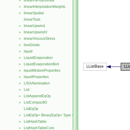
linearFitPolynomial
►
linearInterpolationWeights
►
linearSpatial
►
linearTsub
linearUpwind
►
linearUpwindV
►
linearViscousStress
►
lineDivide
►
liquid
►
LiquidEvaporation
►
LiquidEvaporationBoil
►
liquidMixtureProperties
►
liquidProperties
►
LISAAtomisation
►
List
►
ListAppendEqOp
►
ListCompactIO
►
ListEqOp
ListEqOp< BinaryEqOp< Type > >
►
ListHashTable
►
ListHashTableCore
►