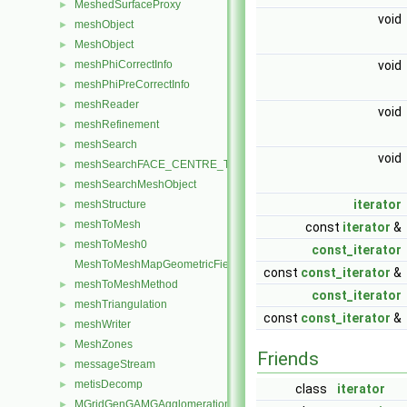
MeshedSurfaceProxy
►
void
meshObject
►
MeshObject
►
meshPhiCorrectInfo
void
►
meshPhiPreCorrectInfo
►
meshReader
►
void
meshRefinement
►
meshSearch
►
void
meshSearchFACE_CENTRE_TRISMeshObject
►
meshSearchMeshObject
►
iterator
meshStructure
►
meshToMesh
►
const
iterator
&
meshToMesh0
►
const_iterator
MeshToMeshMapGeometricFields
const
const_iterator
&
meshToMeshMethod
►
const_iterator
meshTriangulation
►
const
const_iterator
&
meshWriter
►
MeshZones
►
Friends
messageStream
►
metisDecomp
►
class
iterator
MGridGenGAMGAgglomeration
►