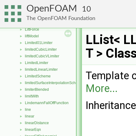
lessOp3
►
OpenFOAM
10
lessProcPatches
►
LESThermophysicalTransportModel
►
The OpenFOAM Foundation
LIFOStack
►
LiftForce
►
LList< L
liftModel
►
Limited01Limiter
►
T > Clas
limitedCubicLimiter
►
limitedCubicVLimiter
►
LimitedLimiter
►
limitedLinearLimiter
►
Template cl
LimitedScheme
►
limitedSurfaceInterpolationScheme
►
More...
limiterBlended
►
limitWith
►
Inheritance
LindemannFallOffFunction
►
line
►
linear
►
linearDistance
►
linearEqn
►