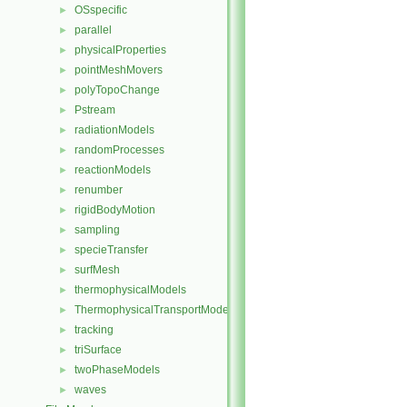
OSspecific
►
parallel
►
physicalProperties
►
pointMeshMovers
►
polyTopoChange
►
Pstream
►
radiationModels
►
randomProcesses
►
reactionModels
►
renumber
►
rigidBodyMotion
►
sampling
►
specieTransfer
►
surfMesh
►
thermophysicalModels
►
ThermophysicalTransportModels
►
tracking
►
triSurface
►
twoPhaseModels
►
waves
►