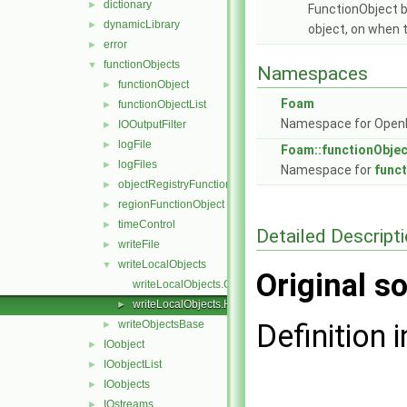
dictionary
►
FunctionObject ba
dynamicLibrary
►
object, on when 
error
►
functionObjects
▼
Namespaces
functionObject
►
Foam
functionObjectList
►
Namespace for Ope
IOOutputFilter
►
logFile
►
Foam::functionObje
logFiles
►
Namespace for
func
objectRegistryFunctionObject
►
regionFunctionObject
►
timeControl
►
Detailed Descript
writeFile
►
writeLocalObjects
▼
Original so
writeLocalObjects.C
writeLocalObjects.H
►
writeObjectsBase
Definition i
►
IOobject
►
IOobjectList
►
IOobjects
►
IOstreams
►