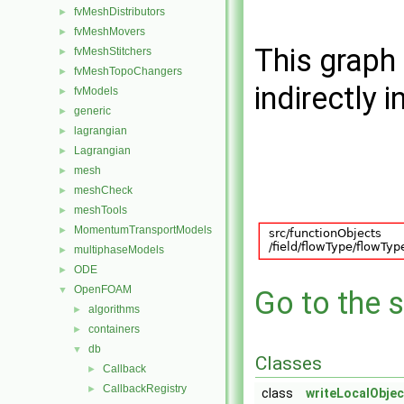
fvMeshDistributors
►
fvMeshMovers
►
This graph 
fvMeshStitchers
►
fvMeshTopoChangers
►
indirectly i
fvModels
►
generic
►
lagrangian
►
Lagrangian
►
mesh
►
meshCheck
►
meshTools
►
MomentumTransportModels
►
multiphaseModels
►
ODE
►
OpenFOAM
▼
Go to the s
algorithms
►
containers
►
db
▼
Classes
Callback
►
CallbackRegistry
►
class
writeLocalObjec