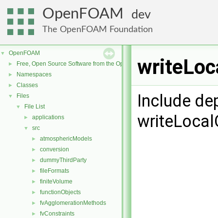
OpenFOAM
dev
The OpenFOAM Foundation
OpenFOAM
▼
writeLoc
Free, Open Source Software from the OpenFOAM Foundation
►
Namespaces
►
Classes
►
Include de
Files
▼
File List
▼
writeLocal
applications
►
src
▼
atmosphericModels
►
conversion
►
dummyThirdParty
►
fileFormats
►
finiteVolume
►
functionObjects
►
fvAgglomerationMethods
►
fvConstraints
►